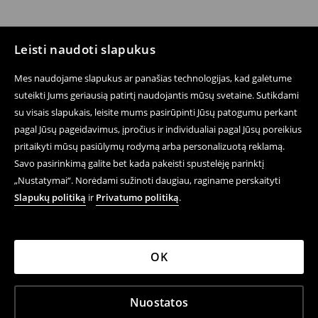
Leisti naudoti slapukus
Mes naudojame slapukus ar panašias technologijas, kad galėtume
suteikti Jums geriausią patirtį naudojantis mūsų svetaine. Sutikdami
su visais slapukais, leisite mums pasirūpinti Jūsų patogumu perkant
pagal Jūsų pageidavimus, įpročius ir individualiai pagal Jūsų poreikius
pritaikyti mūsų pasiūlymų rodymą arba personalizuotą reklamą.
Savo pasirinkimą galite bet kada pakeisti spustelėję parinktį
„Nustatymai“. Norėdami sužinoti daugiau, raginame perskaityti
Slapukų politiką
ir
Privatumo politiką
.
OK
Nuostatos