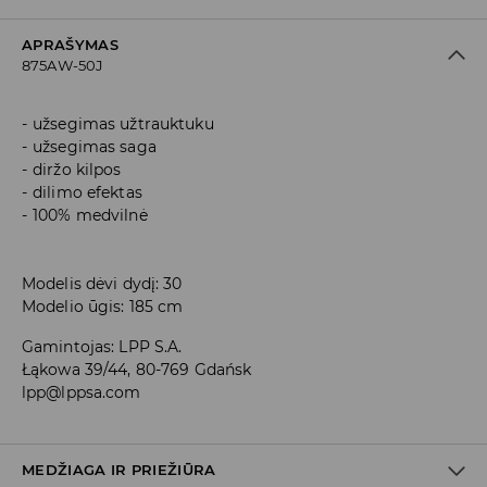
APRAŠYMAS
875AW-50J
užsegimas užtrauktuku
užsegimas saga
diržo kilpos
dilimo efektas
100% medvilnė
Modelis dėvi dydį: 30
Modelio ūgis: 185 cm
Gamintojas
:
LPP S.A.
Łąkowa 39/44, 80-769 Gdańsk
lpp@lppsa.com
MEDŽIAGA IR PRIEŽIŪRA