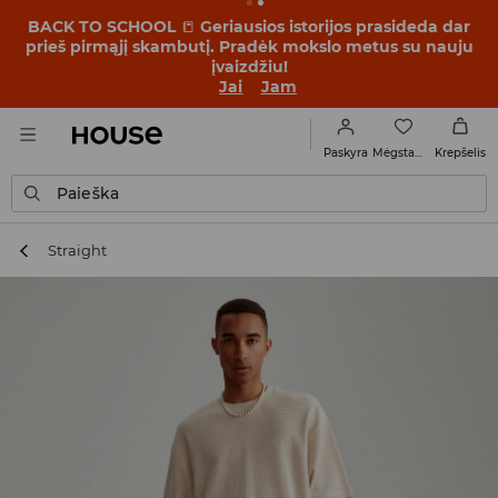
BACK TO SCHOOL
📒
Geriausios istorijos prasideda dar
prieš pirmąjį skambutį. Pradėk mokslo metus su nauju
įvaizdžiu!
Jai
Jam
Mėgstamiausi
Paskyra
Krepšelis
Paieška
Straight