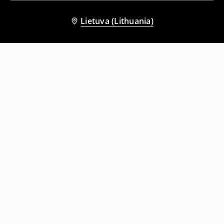
Lietuva (Lithuania)
Kiti klientai taip pat pasirinko