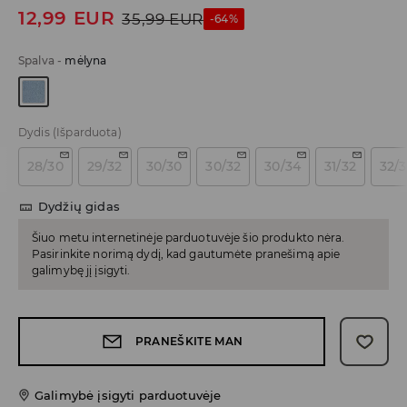
12,99
EUR
35,99
EUR
-64%
Spalva
-
mėlyna
Dydis
(Išparduota)
28/30
29/32
30/30
30/32
30/34
31/32
32/
Dydžių gidas
Šiuo metu internetinėje parduotuvėje šio produkto nėra.
Pasirinkite norimą dydį, kad gautumėte pranešimą apie
galimybę jį įsigyti.
PRANEŠKITE MAN
Galimybė įsigyti parduotuvėje