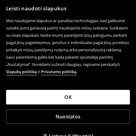
Leisti naudoti slapukus
Mes naudojame slapukus ar panašias technologijas, kad galėtume
suteikti Jums geriausią patirtį naudojantis mūsų svetaine. Sutikdami
su visais slapukais, leisite mums pasirūpinti Jūsų patogumu perkant
pagal Jūsų pageidavimus, įpročius ir individualiai pagal Jūsų poreikius
pritaikyti mūsų pasiūlymų rodymą arba personalizuotą reklamą.
Savo pasirinkimą galite bet kada pakeisti spustelėję parinktį
„Nustatymai“. Norėdami sužinoti daugiau, raginame perskaityti
Slapukų politiką
ir
Privatumo politiką
.
OK
Nuostatos