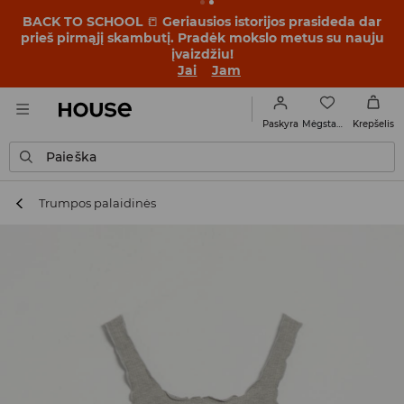
BACK TO SCHOOL
📒
Geriausios istorijos prasideda dar
prieš pirmąjį skambutį. Pradėk mokslo metus su nauju
įvaizdžiu!
Jai
Jam
Mėgstamiausi
Paskyra
Krepšelis
Paieška
Trumpos palaidinės