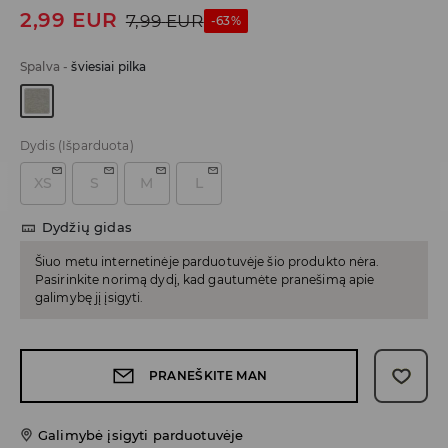
2,99
EUR
7,99
EUR
-63%
Spalva
-
šviesiai pilka
Dydis
(Išparduota)
XS
S
M
L
Dydžių gidas
Šiuo metu internetinėje parduotuvėje šio produkto nėra.
Pasirinkite norimą dydį, kad gautumėte pranešimą apie
galimybę jį įsigyti.
PRANEŠKITE MAN
Galimybė įsigyti parduotuvėje