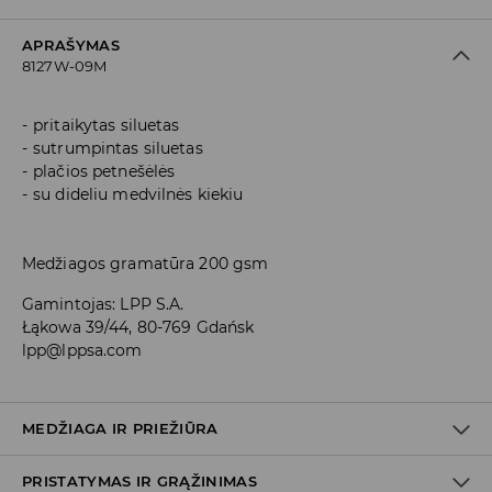
APRAŠYMAS
8127W-09M
pritaikytas siluetas
sutrumpintas siluetas
plačios petnešėlės
su dideliu medvilnės kiekiu
Medžiagos gramatūra 200 gsm
Gamintojas
:
LPP S.A.
Łąkowa 39/44, 80-769 Gdańsk
lpp@lppsa.com
MEDŽIAGA IR PRIEŽIŪRA
PRISTATYMAS IR GRĄŽINIMAS
Medžiaga I
:
85% MEDVILNĖ, 10% VISKOZĖ, 5% ELASTANAS