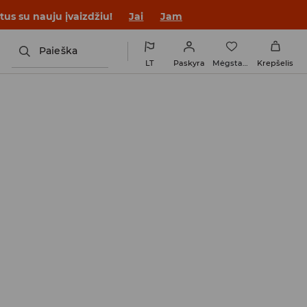
tus su nauju įvaizdžiu!
Jai
Jam
Paieška
LT
Paskyra
Mėgstamiausi
Krepšelis