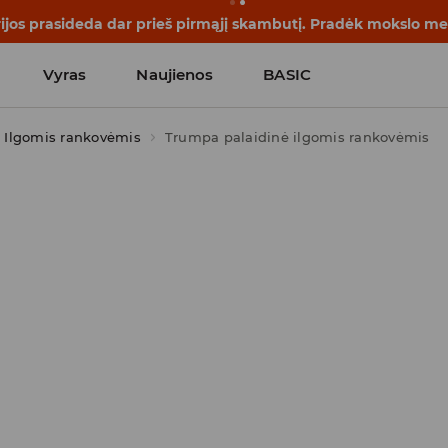
rijos prasideda dar prieš pirmąjį skambutį. Pradėk mokslo me
Vyras
Naujienos
BASIC
Ilgomis rankovėmis
Trumpa palaidinė ilgomis rankovėmis