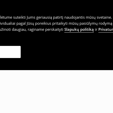
tume suteikti Jums geriausią patirtį naudojantis mūsų svetaine. S
vidualiai pagal Jūsų poreikius pritaikyti mūsų pasiūlymų rodymą 
užinoti daugiau, raginame perskaityti
Slapukų politiką
ir
Privatu