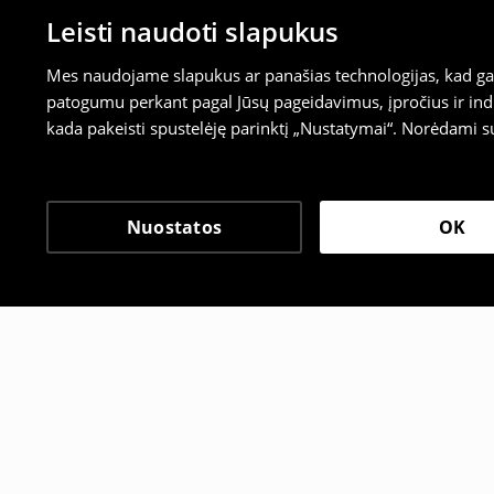
Leisti naudoti slapukus
Mes naudojame slapukus ar panašias technologijas, kad galė
patogumu perkant pagal Jūsų pageidavimus, įpročius ir indi
kada pakeisti spustelėję parinktį „Nustatymai“. Norėdami s
Nuostatos
OK