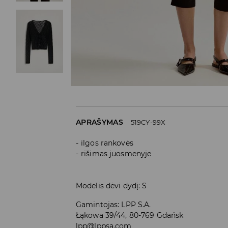
APRAŠYMAS
519CY-99X
ilgos rankovės
rišimas juosmenyje
Modelis dėvi dydį: S
Gamintojas
:
LPP S.A.
Łąkowa 39/44, 80-769 Gdańsk
lpp@lppsa.com