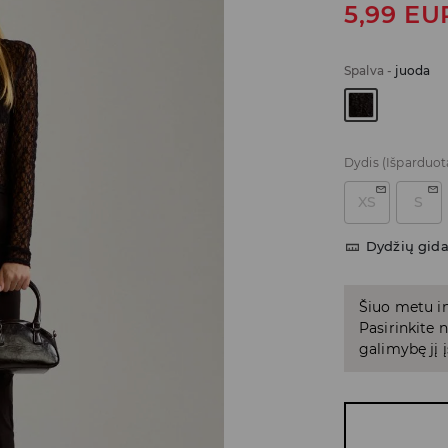
5,99
EU
Spalva
-
juoda
Dydis
(Išparduot
XS
S
Dydžių gid
Šiuo metu in
Pasirinkite
galimybę jį į