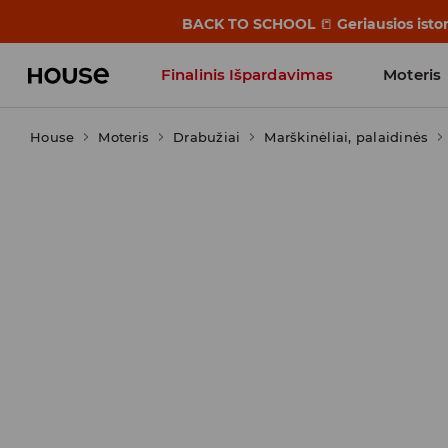
BACK TO SCHOOL
📒
Geriausios isto
Finalinis Išpardavimas
Moteris
House
Moteris
Influencers' Faves
Drabužiai
Marškinėliai, palaidinės