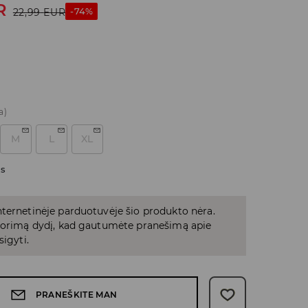
R
-74%
22,99
EUR
a)
M
L
XL
as
ternetinėje parduotuvėje šio produkto nėra.
 norimą dydį, kad gautumėte pranešimą apie
sigyti.
PRANEŠKITE MAN