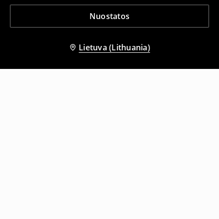
Nuostatos
Lietuva (Lithuania)
Kiti klientai taip pat pasirinko