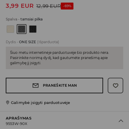
3,99
EUR
12,99
EUR
-69%
Spalva
-
tamsiai pilka
Dydis
-
ONE SIZE
(Išparduota)
Šiuo metu internetinėje parduotuvėje šio produkto nėra.
Pasirinkite norimą dydį, kad gautumėte pranešimą apie
galimybę jį įsigyti.
PRANEŠKITE MAN
Galimybė įsigyti parduotuvėje
APRAŠYMAS
9553W-90X