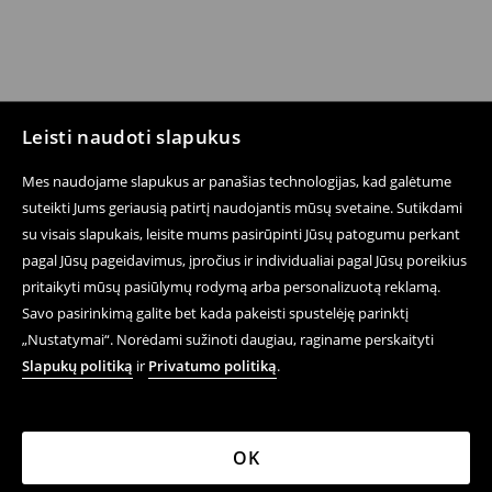
Leisti naudoti slapukus
Mes naudojame slapukus ar panašias technologijas, kad galėtume
suteikti Jums geriausią patirtį naudojantis mūsų svetaine. Sutikdami
su visais slapukais, leisite mums pasirūpinti Jūsų patogumu perkant
pagal Jūsų pageidavimus, įpročius ir individualiai pagal Jūsų poreikius
pritaikyti mūsų pasiūlymų rodymą arba personalizuotą reklamą.
Savo pasirinkimą galite bet kada pakeisti spustelėję parinktį
„Nustatymai“. Norėdami sužinoti daugiau, raginame perskaityti
Slapukų politiką
ir
Privatumo politiką
.
OK