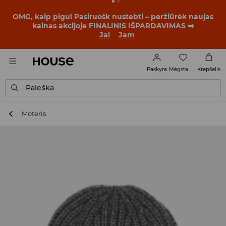
BACK TO SCHOOL
📒
Geriausios istorijos prasideda dar
prieš pirmąjį skambutį. Pradėk mokslo metus su nauju
įvaizdžiu!
Jai
Jam
Mėgstamiausi
Paskyra
Krepšelis
Paieška
Moteris