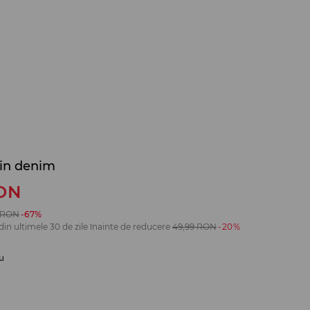
in denim
ON
RON
-67%
din ultimele 30 de zile înainte de reducere
49,99
RON
-20%
u