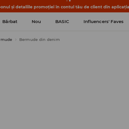
nul și detaliile promoției în contul tău de client din aplicați
Bărbat
Nou
BASIC
Influencers' Faves
ermude
Bermude din denim