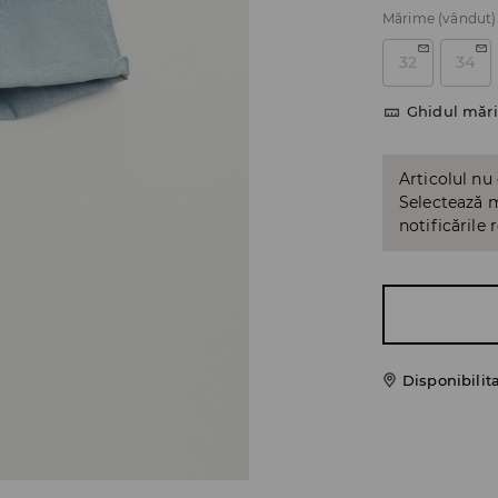
Mărime
(vândut)
32
34
Ghidul mări
Articolul nu
Selectează m
notificările 
Disponibilit