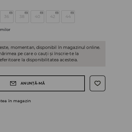
36
38
40
42
44
milor
 este, momentan, disponibil în magazinul online.
ărimea pe care o cauți și înscrie-te la
referitoare la disponibilitatea acesteia.
ANUNȚĂ-MĂ
atea în magazin