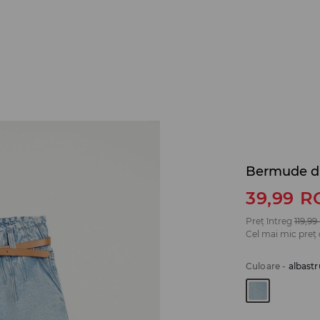
Bermude d
39,99
R
Preț întreg
119,99
Cel mai mic preț 
Culoare
-
albastr