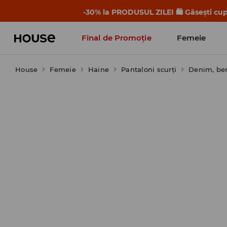
-30% la PRODUSUL ZILEI 🛍️ Găsești cupo
Final de Promoție
Femeie
House
Femeie
Haine
Pantaloni scurţi
Denim, b