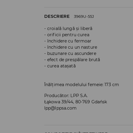
DESCRIERE
3969U-55J
croială lungă și liberă
orificii pentru curea
închidere cu fermoar
închidere cu un nasture
buzunare cu ascundere
efect de prespălare brută
curea atașată
Înălțimea modelului femeie: 173 cm
Producător
:
LPP S.A.
Łąkowa 39/44, 80-769 Gdańsk
lpp@lppsa.com