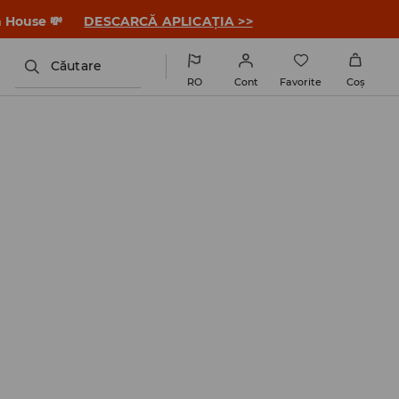
a House 💸
DESCARCĂ APLICAȚIA >>
Căutare
RO
Cont
Favorite
Coş