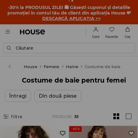
-30% la PRODUSUL ZILEI 🛍️ Găsești cuponul și detaliile
promoției în contul tău de client din aplicația House 💸
DESCARCĂ APLICAȚIA >>
Favorite
Cont
Coş
Căutare
House
Femeie
Haine
Costume de baie
Costume de baie pentru femei
Întregi
Din două piese
filtre
PRODUSE
:
35
-40%