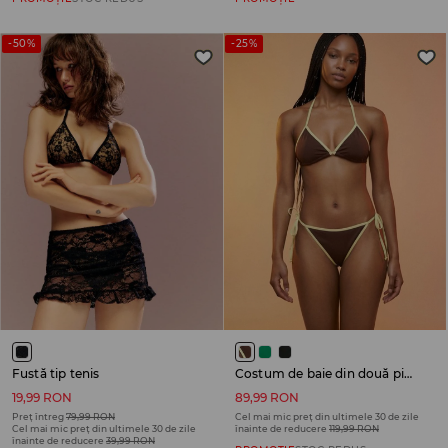
-50%
-25%
Fustă tip tenis
Costum de baie din două piese
19,99 RON
89,99 RON
Preț întreg
79,99 RON
Cel mai mic preț din ultimele 30 de zile
Cel mai mic preț din ultimele 30 de zile
înainte de reducere
119,99 RON
înainte de reducere
39,99 RON