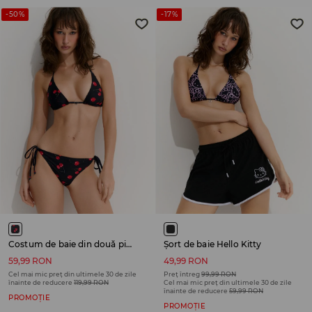
-50%
-17%
Costum de baie din două piese
Șort de baie Hello Kitty
59,99 RON
49,99 RON
Cel mai mic preț din ultimele 30 de zile
Preț întreg
99,99 RON
înainte de reducere
119,99 RON
Cel mai mic preț din ultimele 30 de zile
înainte de reducere
59,99 RON
PROMOȚIE
PROMOȚIE