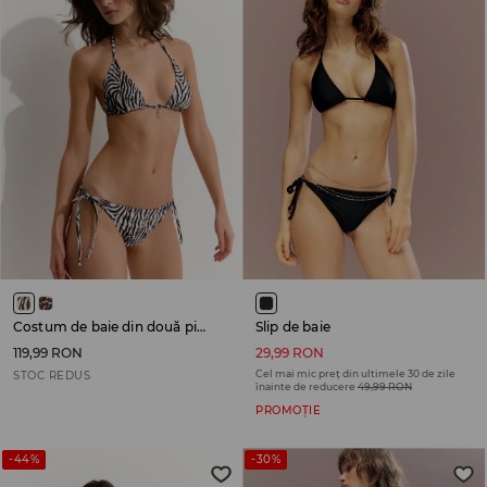
Costum de baie din două piese
Slip de baie
119,99 RON
29,99 RON
Cel mai mic preț din ultimele 30 de zile
STOC REDUS
înainte de reducere
49,99 RON
PROMOȚIE
-44%
-30%