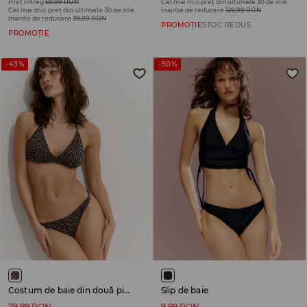
Preț întreg
59,99 RON
Cel mai mic preț din ultimele 30 de zile
Cel mai mic preț din ultimele 30 de zile
înainte de reducere
129,99 RON
înainte de reducere
39,99 RON
PROMOȚIE
STOC REDUS
PROMOȚIE
-43%
-50%
Costum de baie din două piese
Slip de baie
79,99 RON
9,99 RON