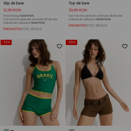
Slip de baie
Top de baie
12,99 RON
39,99 RON
Preț întreg
45,99 RON
Cel mai mic preț din ultimele 30 de zile
Cel mai mic preț din ultimele 30 de zile
înainte de reducere
69,99 RON
înainte de reducere
19,99 RON
PROMOȚIE
STOC REDUS
PROMOȚIE
STOC REDUS
-33%
-50%