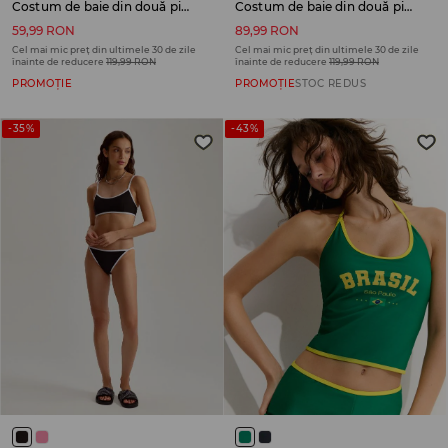
Costum de baie din două piese
Costum de baie din două piese
59,99 RON
89,99 RON
Cel mai mic preț din ultimele 30 de zile
Cel mai mic preț din ultimele 30 de zile
înainte de reducere
119,99 RON
înainte de reducere
119,99 RON
PROMOȚIE
PROMOȚIE
STOC REDUS
-35%
-43%