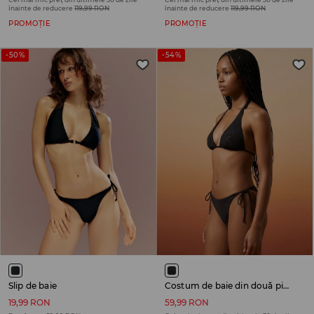
înainte de reducere
119,99 RON
înainte de reducere
119,99 RON
PROMOȚIE
PROMOȚIE
-50%
-54%
Slip de baie
Costum de baie din două piese
19,99 RON
59,99 RON