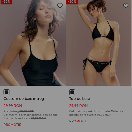
-50%
-50%
Costum de baie întreg
Top de baie
29,99 RON
29,99 RON
Preț întreg
119,99 RON
Cel mai mic preț din ultimele 30 de zile
Cel mai mic preț din ultimele 30 de zile
înainte de reducere
59,99 RON
înainte de reducere
59,99 RON
PROMOȚIE
PROMOȚIE