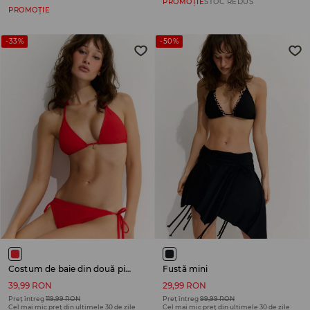
PROMOȚIE
STOC REDUS
PROMOȚIE
-33%
-50%
Costum de baie din două piese
Fustă mini
39,99 RON
29,99 RON
Preț întreg
119,99 RON
Preț întreg
99,99 RON
Cel mai mic preț din ultimele 30 de zile
Cel mai mic preț din ultimele 30 de zile