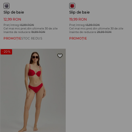
Slip de baie
Slip de baie
12,99 RON
19,99 RON
Preț întreg
45,99 RON
Preț întreg
45,99 RON
Cel mai mic preț din ultimele 30 de zile
Cel mai mic preț din ultimele 30 de zile
înainte de reducere
19,99 RON
înainte de reducere
29,99 RON
PROMOȚIE
STOC REDUS
PROMOȚIE
-20%