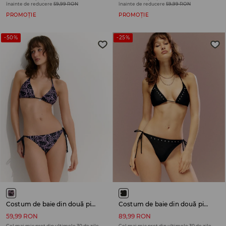
înainte de reducere
59,99 RON
înainte de reducere
59,99 RON
PROMOȚIE
PROMOȚIE
-50%
-25%
Costum de baie din două piese Hello Kitty
Costum de baie din două piese
59,99 RON
89,99 RON
Cel mai mic preț din ultimele 30 de zile
Cel mai mic preț din ultimele 30 de zile