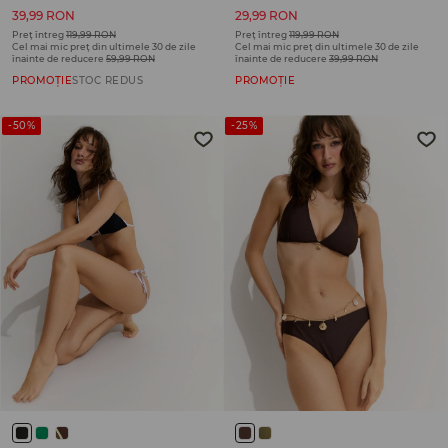
39,99 RON
29,99 RON
Preț întreg
119,99 RON
Preț întreg
119,99 RON
Cel mai mic preț din ultimele 30 de zile
Cel mai mic preț din ultimele 30 de zile
înainte de reducere
59,99 RON
înainte de reducere
39,99 RON
PROMOȚIE
STOC REDUS
PROMOȚIE
-50%
-25%