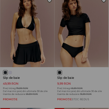
Slip de baie
Slip de baie
49,99 RON
9,99 RON
Preț întreg
79,99 RON
Preț întreg
49,99 RON
Cel mai mic preț din ultimele 30 de zile
Cel mai mic preț din ultimele 30 de zile
înainte de reducere
59,99 RON
înainte de reducere
19,99 RON
PROMOȚIE
PROMOȚIE
STOC REDUS