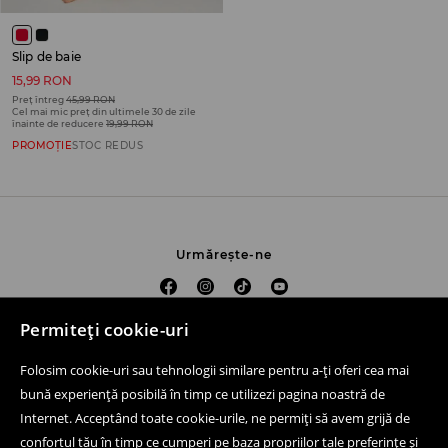
Slip de baie
15,99 RON
Preț întreg
45,99 RON
Cel mai mic preț din ultimele 30 de zile
înainte de reducere
19,99 RON
PROMOȚIE
STOC REDUS
Urmărește-ne
Permiteți cookie-uri
Ajutor și contact
Folosim cookie-uri sau tehnologii similare pentru a-ți oferi cea mai
Cumpără online
bună experiență posibilă în timp ce utilizezi pagina noastră de
Internet. Acceptând toate cookie-urile, ne permiți să avem grijă de
Magazine fizice
confortul tău în timp ce cumperi pe baza propriilor tale preferințe și