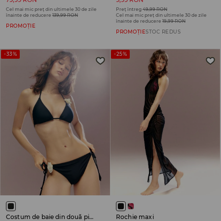
Cel mai mic preț din ultimele 30 de zile
Preț întreg
49,99 RON
înainte de reducere
139,99 RON
Cel mai mic preț din ultimele 30 de zile
înainte de reducere
19,99 RON
PROMOȚIE
PROMOȚIE
STOC REDUS
-33%
-25%
Costum de baie din două piese
Rochie maxi