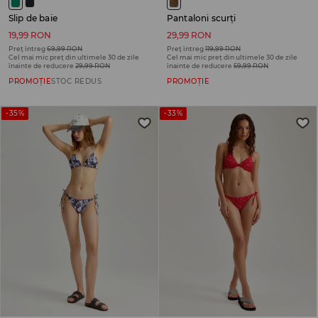
Slip de baie
Pantaloni scurți
19,99 RON
29,99 RON
Preț întreg
69,99 RON
Preț întreg
119,99 RON
Cel mai mic preț din ultimele 30 de zile
Cel mai mic preț din ultimele 30 de zile
înainte de reducere
29,99 RON
înainte de reducere
59,99 RON
PROMOȚIE
STOC REDUS
PROMOȚIE
-35%
-33%