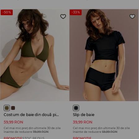
-50%
-33%
Costum de baie din două piese
Slip de baie
59,99 RON
39,99 RON
Cel mai mic preț din ultimele 30 de zile
Cel mai mic preț din ultimele 30 de zile
înainte de reducere
119,99 RON
înainte de reducere
59,99 RON
PROMOȚIE
STOC REDUS
PROMOȚIE