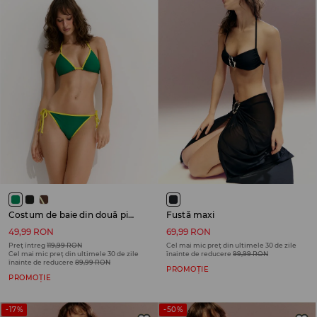
Costum de baie din două piese
Fustă maxi
49,99 RON
69,99 RON
Preț întreg
119,99 RON
Cel mai mic preț din ultimele 30 de zile
Cel mai mic preț din ultimele 30 de zile
înainte de reducere
99,99 RON
înainte de reducere
89,99 RON
PROMOȚIE
PROMOȚIE
-17%
-50%