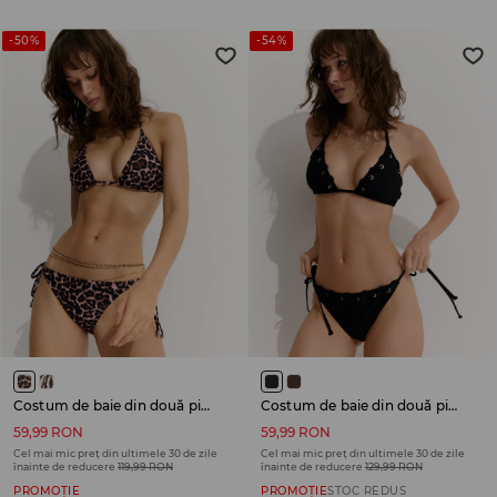
-50%
-54%
Costum de baie din două piese
Costum de baie din două piese
59,99 RON
59,99 RON
Cel mai mic preț din ultimele 30 de zile
Cel mai mic preț din ultimele 30 de zile
înainte de reducere
119,99 RON
înainte de reducere
129,99 RON
PROMOȚIE
PROMOȚIE
STOC REDUS