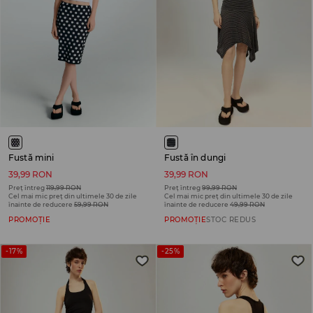
Fustă mini
Fustă în dungi
39,99 RON
39,99 RON
Preț întreg
119,99 RON
Preț întreg
99,99 RON
Cel mai mic preț din ultimele 30 de zile
Cel mai mic preț din ultimele 30 de zile
înainte de reducere
59,99 RON
înainte de reducere
49,99 RON
PROMOȚIE
PROMOȚIE
STOC REDUS
-17%
-25%