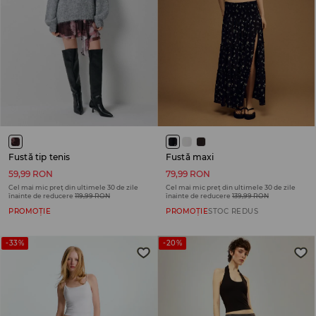
Fustă tip tenis
Fustă maxi
59,99 RON
79,99 RON
Cel mai mic preț din ultimele 30 de zile
Cel mai mic preț din ultimele 30 de zile
înainte de reducere
119,99 RON
înainte de reducere
139,99 RON
PROMOȚIE
PROMOȚIE
STOC REDUS
-33%
-20%