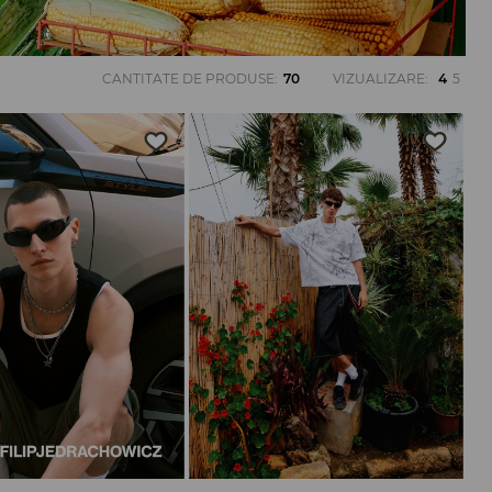
CANTITATE DE PRODUSE
:
70
VIZUALIZARE
:
4
5