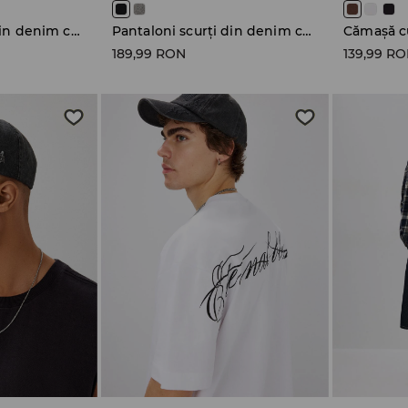
Pantaloni scurți din denim cu tiv nefinisat
Pantaloni scurți din denim cu tiv nefinisat
Cămașă c
189,99 RON
139,99 R