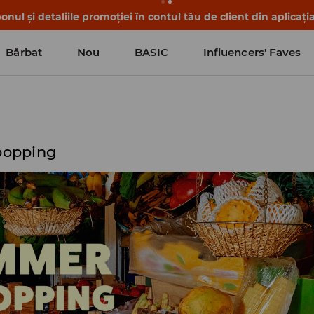
nul și detaliile promoției în contul tău de client din aplicați
Bărbat
Nou
BASIC
Influencers' Faves
popping