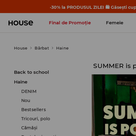
-30% la PRODUSUL ZILEI 🛍️ Găsești cupo
Final de Promoție
Femeie
House
Bărbat
Haine
SUMMER is 
Back to school
Haine
DENIM
Nou
Bestsellers
Tricouri, polo
Cămăşi