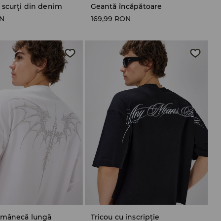
 scurți din denim
Geantă încăpătoare
ON
169,99 RON
u mânecă lungă
Tricou cu inscripție