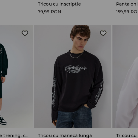
l
Tricou cu inscripție
Pantaloni
79,99 RON
159,99 R
Pantaloni scurți de trening, cu imprimeu
Tricou cu mânecă lungă
Tricou c