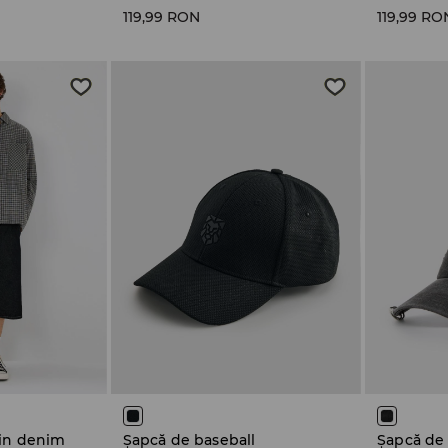
119,99 RON
119,99 RO
din denim
Șapcă de baseball
Șapcă de 