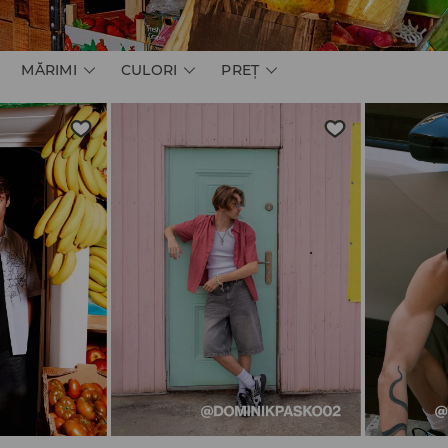
MĂRIMI
CULORI
PREŢ