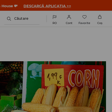
a House 💸
DESCARCĂ APLICAȚIA >>
Căutare
RO
Cont
Favorite
Coş