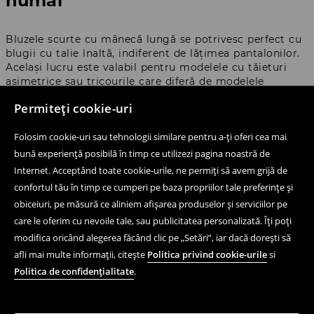
numai
Bluzele scurte cu mânecă lungă se potrivesc perfect cu
blugii cu talie înaltă, indiferent de lățimea pantalonilor.
Același lucru este valabil pentru modelele cu tăieturi
asimetrice sau tricourile care diferă de modelele
regulate și mulate (în special cele oversize). Tricourile cu
Permiteți cookie-uri
mânecă lungă de tip mulate și scurte arată excelent în
combinație cu blugii la modă wide leg, deoarece hainele
Folosim cookie-uri sau tehnologii similare pentru a-ți oferi cea mai
selectate pe principiul contrastului evită greșelile de stil
care distorsionează proporțiile corpului. Alege stilul și
bună experiență posibilă în timp ce utilizezi pagina noastră de
modelul care evidențiază proporțiile corpului tău și pune
Internet. Acceptând toate cookie-urile, ne permiți să avem grijă de
în valoare ceea ce te face cel mai mândră. Mai presus de
confortul tău în timp ce cumperi pe baza propriilor tale preferințe și
toate, un astfel de tricou cu mânecă lungă va oferi
obiceiuri, pe măsură ce aliniem afișarea produselor și serviciilor pe
confort în activitățile de zi cu zi.
care le oferim cu nevoile tale, sau publicitatea personalizată. Îți poți
modifica oricând alegerea făcând clic pe „Setări”, iar dacă dorești să
Modele diverse de tricouri cu
afli mai multe informații, citește
Politica privind cookie-urile
si
mânecă lungă la House - ce
Politica de confidențialitate
.
decolteu și lungime să alegi?