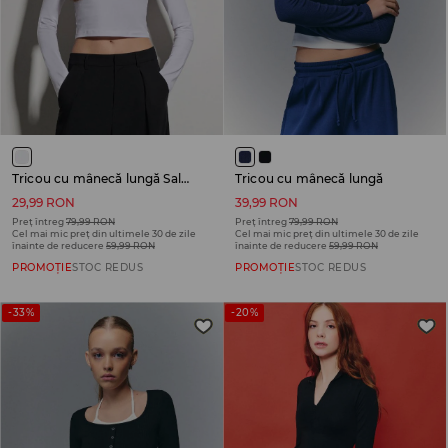
Tricou cu mânecă lungă Sally Carrera Cars
Tricou cu mânecă lungă
29,99 RON
39,99 RON
Preț întreg
79,99 RON
Preț întreg
79,99 RON
Cel mai mic preț din ultimele 30 de zile
Cel mai mic preț din ultimele 30 de zile
înainte de reducere
59,99 RON
înainte de reducere
59,99 RON
PROMOȚIE
STOC REDUS
PROMOȚIE
STOC REDUS
-33%
-20%