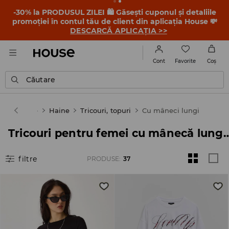
-30% la PRODUSUL ZILEI 🛍️ Găsești cuponul și detaliile
promoției în contul tău de client din aplicația House 💸
DESCARCĂ APLICAȚIA >>
Favorite
Cont
Coş
Căutare
e
Femeie
Haine
Tricouri, topuri
Cu mâneci lungi
Tricouri pentru femei cu mânecă 
filtre
PRODUSE
:
37