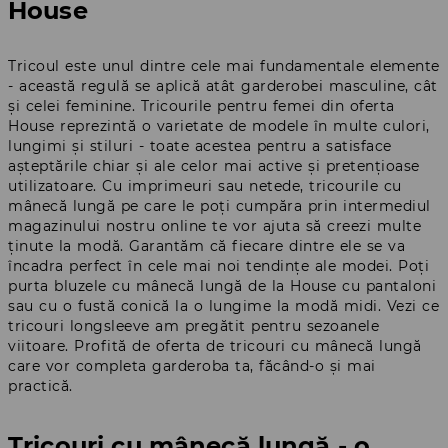
House
Tricoul este unul dintre cele mai fundamentale elemente
- această regulă se aplică atât garderobei masculine, cât
și celei feminine. Tricourile pentru femei din oferta
House reprezintă o varietate de modele în multe culori,
lungimi și stiluri - toate acestea pentru a satisface
așteptările chiar și ale celor mai active și pretențioase
utilizatoare. Cu imprimeuri sau netede, tricourile cu
mânecă lungă pe care le poți cumpăra prin intermediul
magazinului nostru online te vor ajuta să creezi multe
ținute la modă. Garantăm că fiecare dintre ele se va
încadra perfect în cele mai noi tendințe ale modei. Poți
purta bluzele cu mânecă lungă de la House cu pantaloni
sau cu o fustă conică la o lungime la modă midi. Vezi ce
tricouri longsleeve am pregătit pentru sezoanele
viitoare. Profită de oferta de tricouri cu mânecă lungă
care vor completa garderoba ta, făcând-o și mai
practică.
Tricouri cu mânecă lungă - o