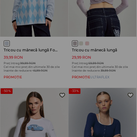
Tricou cu mânecă lungă Ford Mustang
Tricou cu mânecă lungă
39,99 RON
29,99 RON
Preț întreg
99,99 RON
Preț întreg
69,99 RON
Cel mai mic preț din ultimele 30 de zile
Cel mai mic preț din ultimele 30 de zile
înainte de reducere
45,99 RON
înainte de reducere
39,99 RON
PROMOȚIE
PROMOȚIE
ULTRAFLEX
-50%
-33%