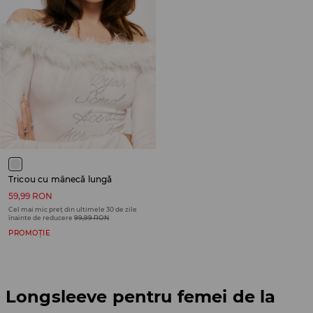
Tricou cu mânecă lungă
59,99 RON
Cel mai mic preț din ultimele 30 de zile
înainte de reducere
99,99 RON
PROMOȚIE
Longsleeve pentru femei de la