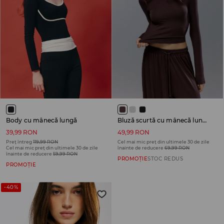
Body cu mânecă lungă
Bluză scurtă cu mânecă lungă
39,99 RON
49,99 RON
Preț întreg
119,99 RON
Cel mai mic preț din ultimele 30 de zile
Cel mai mic preț din ultimele 30 de zile
înainte de reducere
69,99 RON
înainte de reducere
59,99 RON
PROMOȚIE
STOC REDUS
PROMOȚIE
-40%