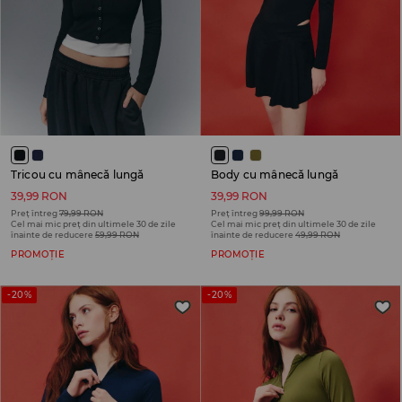
Tricou cu mânecă lungă
Body cu mânecă lungă
39,99 RON
39,99 RON
Preț întreg
79,99 RON
Preț întreg
99,99 RON
Cel mai mic preț din ultimele 30 de zile
Cel mai mic preț din ultimele 30 de zile
înainte de reducere
59,99 RON
înainte de reducere
49,99 RON
PROMOȚIE
PROMOȚIE
-20%
-20%