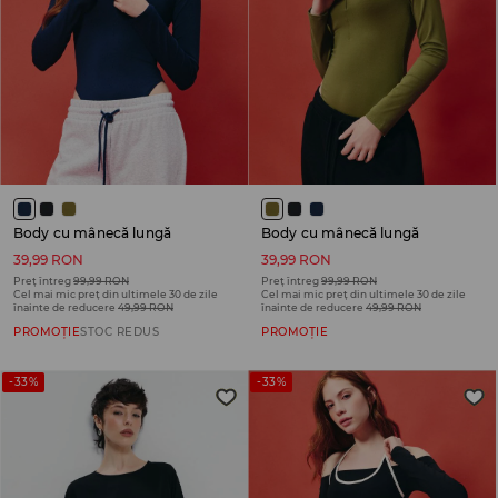
Body cu mânecă lungă
Body cu mânecă lungă
39,99 RON
39,99 RON
Preț întreg
99,99 RON
Preț întreg
99,99 RON
Cel mai mic preț din ultimele 30 de zile
Cel mai mic preț din ultimele 30 de zile
înainte de reducere
49,99 RON
înainte de reducere
49,99 RON
PROMOȚIE
STOC REDUS
PROMOȚIE
-33%
-33%