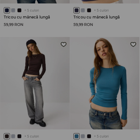
+
5
culori
+
5
culori
Tricou cu mânecă lungă
Tricou cu mânecă lungă
59,99 RON
59,99 RON
+
5
culori
+
5
culori