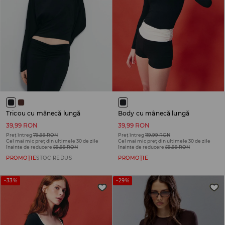
Tricou cu mânecă lungă
Body cu mânecă lungă
39,99 RON
39,99 RON
Preț întreg
79,99 RON
Preț întreg
119,99 RON
Cel mai mic preț din ultimele 30 de zile
Cel mai mic preț din ultimele 30 de zile
înainte de reducere
59,99 RON
înainte de reducere
59,99 RON
PROMOȚIE
STOC REDUS
PROMOȚIE
-33%
-29%