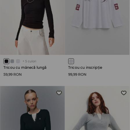
+
5
culori
Tricou cu mânecă lungă
Tricou cu inscripție
59,99 RON
99,99 RON