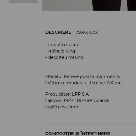
DESCRIERE
750FX-00X
croială mulată
mâneci lungi
decolteu rotund
Modelul femeie poartă mărimea: S
Înălțimea modelului femeie: 174 cm
Producător
:
LPP S.A.
Łąkowa 39/44, 80-769 Gdańsk
lpp@lppsa.com
COMPOZIȚIE ȘI ÎNTREȚINERE