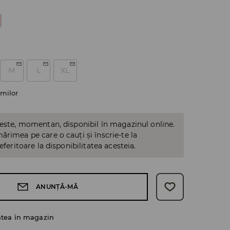
M
L
XL
milor
 este, momentan, disponibil în magazinul online.
ărimea pe care o cauți și înscrie-te la
referitoare la disponibilitatea acesteia.
ANUNȚĂ-MĂ
atea în magazin