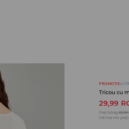
PROMOȚIE
ULT
Tricou cu 
29,99
R
Preț întreg
69,99
Cel mai mic preț 