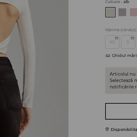
Culoare
-
alb
Mărime
(vândut)
XS
S
Ghidul mări
Articolul nu
Selectează m
notificările 
Disponibilit