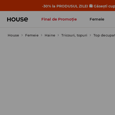
-30% la PRODUSUL ZILEI 🛍️ Găsești cupo
Final de Promoție
Femeie
House
Femeie
Haine
Tricouri, topuri
Top decupa