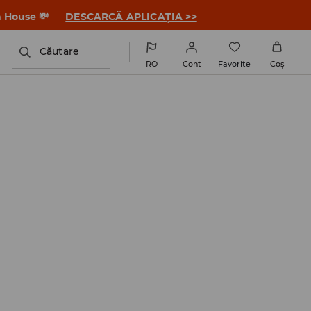
a House 💸
DESCARCĂ APLICAȚIA >>
Căutare
RO
Cont
Favorite
Coş