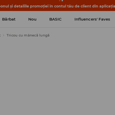
nul și detaliile promoției în contul tău de client din aplicați
Bărbat
Nou
BASIC
Influencers' Faves
t
Tricou cu mânecă lungă