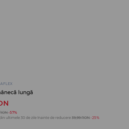
RAFLEX
mânecă lungă
ON
RON
-57%
din ultimele 30 de zile înainte de reducere
39,99
RON
-25%