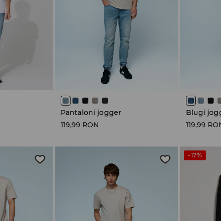
Pantaloni jogger
Blugi jog
119,99 RON
119,99 RO
-17%