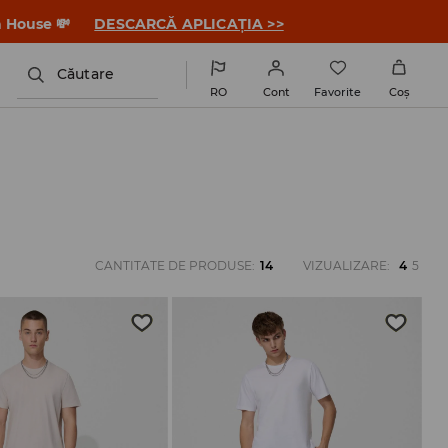
a House 💸
DESCARCĂ APLICAȚIA >>
Căutare
RO
Cont
Favorite
Coş
CANTITATE DE PRODUSE
:
14
VIZUALIZARE
:
4
5