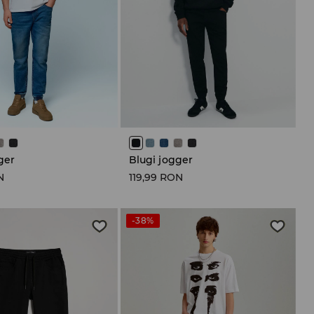
ger
Blugi jogger
N
119,99 RON
-38%