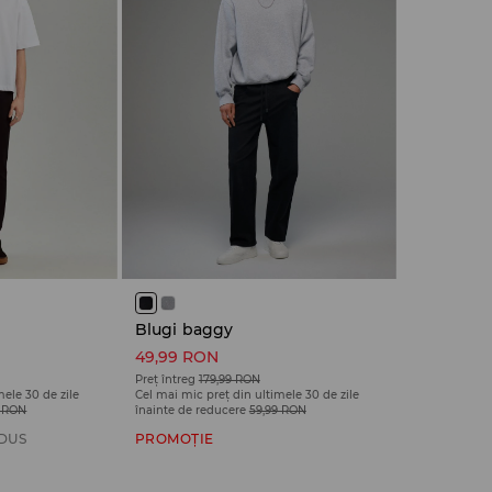
Blugi baggy
49,99 RON
Preț întreg
179,99 RON
mele 30 de zile
Cel mai mic preț din ultimele 30 de zile
9 RON
înainte de reducere
59,99 RON
DUS
PROMOȚIE