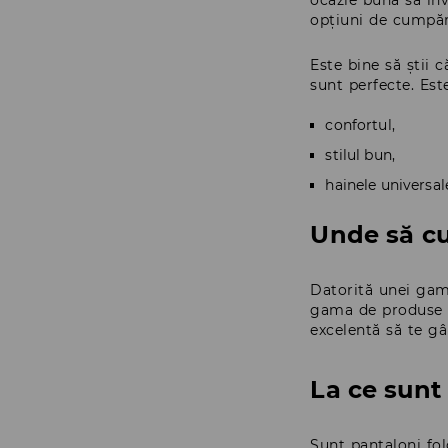
ocazie bună să inv
opțiuni de cumpăra
Este bine să știi 
sunt perfecte. Est
confortul,
stilul bun,
hainele universal
Unde să cu
Datorită unei game
gama de produse va
excelentă să te gâ
La ce sunt 
Sunt pantaloni folo