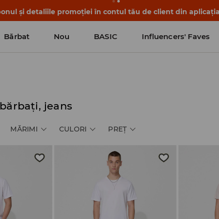
nul și detaliile promoției în contul tău de client din aplicați
Bărbat
Nou
BASIC
Influencers' Faves
bărbați, jeans
MĂRIMI
CULORI
PREŢ