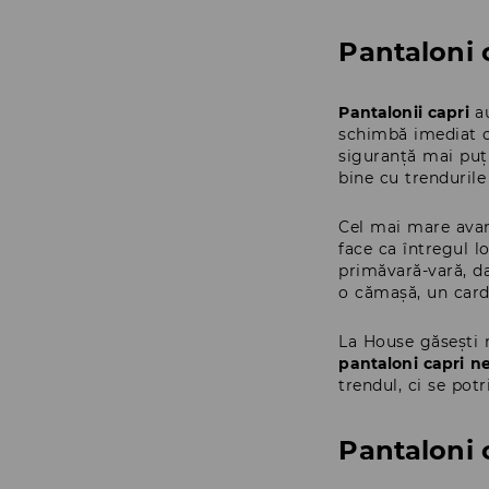
Pantaloni 
Pantalonii capri
au
schimbă imediat ca
siguranță mai puți
bine cu trendurile
Cel mai mare avant
face ca întregul l
primăvară-vară, da
o cămașă, un cardi
La House găsești m
pantaloni capri ne
trendul, ci se pot
Pantaloni c