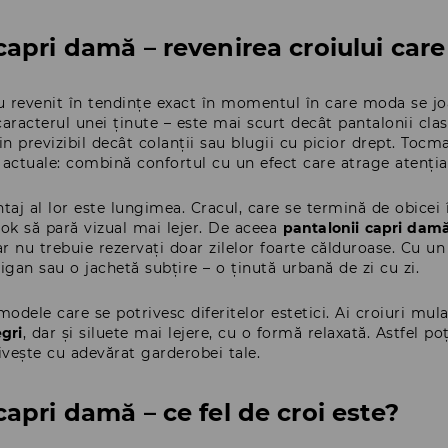
capri damă – revenirea croiului care
 revenit în tendințe exact în momentul în care moda se joa
racterul unei ținute – este mai scurt decât pantalonii clas
n previzibil decât colanții sau blugii cu picior drept. Toc
 actuale: combină confortul cu un efect care atrage atenția
aj al lor este lungimea. Cracul, care se termină de obicei
ook să pară vizual mai lejer. De aceea
pantalonii capri dam
r nu trebuie rezervați doar zilelor foarte călduroase. Cu un
gan sau o jachetă subțire – o ținută urbană de zi cu zi.
odele care se potrivesc diferitelor estetici. Ai croiuri mu
gri
, dar și siluete mai lejere, cu o formă relaxată. Astfel 
rivește cu adevărat garderobei tale.
apri damă – ce fel de croi este?