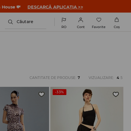
a House 💸
DESCARCĂ APLICAȚIA >>
Căutare
RO
Cont
Favorite
Coş
CANTITATE DE PRODUSE
:
7
VIZUALIZARE
:
4
5
-33%