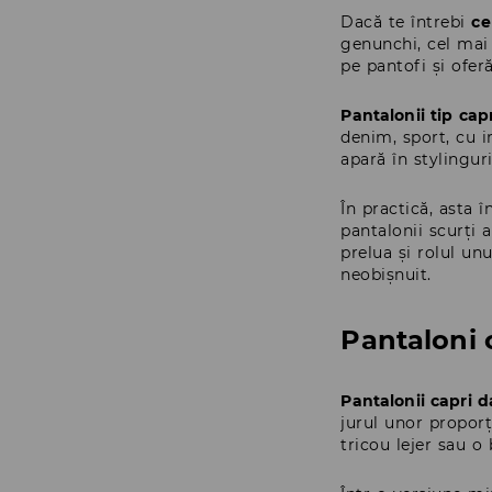
Dacă te întrebi
ce
genunchi, cel mai
pe pantofi și ofer
Pantalonii tip cap
denim, sport, cu i
apară în stylingur
În practică, asta 
pantalonii scurți 
prelua și rolul un
neobișnuit.
Pantaloni c
Pantalonii capri 
jurul unor proporț
tricou lejer sau o