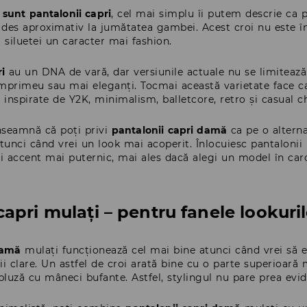
 sunt pantalonii capri
, cel mai simplu îi putem descrie ca 
 des aproximativ la jumătatea gambei. Acest croi nu este în
ă siluetei un caracter mai fashion.
ri
au un DNA de vară, dar versiunile actuale nu se limitează l
mprimeu sau mai eleganți. Tocmai această varietate face ca 
i inspirate de Y2K, minimalism, balletcore, retro și casual ch
înseamnă că poți privi
pantalonii capri damă
ca pe o alterna
atunci când vrei un look mai acoperit. Înlocuiesc pantalonii 
ui accent mai puternic, mai ales dacă alegi un model în ca
apri mulați – pentru fanele lookuri
damă
mulați funcționează cel mai bine atunci când vrei să evid
ii clare. Un astfel de croi arată bine cu o parte superioa
 bluză cu mâneci bufante. Astfel, stylingul nu pare prea ev