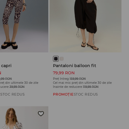
 capri
Pantaloni balloon fit
N
79,99 RON
9,99 RON
Preț întreg
159,99 RON
reț din ultimele 30 de zile
Cel mai mic preț din ultimele 30 de zile
ducere
39,99 RON
înainte de reducere
119,99 RON
E
STOC REDUS
PROMOȚIE
STOC REDUS