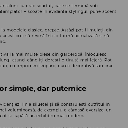
pantaloni cu crac scurtat, care se termină sub
tâmplător – scoate în evidență stylingul, pune accent
a modelele clasice, drepte. Astăzi pot fi mulați, din
acest croi să revină într-o formă actualizată și să
ic.
tivă la mai multe piese din garderobă. Înlocuiesc
lungi atunci când îți dorești o ținută mai lejeră. Pot
rouri, cu imprimeu leopard, curea decorativă sau crac
lor simple, dar puternice
ențiezi linia siluetei și să construiești outfitul în
ră mai voluminoasă, de exemplu o cămașă oversize, un
ident și capătă un echilibru mai modern.