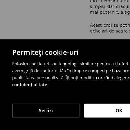
Într-o versiune m
simplu, dar cracul
mai puternic, aleg
Acest croi se potr
ochelari de soare 
Pantaloni 
Permiteți cookie-uri
Folosim cookie-uri sau tehnologii similare pentru a-ți oferi
Pantalonii capri n
avem grijă de confortul tău în timp ce cumperi pe baza propri
posibilități, pent
tot sezonul, schim
publicitatea personalizată. Îți poți modifica oricând alegerea
confidențialitate
.
Pentru fiecare zi,
descheiată peste u
ieșire rapidă la ca
Setări
OK
Vezi mai multe
Într-o versiune m
geantă mică și bij
efect prea casual,