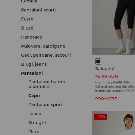
Cămăşi
Pantaloni scurţi
Fuste
Bluze
Hanorace
Pulovere, cardigane
Geci, paltoane, sacouri
Blugi, jeans
Salopetă
Pantaloni
49,99 RON
Pantaloni harem,
Preț întreg
159,99 RON
bloomers
Cel mai mic preț din ulti
înainte de reducere
99,9
Capri
PROMOȚIE
Pantaloni sport
Loose
-17%
Straight
Flare