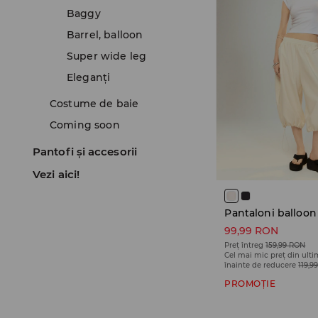
Baggy
Barrel, balloon
Super wide leg
Eleganți
Costume de baie
Coming soon
Pantofi și accesorii
Vezi aici!
Pantaloni balloon 
99,99 RON
Preț întreg
159,99 RON
Cel mai mic preț din ulti
înainte de reducere
119,9
PROMOȚIE