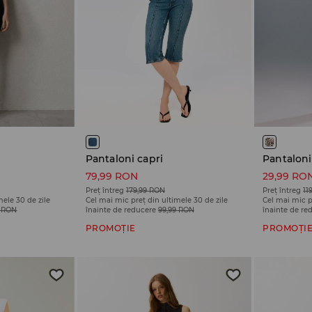
Pantaloni capri
Pantaloni
79,99 RON
29,99 RO
Preț întreg
179,99 RON
Preț întreg
11
mele 30 de zile
Cel mai mic preț din ultimele 30 de zile
Cel mai mic p
9 RON
înainte de reducere
99,99 RON
înainte de re
PROMOȚIE
PROMOȚI