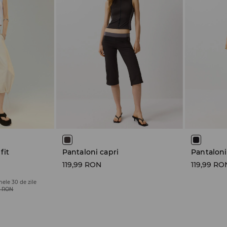
fit
Pantaloni capri
Pantaloni
119,99 RON
119,99 RO
mele 30 de zile
9 RON