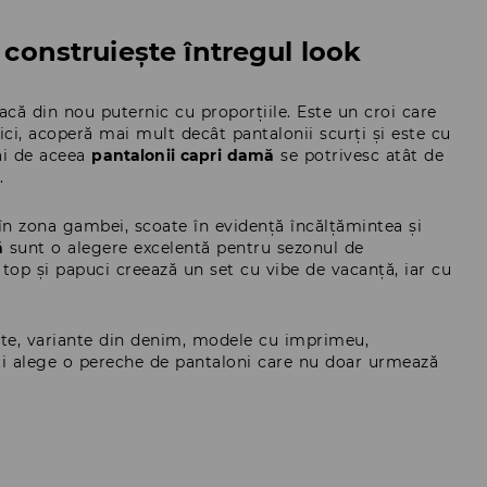
 construiește întregul look
că din nou puternic cu proporțiile. Este un croi care
ici, acoperă mai mult decât pantalonii scurți și este cu
mai de aceea
pantalonii capri damă
se potrivesc atât de
.
 în zona gambei, scoate în evidență încălțămintea și
ă
sunt o alegere excelentă pentru sezonul de
 top și papuci creează un set cu vibe de vacanță, iar cu
late, variante din denim, modele cu imprimeu,
poți alege o pereche de pantaloni care nu doar urmează