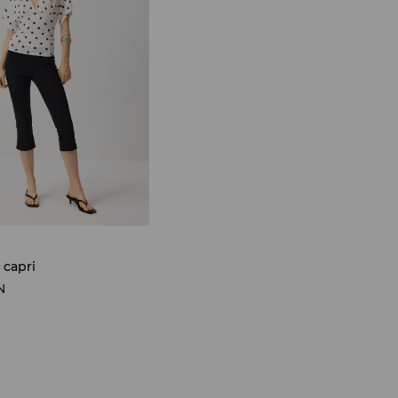
 capri
N