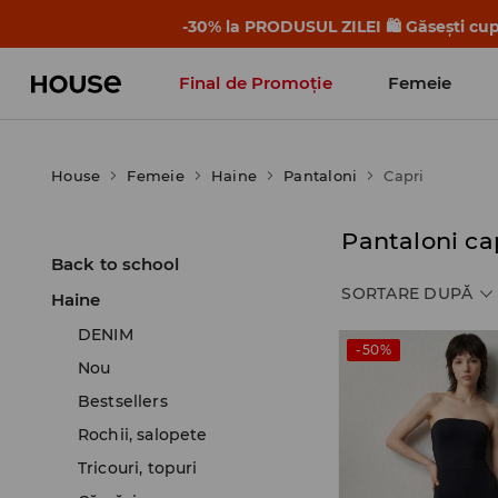
-30% la PRODUSUL ZILEI 🛍️ Găsești cupo
Final de Promoție
Femeie
House
Femeie
Haine
Pantaloni
Capri
Pantaloni ca
Back to school
SORTARE DUPĂ
Haine
DENIM
-50%
Nou
Bestsellers
Rochii, salopete
Tricouri, topuri