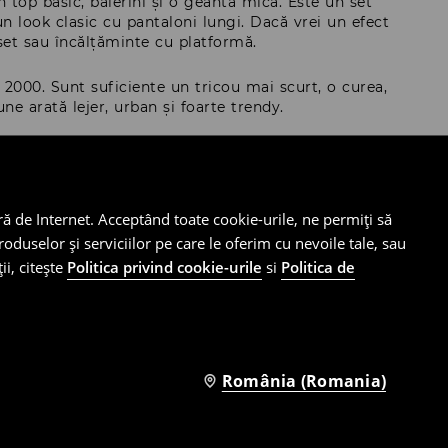
 top basic, balerini și o geantă mică. Este un set
n look clasic cu pantaloni lungi. Dacă vrei un efect
set sau încălțăminte cu platformă.
și 2000. Sunt suficiente un tricou mai scurt, o curea,
ne arată lejer, urban și foarte trendy.
l de stilizat
ră de Internet. Acceptând toate cookie-urile, ne permiți să
atilă versiune a acestui croi. Negrul oferă multe
oduselor și serviciilor pe care le oferim cu nevoile tale, sau
uri și piese basic simple. Poți purta un astfel de model
ii, citește
Politica privind cookie-urile
si
Politica de
u bretele, o bluză scurtă sau o cămașă purtată
 de vară, facultate, o întâlnire cu prietenele sau o
România (Romania)
ă, balerini sau sandale cu barete subțiri. Adaugă o
it. Este o opțiune bună atunci când vrei să eviți un