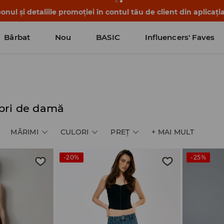
nul și detaliile promoției în contul tău de client din aplicați
Bărbat
Nou
BASIC
Influencers' Faves
pri de damă
MĂRIMI
CULORI
PREŢ
+
MAI MULT
-20%
-25%