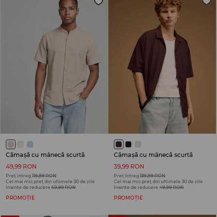
Cămașă cu mânecă scurtă
Cămașă cu mânecă scurtă
49,99 RON
39,99 RON
Preț întreg
119,99 RON
Preț întreg
139,99 RON
Cel mai mic preț din ultimele 30 de zile
Cel mai mic preț din ultimele 30 de zile
înainte de reducere
69,99 RON
înainte de reducere
49,99 RON
PROMOȚIE
PROMOȚIE