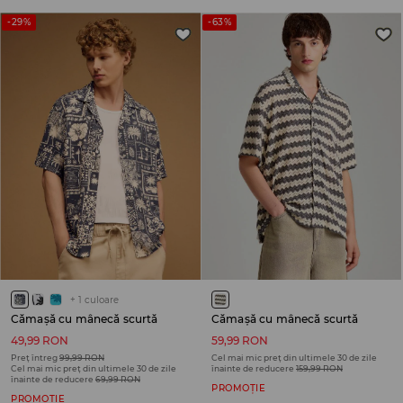
-29%
-63%
+
1
culoare
Cămașă cu mânecă scurtă
Cămașă cu mânecă scurtă
49,99 RON
59,99 RON
Preț întreg
99,99 RON
Cel mai mic preț din ultimele 30 de zile
Cel mai mic preț din ultimele 30 de zile
înainte de reducere
159,99 RON
înainte de reducere
69,99 RON
PROMOȚIE
PROMOȚIE