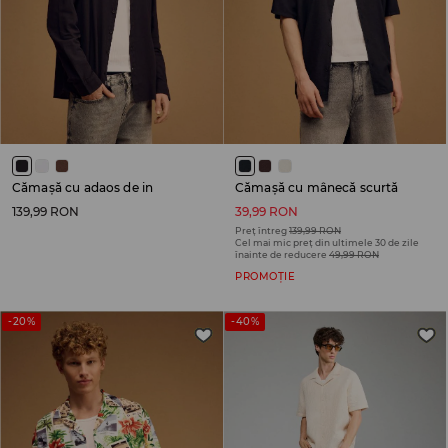
Cămașă cu adaos de in
Cămașă cu mânecă scurtă
139,99 RON
39,99 RON
Preț întreg
139,99 RON
Cel mai mic preț din ultimele 30 de zile
înainte de reducere
49,99 RON
PROMOȚIE
-20%
-40%