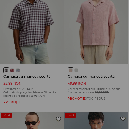
Cămașă cu mânecă scurtă
Cămașă cu mânecă scurtă
35,99 RON
49,99 RON
Preț întreg
99,99 RON
Cel mai mic preț din ultimele 30 de zile
Cel mai mic preț din ultimele 30 de zile
înainte de reducere
99,99 RON
înainte de reducere
39,99 RON
PROMOȚIE
STOC REDUS
PROMOȚIE
-60%
-43%