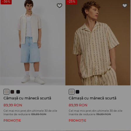
-36%
-25%
Cămașă cu mânecă scurtă
Cămașă cu mânecă scurtă
89,99 RON
89,99 RON
Cel mai mic preț din ultimele 30 de zile
Cel mai mic preț din ultimele 30 de zile
înainte de reducere
139,99 RON
înainte de reducere
119,99 RON
PROMOȚIE
PROMOȚIE