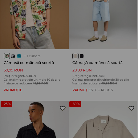
+
1
culoare
Cămașă cu mânecă scurtă
Cămașă cu mânecă scurtă
39,99 RON
29,99 RON
Preț întreg
99,99 RON
Preț întreg
119,99 RON
Cel mai mic preț din ultimele 30 de zile
Cel mai mic preț din ultimele 30 de zile
înainte de reducere
49,99 RON
înainte de reducere
49,99 RON
PROMOȚIE
PROMOȚIE
STOC REDUS
-25%
-60%