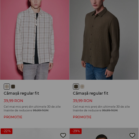
Cămașă regular fit
Cămașă regular fit
39,99 RON
39,99 RON
Cel mai mic preț din ultimele 30 de zile
Cel mai mic preț din ultimele 30 de zile
înainte de reducere
99,99 RON
înainte de reducere
99,99 RON
PROMOȚIE
PROMOȚIE
-22%
-29%