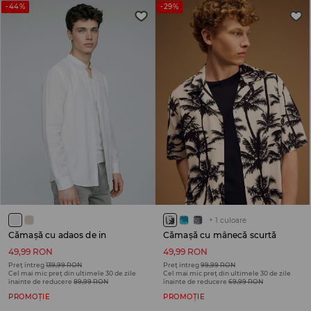
-44%
-29%
+
1
culoare
Cămașă cu adaos de in
Cămașă cu mânecă scurtă
49,99 RON
49,99 RON
Preț întreg
139,99 RON
Preț întreg
99,99 RON
Cel mai mic preț din ultimele 30 de zile
Cel mai mic preț din ultimele 30 de zile
înainte de reducere
89,99 RON
înainte de reducere
69,99 RON
PROMOȚIE
PROMOȚIE