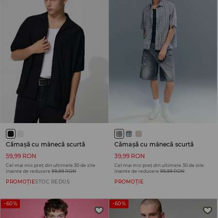
Cămașă cu mânecă scurtă
Cămașă cu mânecă scurtă
59,99 RON
39,99 RON
Cel mai mic preț din ultimele 30 de zile
Cel mai mic preț din ultimele 30 de zile
înainte de reducere
99,99 RON
înainte de reducere
99,99 RON
PROMOȚIE
STOC REDUS
PROMOȚIE
-60%
-60%