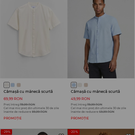
Cămașă cu mânecă scurtă
Cămașă cu mânecă scurtă
69,99 RON
49,99 RON
Preț întreg
119,99 RON
Preț întreg
119,99 RON
Cel mai mic preț din ultimele 30 de zile
Cel mai mic preț din ultimele 30 de zile
înainte de reducere
89,99 RON
înainte de reducere
69,99 RON
PROMOȚIE
PROMOȚIE
-29%
-20%