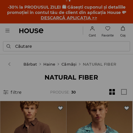
-30% la PRODUSUL ZILEI 🛍️ Găsești cuponul și detaliile
promoției în contul tău de client din aplicația House 💸
DESCARCĂ APLICAȚIA >>
Favorite
Cont
Coş
Căutare
House
Bărbat
Haine
Cămăşi
NATURAL FIBER
NATURAL FIBER
filtre
PRODUSE
:
30