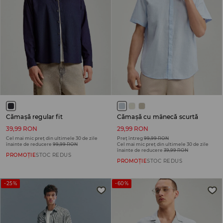
Cămașă regular fit
Cămașă cu mânecă scurtă
39,99 RON
29,99 RON
Cel mai mic preț din ultimele 30 de zile
Preț întreg
99,99 RON
înainte de reducere
99,99 RON
Cel mai mic preț din ultimele 30 de zile
înainte de reducere
39,99 RON
PROMOȚIE
STOC REDUS
PROMOȚIE
STOC REDUS
-25%
-60%