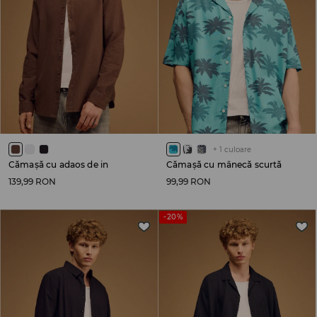
+
1
culoare
Cămașă cu adaos de in
Cămașă cu mânecă scurtă
139,99 RON
99,99 RON
-20%