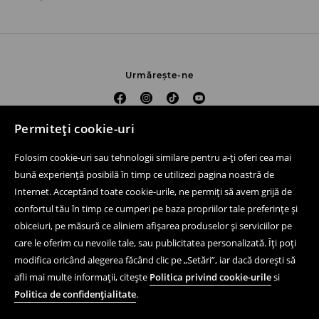
Urmărește-ne
Permiteți cookie-uri
Ajutor și contact
Folosim cookie-uri sau tehnologii similare pentru a-ți oferi cea mai
Cumpără online
bună experiență posibilă în timp ce utilizezi pagina noastră de
Internet. Acceptând toate cookie-urile, ne permiți să avem grijă de
Magazine fizice
confortul tău în timp ce cumperi pe baza propriilor tale preferințe și
Aspecte juridice
obiceiuri, pe măsură ce aliniem afișarea produselor și serviciilor pe
care le oferim cu nevoile tale, sau publicitatea personalizată. Îți poți
Reguli și politică de confidențialitate
modifica oricând alegerea făcând clic pe „Setări”, iar dacă dorești să
afli mai multe informații, citește
Politica privind cookie-urile
si
Aplicație mobilă
Politica de confidențialitate
.
LPP