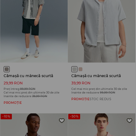
Cămașă cu mânecă scurtă
Cămașă cu mânecă scurtă
29,99 RON
39,99 RON
Preț întreg
89,99 RON
Cel mai mic preț din ultimele 30 de zile
Cel mai mic preț din ultimele 30 de zile
înainte de reducere
99,99 RON
înainte de reducere
39,99 RON
PROMOȚIE
STOC REDUS
PROMOȚIE
-10%
-50%