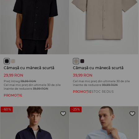
Cămașă cu mânecă scurtă
Cămașă cu mânecă scurtă
29,99 RON
39,99 RON
Preț întreg
119,99 RON
Cel mai mic preț din ultimele 30 de zile
Cel mai mic preț din ultimele 30 de zile
înainte de reducere
99,99 RON
înainte de reducere
39,99 RON
PROMOȚIE
STOC REDUS
PROMOȚIE
-60%
-25%