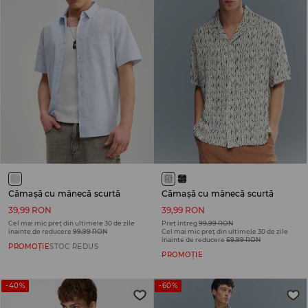
Cămașă cu mânecă scurtă
Cămașă cu mânecă scurtă
39,99 RON
39,99 RON
Cel mai mic preț din ultimele 30 de zile
Preț întreg
99,99 RON
înainte de reducere
99,99 RON
Cel mai mic preț din ultimele 30 de zile
înainte de reducere
69,99 RON
PROMOȚIE
STOC REDUS
PROMOȚIE
-40%
-60%