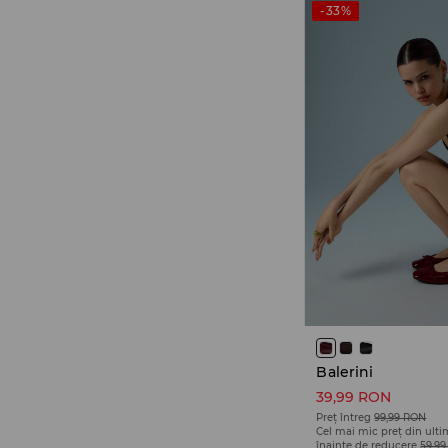
-33%
Balerini
39,99 RON
Preț întreg
99,99 RON
Cel mai mic preț din ulti
înainte de reducere
59,9