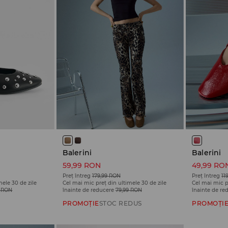
Balerini
Balerini
59,99 RON
49,99 RO
Preț întreg
179,99 RON
Preț întreg
11
mele 30 de zile
Cel mai mic preț din ultimele 30 de zile
Cel mai mic p
9 RON
înainte de reducere
79,99 RON
înainte de re
PROMOȚIE
STOC REDUS
PROMOȚI