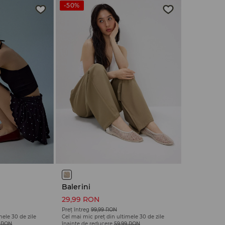
-50%
Balerini
29,99 RON
Preț întreg
99,99 RON
mele 30 de zile
Cel mai mic preț din ultimele 30 de zile
9 RON
înainte de reducere
59,99 RON