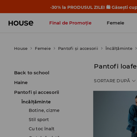
-30% la PRODUSUL ZILEI 🛍️ Găsești cupo
Final de Promoție
Femeie
House
Femeie
Pantofi și accesorii
Încălţăminte
Pantofi loafe
Back to school
SORTARE DUPĂ
Haine
Pantofi și accesorii
Încălţăminte
Botine, cizme
Stil sport
Cu toc înalt