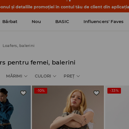
nul și detaliile promoției în contul tău de client din aplicați
Bărbat
Nou
BASIC
Influencers' Faves
Loafers, balerini
rs pentru femei, balerini
MĂRIMI
CULORI
PREŢ
-10%
-33%