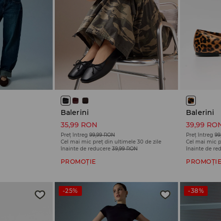
Balerini
Balerini
35,99 RON
39,99 RO
Preț întreg
99,99 RON
Preț întreg
99
Cel mai mic preț din ultimele 30 de zile
Cel mai mic p
înainte de reducere
39,99 RON
înainte de re
PROMOȚIE
PROMOȚI
-25%
-38%