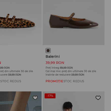
Balerini
N
39,99 RON
,99 RON
Preț întreg
89,99 RON
reț din ultimele 30 de zile
Cel mai mic preț din ultimele 30 de zile
ducere
59,99 RON
înainte de reducere
59,99 RON
E
STOC REDUS
PROMOȚIE
STOC REDUS
-17%