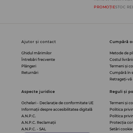
PROMOȚIE
STOC RE
Ajutor și contact
Cumpără o
Ghidul mărimilor
Metode de pl
Întrebări frecvente
Costul livrării
Plângeri
Termeni și c
Returnări
Cumpără în s
Retrageți-vă 
Aspecte juridice
Reguli și po
Ochelari - Declarație de conformitate UE
Termeni și co
Informații despre accesibilitatea digitală
Politica priv
A.N.P.C.
Politica priv
A.N.P.C. Reclamații
Protecția co
A.N.P.C. - SAL
Setări cookie