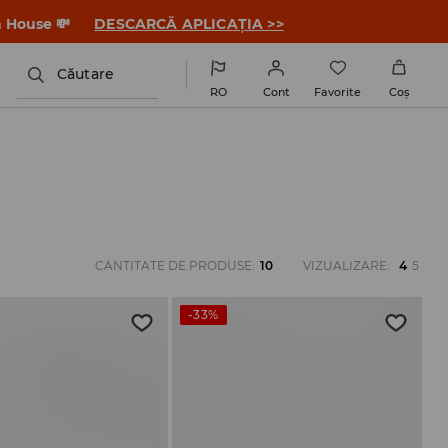
a House 💸
DESCARCĂ APLICAȚIA >>
Căutare
RO
Cont
Favorite
Coş
CANTITATE DE PRODUSE
:
10
VIZUALIZARE
:
4
5
-33%