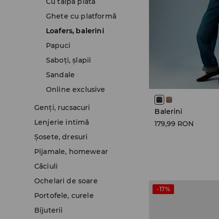
Cu talpă plată
Ghete cu platformă
Loafers, balerini
Papuci
Saboți, șlapii
Sandale
Online exclusive
Genţi, rucsacuri
Balerini
Lenjerie intimă
179,99 RON
Şosete, dresuri
Pijamale, homewear
Căciuli
Ochelari de soare
-17%
Portofele, curele
Bijuterii