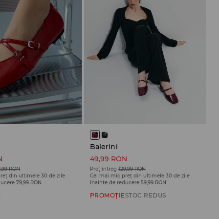
Balerini
N
49,99 RON
9,99 RON
Preț întreg
129,99 RON
reț din ultimele 30 de zile
Cel mai mic preț din ultimele 30 de zile
ducere
79,99 RON
înainte de reducere
59,99 RON
E
PROMOȚIE
STOC REDUS