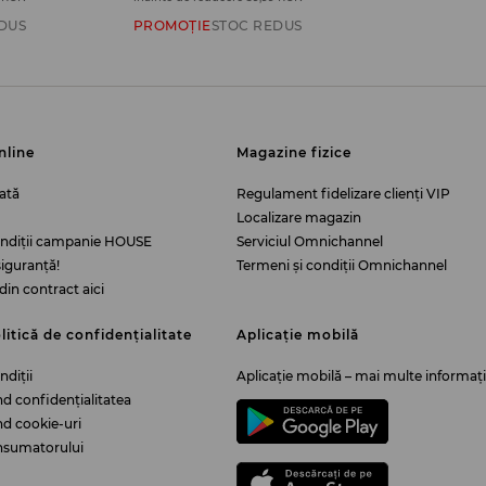
DUS
PROMOȚIE
STOC REDUS
nline
Magazine fizice
ată
Regulament fidelizare clienți VIP
Localizare magazin
ondiții campanie HOUSE
Serviciul Omnichannel
iguranță!
Termeni și condiții Omnichannel
din contract aici
litică de confidențialitate
Aplicație mobilă
ndiții
Aplicație mobilă – mai multe informați
ind confidențialitatea
ind cookie-uri
nsumatorului