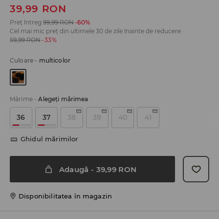
39,99
RON
Preț întreg
99,99
RON
-60%
Cel mai mic preț din ultimele 30 de zile înainte de reducere
59,99
RON
-33%
Culoare
-
multicolor
Mărime
-
Alegeţi mărimea
36
37
38
39
40
41
Ghidul mărimilor
Adaugă
-
39,99
RON
Disponibilitatea în magazin