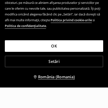
obiceiuri, pe măsură ce aliniem afișarea produselor și serviciilor pe
care le oferim cu nevoile tale, sau publicitatea personalizată. Îți poți
modifica oricând alegerea făcând clic pe „Setări”, iar dacă dorești să
afli mai multe informații, citește
Politica privind cookie-urile
si
Politica de confidențialitate
.
OK
Setări
România (Romania)