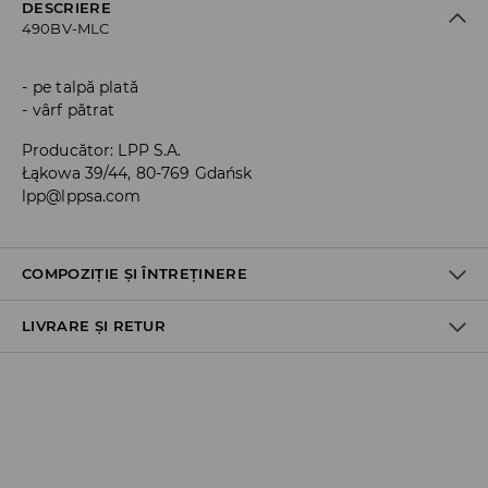
DESCRIERE
490BV-MLC
pe talpă plată
vârf pătrat
Producător
:
LPP S.A.
Łąkowa 39/44, 80-769 Gdańsk
lpp@lppsa.com
COMPOZIȚIE ȘI ÎNTREȚINERE
LIVRARE ȘI RETUR
Material I
:
100% POLIURETAN
Material II
:
100% POLIURETAN
Material III
:
100% TPR
Politica de expediere
NU SPALAŢI
Ridicare din magazin
NU FOLOSIŢI ÎNĂLBITOR
GRATUITĂ
3-6 zile lucrătoare