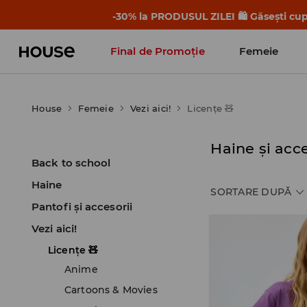
-30% la PRODUSUL ZILEI 🛍️ Găsești cupo
Final de Promoție
Femeie
House
Femeie
Vezi aici!
Licențe 🧸
Haine și acce
Back to school
Haine
SORTARE DUPĂ
Pantofi și accesorii
Vezi aici!
Licențe 🧸
Anime
Cartoons & Movies