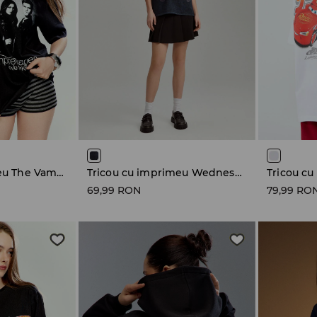
Tricou cu imprimeu The Vampire Diaries
Tricou cu imprimeu Wednesday
Tricou cu
69,99 RON
79,99 RO