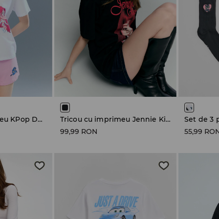
Pijama cu imprimeu KPop Demon Hunters
Tricou cu imprimeu Jennie Kim
99,99 RON
55,99 RO