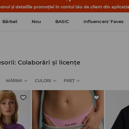
nul și detaliile promoției în contul tău de client din aplicați
Bărbat
Nou
BASIC
Influencers' Faves
sorii: Colaborări și licențe
MĂRIMI
CULORI
PREŢ