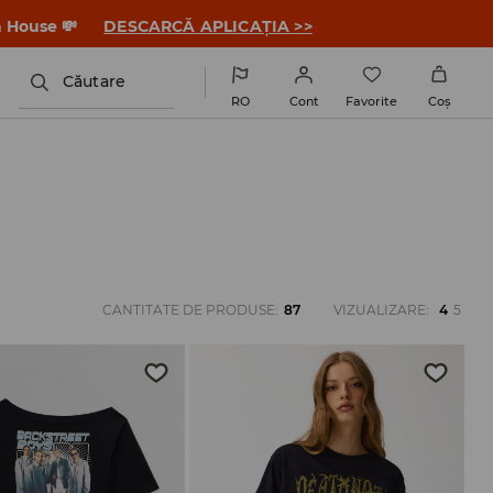
a House 💸
DESCARCĂ APLICAȚIA >>
Căutare
RO
Cont
Favorite
Coş
CANTITATE DE PRODUSE
:
87
VIZUALIZARE
:
4
5