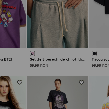
eu BT21
Set de 3 perechi de chiloți thong Hello Kitty
59,99 RON
99,99 RO