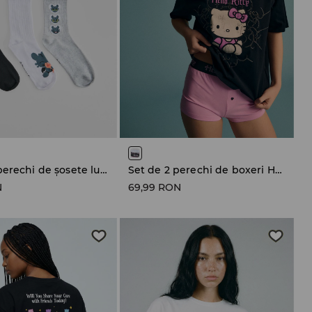
Set de 3 perechi de șosete lungi How to Train Your Dragon
Set de 2 perechi de boxeri Hello Kitty
N
69,99 RON