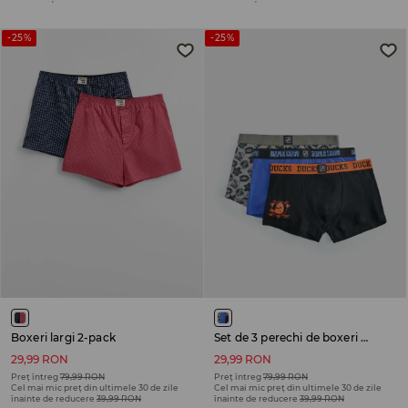
-25%
-25%
Boxeri largi 2-pack
Set de 3 perechi de boxeri National Hockey League
29,99 RON
29,99 RON
Preț întreg
79,99 RON
Preț întreg
79,99 RON
Cel mai mic preț din ultimele 30 de zile
Cel mai mic preț din ultimele 30 de zile
înainte de reducere
39,99 RON
înainte de reducere
39,99 RON