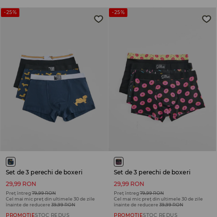
-25%
-25%
Set de 3 perechi de boxeri
Set de 3 perechi de boxeri
29,99 RON
29,99 RON
Preț întreg
79,99 RON
Preț întreg
79,99 RON
Cel mai mic preț din ultimele 30 de zile
Cel mai mic preț din ultimele 30 de zile
înainte de reducere
39,99 RON
înainte de reducere
39,99 RON
PROMOȚIE
STOC REDUS
PROMOȚIE
STOC REDUS