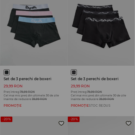
Set de 3 perechi de boxeri
Set de 3 perechi de boxeri
29,99 RON
29,99 RON
Preț întreg
79,99 RON
Preț întreg
79,99 RON
Cel mai mic preț din ultimele 30 de zile
Cel mai mic preț din ultimele 30 de zile
înainte de reducere
39,99 RON
înainte de reducere
39,99 RON
PROMOȚIE
PROMOȚIE
STOC REDUS
-20%
-20%