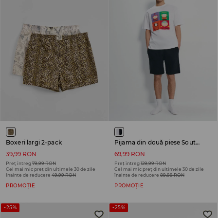
Boxeri largi 2-pack
Pijama din două piese South Park
39,99 RON
69,99 RON
Preț întreg
79,99 RON
Preț întreg
129,99 RON
Cel mai mic preț din ultimele 30 de zile
Cel mai mic preț din ultimele 30 de zile
înainte de reducere
49,99 RON
înainte de reducere
89,99 RON
PROMOȚIE
PROMOȚIE
-25%
-25%