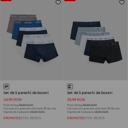
Set de 5 perechi de boxeri
Set de 5 perechi de boxeri
49,99 RON
39,99 RON
Preț întreg
119,99 RON
Preț întreg
119,99 RON
Cel mai mic preț din ultimele 30 de zile
Cel mai mic preț din ultimele 30 de zile
înainte de reducere
69,99 RON
înainte de reducere
49,99 RON
PROMOȚIE
STOC REDUS
PROMOȚIE
STOC REDUS