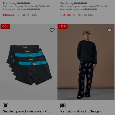
Preț întreg
119,99 RON
Preț întreg
79,99 RON
Cel mai mic preț din ultimele 30 de zile
Cel mai mic preț din ultimele 30 de zile
înainte de reducere
39,99 RON
înainte de reducere
39,99 RON
PROMOȚIE
STOC REDUS
PROMOȚIE
STOC REDUS
-10%
-33%
Set de 5 perechi de boxeri Pokémon
Pantaloni straight Gengar