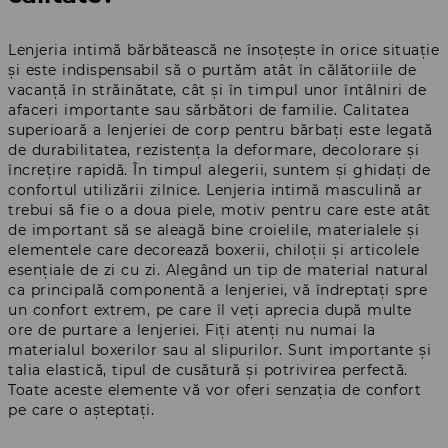
Lenjeria intimă bărbătească ne însoțește în orice situație
și este indispensabil să o purtăm atât în călătoriile de
vacanță în străinătate, cât și în timpul unor întâlniri de
afaceri importante sau sărbători de familie. Calitatea
superioară a lenjeriei de corp pentru bărbați este legată
de durabilitatea, rezistența la deformare, decolorare și
încrețire rapidă. În timpul alegerii, suntem și ghidați de
confortul utilizării zilnice. Lenjeria intimă masculină ar
trebui să fie o a doua piele, motiv pentru care este atât
de important să se aleagă bine croielile, materialele și
elementele care decorează boxerii, chiloții și articolele
esențiale de zi cu zi. Alegând un tip de material natural
ca principală componentă a lenjeriei, vă îndreptați spre
un confort extrem, pe care îl veți aprecia după multe
ore de purtare a lenjeriei. Fiți atenți nu numai la
materialul boxerilor sau al slipurilor. Sunt importante și
talia elastică, tipul de cusătură și potrivirea perfectă.
Toate aceste elemente vă vor oferi senzația de confort
pe care o așteptați.