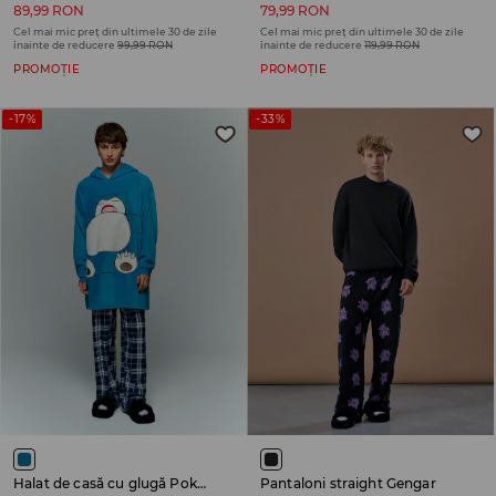
89,99 RON
79,99 RON
Cel mai mic preț din ultimele 30 de zile
Cel mai mic preț din ultimele 30 de zile
înainte de reducere
99,99 RON
înainte de reducere
119,99 RON
PROMOȚIE
PROMOȚIE
-17%
-33%
Halat de casă cu glugă Pokémon
Pantaloni straight Gengar