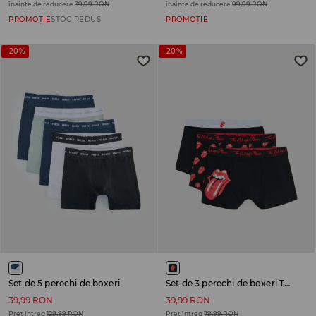
înainte de reducere
39,99 RON
înainte de reducere
99,99 RON
PROMOȚIE
STOC REDUS
PROMOȚIE
-20%
-20%
Set de 5 perechi de boxeri
Set de 3 perechi de boxeri The Rolling Stones
39,99 RON
39,99 RON
Preț întreg
129,99 RON
Preț întreg
79,99 RON