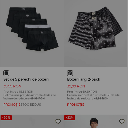
Set de 5 perechi de boxeri
Boxeri largi 2-pack
39,99 RON
39,99 RON
Preț întreg
119,99 RON
Preț întreg
69,99 RON
Cel mai mic preț din ultimele 30 de zile
Cel mai mic preț din ultimele 30 de zile
înainte de reducere
49,99 RON
înainte de reducere
49,99 RON
PROMOȚIE
STOC REDUS
PROMOȚIE
-20%
-22%