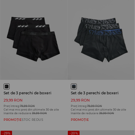
Set de 3 perechi de boxeri
Set de 3 perechi de boxeri
29,99 RON
29,99 RON
Preț întreg
79,99 RON
Preț întreg
79,99 RON
Cel mai mic preț din ultimele 30 de zile
Cel mai mic preț din ultimele 30 de zile
înainte de reducere
39,99 RON
înainte de reducere
39,99 RON
PROMOȚIE
STOC REDUS
PROMOȚIE
-29%
-20%