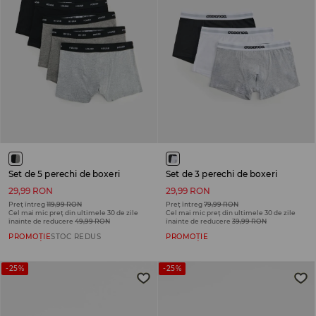
Set de 5 perechi de boxeri
Set de 3 perechi de boxeri
29,99 RON
29,99 RON
Preț întreg
119,99 RON
Preț întreg
79,99 RON
Cel mai mic preț din ultimele 30 de zile
Cel mai mic preț din ultimele 30 de zile
înainte de reducere
49,99 RON
înainte de reducere
39,99 RON
PROMOȚIE
STOC REDUS
PROMOȚIE
-25%
-25%