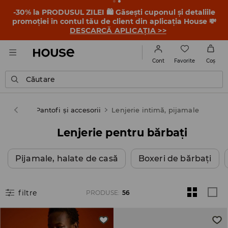
-30% la PRODUSUL ZILEI 🛍️ Găsești cuponul și detaliile
promoției în contul tău de client din aplicația House 💸
DESCARCĂ APLICAȚIA >>
Favorite
Cont
Coş
Căutare
Bărbat
Pantofi și accesorii
Lenjerie intimă, pijamale
Lenjerie pentru bărbați
Pijamale, halate de casă
Boxeri de bărbați
filtre
PRODUSE
:
56