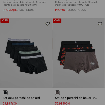
Cel mai mic preț din ultimele 30 de zile
Cel mai mic preț din ultimele 30 de zile
înainte de reducere
49,99 RON
înainte de reducere
49,99 RON
PROMOȚIE
STOC REDUS
PROMOȚIE
STOC REDUS
-25%
-10%
Set de 5 perechi de boxeri
Set de 3 perechi de boxeri Volkswagen
29,99 RON
35,99 RON