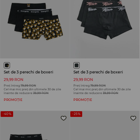
Set de 3 perechi de boxeri
Set de 3 perechi de boxeri
29,99 RON
29,99 RON
Preț întreg
79,99 RON
Preț întreg
79,99 RON
Cel mai mic preț din ultimele 30 de zile
Cel mai mic preț din ultimele 30 de zile
înainte de reducere
39,99 RON
înainte de reducere
39,99 RON
PROMOȚIE
PROMOȚIE
-40%
-25%