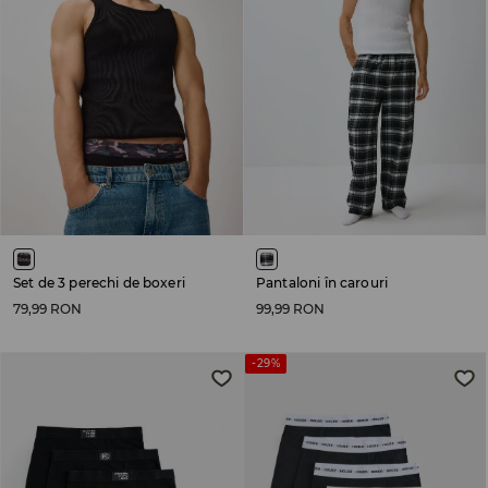
Set de 3 perechi de boxeri
Pantaloni în carouri
79,99 RON
99,99 RON
-29%