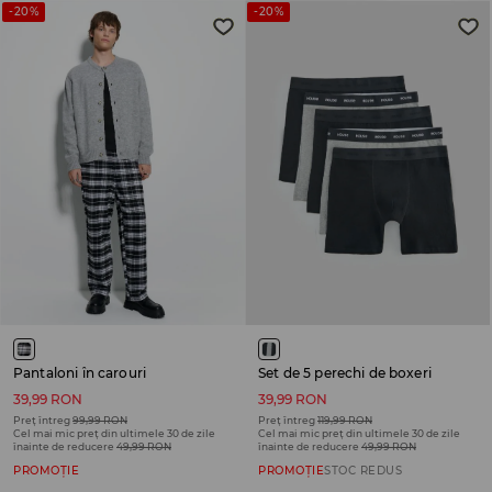
-20%
-20%
Pantaloni în carouri
Set de 5 perechi de boxeri
39,99 RON
39,99 RON
Preț întreg
99,99 RON
Preț întreg
119,99 RON
Cel mai mic preț din ultimele 30 de zile
Cel mai mic preț din ultimele 30 de zile
înainte de reducere
49,99 RON
înainte de reducere
49,99 RON
PROMOȚIE
PROMOȚIE
STOC REDUS