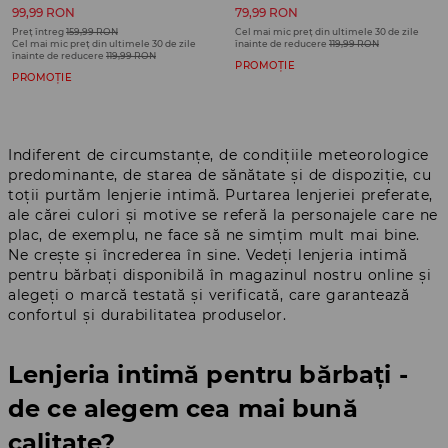
99,99 RON
79,99 RON
Preț întreg
159,99 RON
Cel mai mic preț din ultimele 30 de zile
Cel mai mic preț din ultimele 30 de zile
înainte de reducere
119,99 RON
înainte de reducere
119,99 RON
PROMOȚIE
PROMOȚIE
Indiferent de circumstanțe, de condițiile meteorologice
predominante, de starea de sănătate și de dispoziție, cu
toții purtăm lenjerie intimă. Purtarea lenjeriei preferate,
ale cărei culori și motive se referă la personajele care ne
plac, de exemplu, ne face să ne simțim mult mai bine.
Ne crește și încrederea în sine. Vedeți lenjeria intimă
pentru bărbați disponibilă în magazinul nostru online și
alegeți o marcă testată și verificată, care garantează
confortul și durabilitatea produselor.
Lenjeria intimă pentru bărbați -
de ce alegem cea mai bună
calitate?