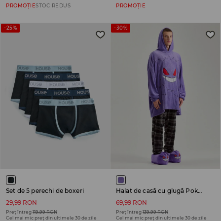
PROMOȚIE
STOC REDUS
PROMOȚIE
-25%
-30%
Set de 5 perechi de boxeri
Halat de casă cu glugă Pokémon
29,99 RON
69,99 RON
Preț întreg
119,99 RON
Preț întreg
139,99 RON
Cel mai mic preț din ultimele 30 de zile
Cel mai mic preț din ultimele 30 de zile