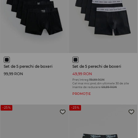
Set de 5 perechi de boxeri
Set de 5 perechi de boxeri
99,99 RON
49,99 RON
Preț întreg
119,99 RON
Cel mai mic preț din ultimele 30 de zile
înainte de reducere
69,99 RON
PROMOȚIE
-25%
-25%