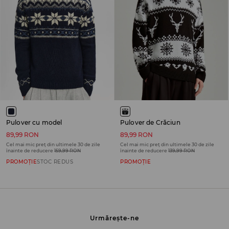
Pulover cu model
Pulover de Crăciun
89,99 RON
89,99 RON
Cel mai mic preț din ultimele 30 de zile
Cel mai mic preț din ultimele 30 de zile
înainte de reducere
159,99 RON
înainte de reducere
139,99 RON
PROMOȚIE
STOC REDUS
PROMOȚIE
Urmărește-ne