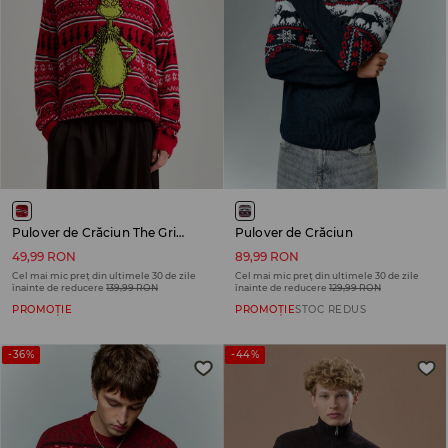
Pulover de Crăciun The Grinch
Pulover de Crăciun
49,99 RON
89,99 RON
Cel mai mic preț din ultimele 30 de zile
Cel mai mic preț din ultimele 30 de zile
înainte de reducere
139,99 RON
înainte de reducere
129,99 RON
PROMOȚIE
PROMOȚIE
STOC REDUS
-36%
-44%