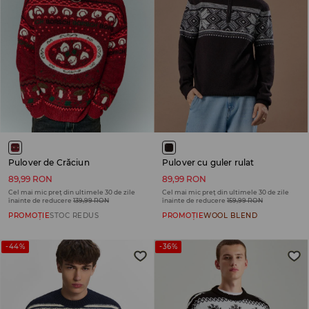
Pulover de Crăciun
Pulover cu guler rulat
89,99 RON
89,99 RON
Cel mai mic preț din ultimele 30 de zile
Cel mai mic preț din ultimele 30 de zile
înainte de reducere
139,99 RON
înainte de reducere
159,99 RON
PROMOȚIE
STOC REDUS
PROMOȚIE
WOOL BLEND
-44%
-36%