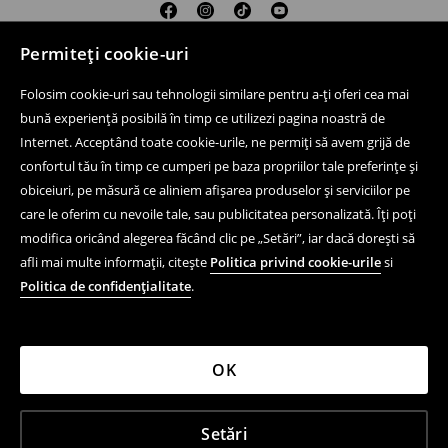
Permiteți cookie-uri
Ajutor și contact
Folosim cookie-uri sau tehnologii similare pentru a-ți oferi cea mai
Cumpără online
bună experiență posibilă în timp ce utilizezi pagina noastră de
Internet. Acceptând toate cookie-urile, ne permiți să avem grijă de
Magazine fizice
confortul tău în timp ce cumperi pe baza propriilor tale preferințe și
Aspecte juridice
obiceiuri, pe măsură ce aliniem afișarea produselor și serviciilor pe
care le oferim cu nevoile tale, sau publicitatea personalizată. Îți poți
Reguli și politică de confidențialitate
modifica oricând alegerea făcând clic pe „Setări”, iar dacă dorești să
afli mai multe informații, citește
Politica privind cookie-urile
si
Aplicație mobilă
Politica de confidențialitate
.
LPP
OK
LPP ROMANIA FASHION S.R.L., având sediul în București,
Calea Griviței, nr. 84-98 și 100-102, The Mark Tower, Etaj
5, Sector 1, Cod Postal: 010735, înmatriculată la Registrul
Setări
Comerțului din București sub nr. J2007017329409 având