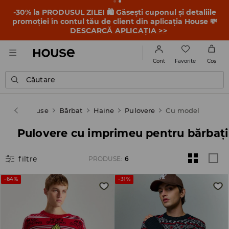
-30% la PRODUSUL ZILEI 🛍️ Găsești cuponul și detaliile
promoției în contul tău de client din aplicația House 💸
DESCARCĂ APLICAȚIA >>
Favorite
Cont
Coş
Căutare
House
Bărbat
Haine
Pulovere
Cu model
Pulovere cu imprimeu pentru bărbați
filtre
PRODUSE
:
6
-64%
-31%