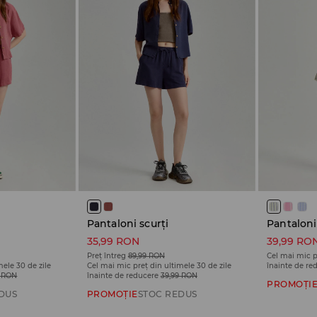
Pantaloni scurți
Pantaloni
35,99 RON
39,99 RO
Preț întreg
89,99 RON
Cel mai mic p
mele 30 de zile
Cel mai mic preț din ultimele 30 de zile
înainte de re
9 RON
înainte de reducere
39,99 RON
PROMOȚI
DUS
PROMOȚIE
STOC REDUS