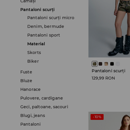
Cămăşi
Pantaloni scurţi
Pantaloni scurți micro
Denim, bermude
Pantaloni sport
Material
Skorts
Biker
Pantaloni scurți
Fuste
129,99 RON
Bluze
Hanorace
Pulovere, cardigane
Geci, paltoane, sacouri
Blugi, jeans
-10%
Pantaloni