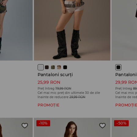
Pantaloni scurți
Pantaloni
25,99 RON
29,99 RO
Preț întreg
79,99 RON
Preț întreg
89
Cel mai mic preț din ultimele 30 de zile
Cel mai mic p
înainte de reducere
29,99 RON
înainte de re
PROMOȚIE
PROMOȚI
-10%
-50%