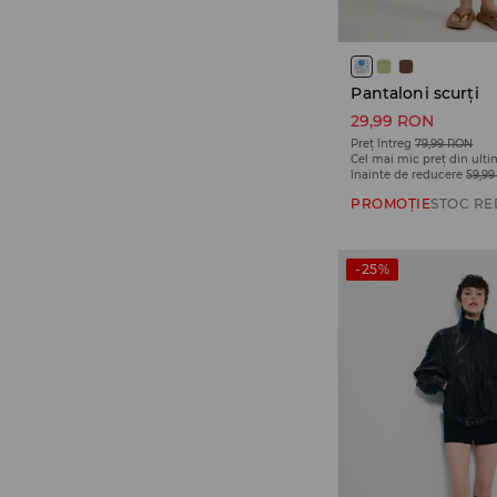
Pantaloni scurți
29,99 RON
Preț întreg
79,99 RON
Cel mai mic preț din ulti
înainte de reducere
59,9
PROMOȚIE
STOC RE
-25%