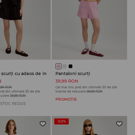
 scurți cu adaos de in
Pantaloni scurți
N
39,99 RON
,99 RON
Cel mai mic preț din ultimele 30 de zile
reț din ultimele 30 de zile
înainte de reducere
99,99 RON
ducere
39,99 RON
PROMOȚIE
E
STOC REDUS
-50%