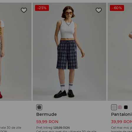
-25%
-60%
Bermude
Pantaloni
59,99 RON
39,99 RO
mele 30 de zile
Preț întreg
129,99 RON
Cel mai mic p
9 RON
Cel mai mic preț din ultimele 30 de zile
înainte de re