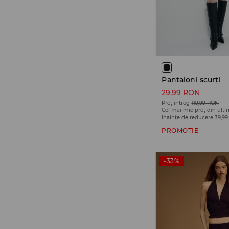
Pantaloni scurți
29,99 RON
Preț întreg
119,99 RON
Cel mai mic preț din ulti
înainte de reducere
39,9
PROMOȚIE
-33%