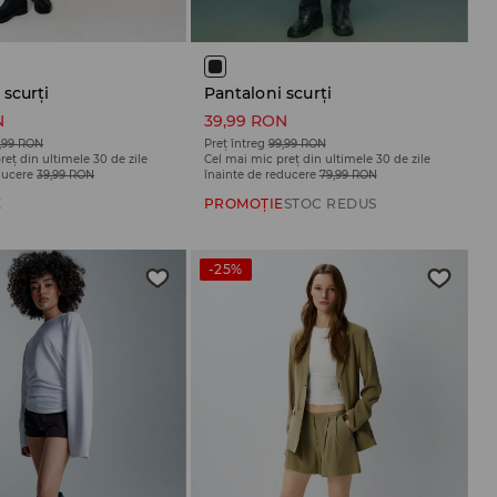
 scurți
Pantaloni scurți
N
39,99 RON
,99 RON
Preț întreg
99,99 RON
reț din ultimele 30 de zile
Cel mai mic preț din ultimele 30 de zile
ducere
39,99 RON
înainte de reducere
79,99 RON
E
PROMOȚIE
STOC REDUS
-25%