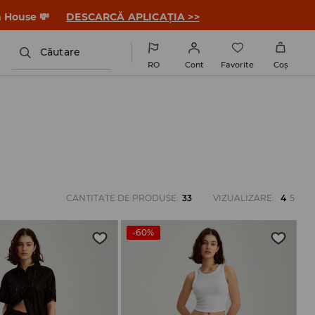
a House 💸
DESCARCĂ APLICAȚIA >>
Căutare
RO
Cont
Favorite
Coş
CANTITATE DE PRODUSE
:
33
VIZUALIZARE
:
4
5
-60%