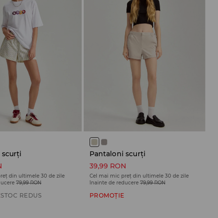
 scurți
Pantaloni scurți
N
39,99 RON
reț din ultimele 30 de zile
Cel mai mic preț din ultimele 30 de zile
ducere
79,99 RON
înainte de reducere
79,99 RON
E
STOC REDUS
PROMOȚIE