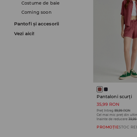
Costume de baie
Coming soon
Pantofi și accesorii
Vezi aici!
Pantaloni scurți
35,99 RON
Preț întreg
89,99 RON
Cel mai mic preț din ulti
înainte de reducere
39,9
PROMOȚIE
STOC RE