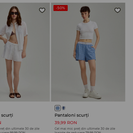
-50%
 scurți
Pantaloni scurți
N
39,99 RON
reț din ultimele 30 de zile
Cel mai mic preț din ultimele 30 de zile
ducere
99,99 RON
înainte de reducere
79,99 RON