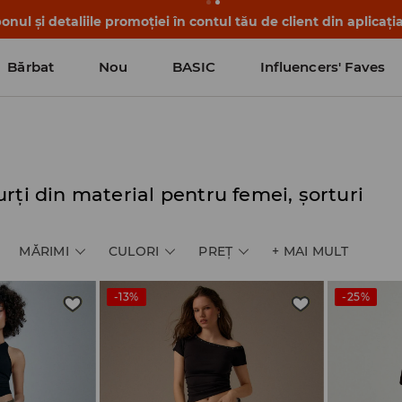
nul și detaliile promoției în contul tău de client din aplicați
Bărbat
Nou
BASIC
Influencers' Faves
rți din material pentru femei, șorturi
MĂRIMI
CULORI
PREŢ
+
MAI MULT
-13%
-25%