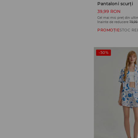
Pantaloni scurți
39,99 RON
Cel mai mic preț din ulti
înainte de reducere
79,9
PROMOȚIE
STOC RE
-50%