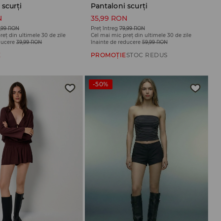
 scurți
Pantaloni scurți
N
35,99 RON
,99 RON
Preț întreg
79,99 RON
reț din ultimele 30 de zile
Cel mai mic preț din ultimele 30 de zile
ducere
39,99 RON
înainte de reducere
59,99 RON
E
PROMOȚIE
STOC REDUS
-50%