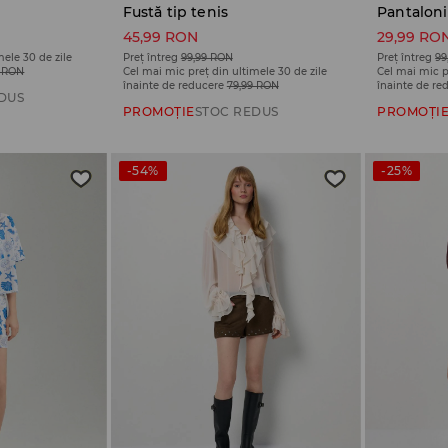
Fustă tip tenis
Pantaloni
45,99 RON
29,99 RO
mele 30 de zile
Preț întreg
99,99 RON
Preț întreg
99
9 RON
Cel mai mic preț din ultimele 30 de zile
Cel mai mic p
înainte de reducere
79,99 RON
înainte de re
DUS
PROMOȚIE
STOC REDUS
PROMOȚI
-54%
-25%