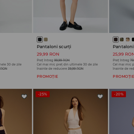
Pantaloni scurți
Pantaloni
29,99 RON
25,99 RO
Preț întreg
99,99 RON
Preț întreg
79
mele 30 de zile
Cel mai mic preț din ultimele 30 de zile
Cel mai mic p
9 RON
înainte de reducere
39,99 RON
înainte de re
PROMOȚIE
PROMOȚI
-25%
-20%