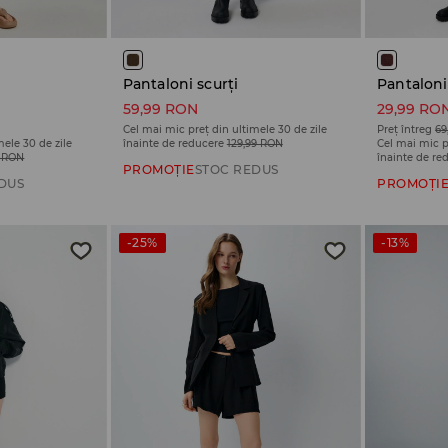
Pantaloni scurți
Pantaloni
59,99 RON
29,99 RO
Cel mai mic preț din ultimele 30 de zile
Preț întreg
69
mele 30 de zile
înainte de reducere
129,99 RON
Cel mai mic p
9 RON
înainte de re
PROMOȚIE
STOC REDUS
DUS
PROMOȚI
-25%
-13%