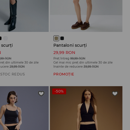
 scurți
Pantaloni scurți
N
29,99 RON
,99 RON
Preț întreg
99,99 RON
reț din ultimele 30 de zile
Cel mai mic preț din ultimele 30 de zile
ducere
29,99 RON
înainte de reducere
39,99 RON
E
STOC REDUS
PROMOȚIE
-50%