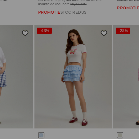
înainte de reducere
79,99 RON
PROMOȚI
PROMOȚIE
STOC REDUS
-43%
-25%