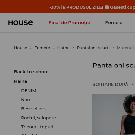
-30% la PRODUSUL ZILEI 🛍️ Găsești cupo
Final de Promoție
Femeie
House
Femeie
Haine
Pantaloni scurţi
Material
Pantaloni scu
Back to school
Haine
SORTARE DUPĂ
DENIM
Nou
Bestsellers
Rochii, salopete
Tricouri, topuri