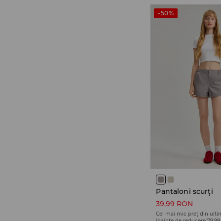
-50%
Pantaloni scurți
39,99 RON
Cel mai mic preț din ulti
înainte de reducere
79,9