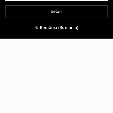
Setări
România (Romania)
Și alți clienți au ales