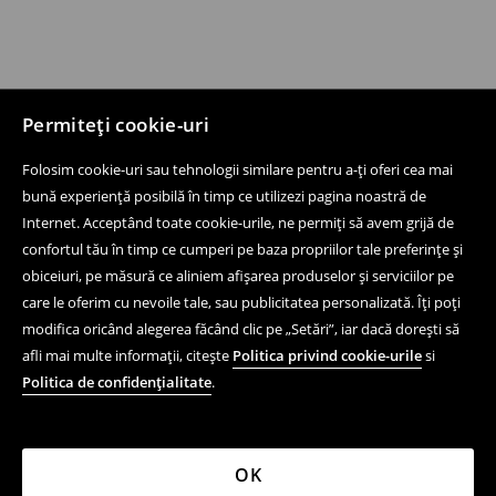
Permiteți cookie-uri
Folosim cookie-uri sau tehnologii similare pentru a-ți oferi cea mai
bună experiență posibilă în timp ce utilizezi pagina noastră de
Internet. Acceptând toate cookie-urile, ne permiți să avem grijă de
confortul tău în timp ce cumperi pe baza propriilor tale preferințe și
obiceiuri, pe măsură ce aliniem afișarea produselor și serviciilor pe
care le oferim cu nevoile tale, sau publicitatea personalizată. Îți poți
modifica oricând alegerea făcând clic pe „Setări”, iar dacă dorești să
afli mai multe informații, citește
Politica privind cookie-urile
si
Politica de confidențialitate
.
OK