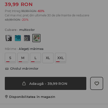
39,99
RON
Preț întreg
99,99
RON
-60%
Cel mai mic preț din ultimele 30 de zile înainte de reducere
49,99
RON
-20%
Culoare
-
multicolor
Mărime
-
Alegeţi mărimea
S
M
L
XL
XXL
Ghidul mărimilor
Adaugă
-
39,99
RON
Disponibilitatea în magazin