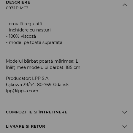
DESCRIERE
097JP-MC3
croială regulată
închidere cu nasturi
100% viscoză
model pe toată suprafața
Modelul bărbat poartă mărimea: L
Înălțimea modelului bărbat: 185 cm
Producător
:
LPP S.A.
Łąkowa 39/44, 80-769 Gdańsk
lpp@lppsa.com
COMPOZIȚIE ȘI ÎNTREȚINERE
LIVRARE ȘI RETUR
PRIMUL MATERIAL
:
100% VISCOZĂ