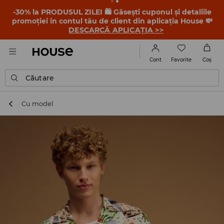
-30% la PRODUSUL ZILEI 🛍️ Găsești cuponul și detaliile
promoției în contul tău de client din aplicația House 💸
DESCARCĂ APLICAȚIA >>
Favorite
Cont
Coş
Căutare
Cu model