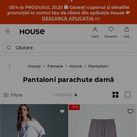
-30% la PRODUSUL ZILEI 🛍️ Găsești cuponul și detaliile
promoției în contul tău de client din aplicația House 💸
DESCARCĂ APLICAȚIA >>
Favorite
Cont
Coş
Căutare
House
Femeie
Haine
Pantaloni
Pantaloni parachute damă
filtre
PRODUSE
:
8
-17%