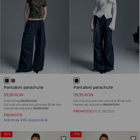
Pantaloni parachute
Pantaloni parachute
59,99 RON
119,99 RON
Preț întreg
159,99 RON
Cel mai mic preț din ultimele 30 de zile
Cel mai mic preț din ultimele 30 de zile
înainte de reducere
189,99 RON
înainte de reducere
79,99 RON
PROMOȚIE
STOC REDUS
PROMOȚIE
Mărimea XXS disponibilă
-33%
-17%