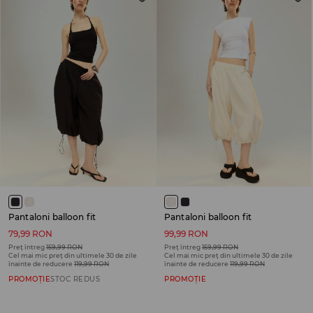
Pantaloni balloon fit
Pantaloni balloon fit
79,99 RON
99,99 RON
Preț întreg
159,99 RON
Preț întreg
159,99 RON
Cel mai mic preț din ultimele 30 de zile
Cel mai mic preț din ultimele 30 de zile
înainte de reducere
119,99 RON
înainte de reducere
119,99 RON
PROMOȚIE
STOC REDUS
PROMOȚIE