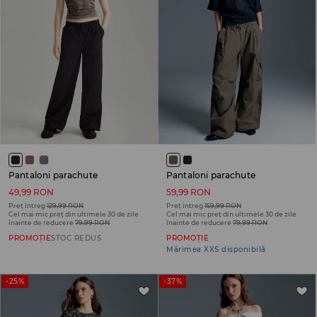
Pantaloni parachute
Pantaloni parachute
49,99 RON
59,99 RON
Preț întreg
129,99 RON
Preț întreg
159,99 RON
Cel mai mic preț din ultimele 30 de zile
Cel mai mic preț din ultimele 30 de zile
înainte de reducere
79,99 RON
înainte de reducere
79,99 RON
PROMOȚIE
STOC REDUS
PROMOȚIE
Mărimea XXS disponibilă
-25%
-37%