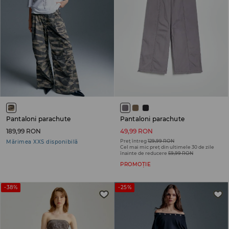
Pantaloni parachute
Pantaloni parachute
189,99 RON
49,99 RON
Preț întreg
129,99 RON
Mărimea XXS disponibilă
Cel mai mic preț din ultimele 30 de zile
înainte de reducere
59,99 RON
PROMOȚIE
-38%
-25%