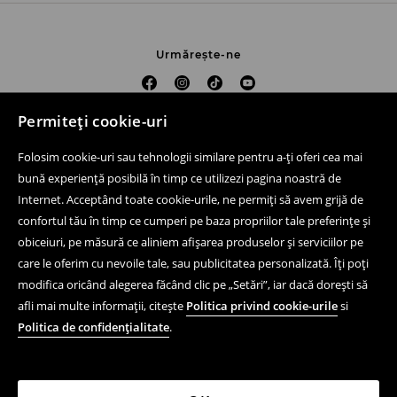
Urmărește-ne
Permiteți cookie-uri
Ajutor și contact
Folosim cookie-uri sau tehnologii similare pentru a-ți oferi cea mai
Cumpără online
bună experiență posibilă în timp ce utilizezi pagina noastră de
Internet. Acceptând toate cookie-urile, ne permiți să avem grijă de
Magazine fizice
confortul tău în timp ce cumperi pe baza propriilor tale preferințe și
Aspecte juridice
obiceiuri, pe măsură ce aliniem afișarea produselor și serviciilor pe
care le oferim cu nevoile tale, sau publicitatea personalizată. Îți poți
Reguli și politică de confidențialitate
modifica oricând alegerea făcând clic pe „Setări”, iar dacă dorești să
afli mai multe informații, citește
Politica privind cookie-urile
si
Aplicație mobilă
Politica de confidențialitate
.
LPP