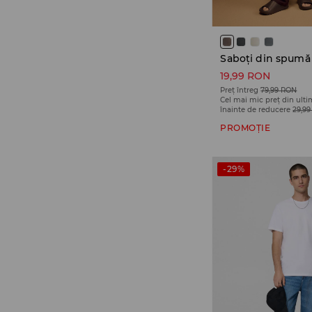
Saboți din spumă
19,99 RON
Preț întreg
79,99 RON
Cel mai mic preț din ulti
înainte de reducere
29,9
PROMOȚIE
-29%