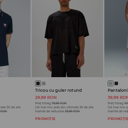
Tricou cu guler rotund
Pantaloni
29,99 RON
39,99 RO
Preț întreg
79,99 RON
Preț întreg
10
mele 30 de zile
Cel mai mic preț din ultimele 30 de zile
Cel mai mic p
9 RON
înainte de reducere
39,99 RON
înainte de re
PROMOȚIE
PROMOȚI