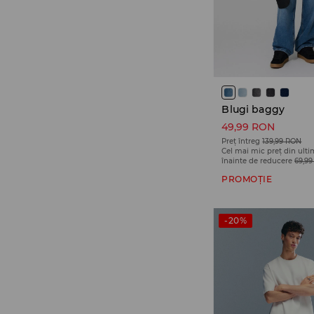
Blugi baggy
49,99 RON
Preț întreg
139,99 RON
Cel mai mic preț din ulti
înainte de reducere
69,9
PROMOȚIE
-20%