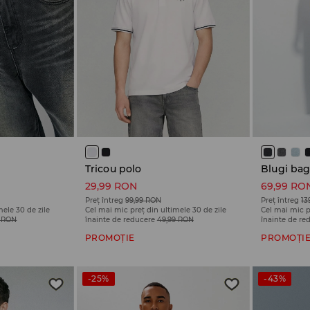
Tricou polo
Blugi ba
29,99 RON
69,99 RO
Preț întreg
99,99 RON
Preț întreg
13
mele 30 de zile
Cel mai mic preț din ultimele 30 de zile
Cel mai mic p
9 RON
înainte de reducere
49,99 RON
înainte de re
PROMOȚIE
PROMOȚI
-25%
-43%