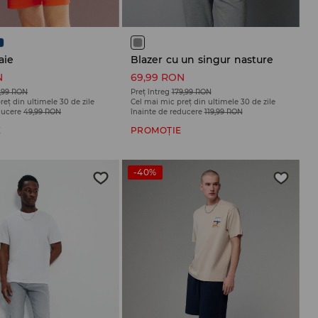
aie
Blazer cu un singur nasture
N
69,99 RON
,99 RON
Preț întreg
179,99 RON
reț din ultimele 30 de zile
Cel mai mic preț din ultimele 30 de zile
ducere
49,99 RON
înainte de reducere
119,99 RON
E
PROMOȚIE
-40%