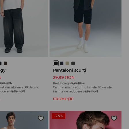
ggy
Pantaloni scurți
N
29,99 RON
9,99 RON
Preț întreg
59,99 RON
reț din ultimele 30 de zile
Cel mai mic preț din ultimele 30 de zile
ducere
119,99 RON
înainte de reducere
39,99 RON
E
PROMOȚIE
-25%