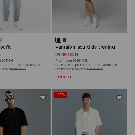
ot fit
Pantaloni scurți de trening
N
29,99 RON
9,99 RON
Preț întreg
99,99 RON
reț din ultimele 30 de zile
Cel mai mic preț din ultimele 30 de zile
ducere
89,99 RON
înainte de reducere
49,99 RON
E
PROMOȚIE
-17%