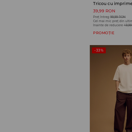
Tricou cu imprim
39,99 RON
Preț întreg
99,99 RON
Cel mai mic preț din ulti
înainte de reducere
49,9
PROMOȚIE
-33%