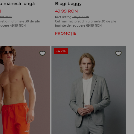
u mânecă lungă
Blugi baggy
N
49,99 RON
,99 RON
Preț întreg
139,99 RON
reț din ultimele 30 de zile
Cel mai mic preț din ultimele 30 de zile
ducere
49,99 RON
înainte de reducere
69,99 RON
E
PROMOȚIE
-42%