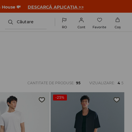
a House 💸
DESCARCĂ APLICAȚIA >>
Căutare
RO
Cont
Favorite
Coş
CANTITATE DE PRODUSE
:
95
VIZUALIZARE
:
4
5
-25%