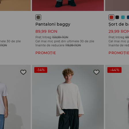
Pantaloni baggy
Șort de b
89,99 RON
29,99 RO
Preț întreg
159,99 RON
Preț întreg
69
mele 30 de zile
Cel mai mic preț din ultimele 30 de zile
Cel mai mic p
9 RON
înainte de reducere
119,99 RON
înainte de re
PROMOȚIE
PROMOȚI
-14%
-44%