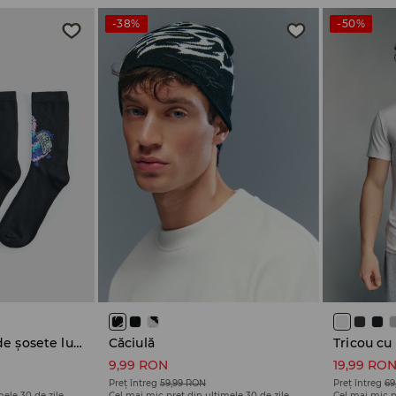
-38%
-50%
Set de 3 perechi de șosete lungi Fortnite
Căciulă
Tricou cu
9,99 RON
19,99 RO
Preț întreg
59,99 RON
Preț întreg
69
mele 30 de zile
Cel mai mic preț din ultimele 30 de zile
Cel mai mic p