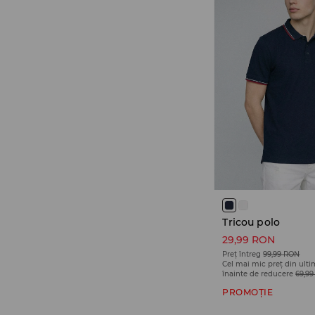
Tricou polo
29,99 RON
Preț întreg
99,99 RON
Cel mai mic preț din ulti
înainte de reducere
69,9
PROMOȚIE