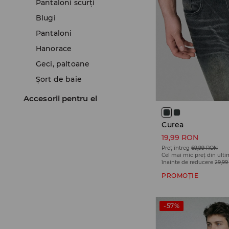
Pantaloni scurţi
Blugi
Pantaloni
Hanorace
Geci, paltoane
Șort de baie
Accesorii pentru el
Curea
19,99 RON
Preț întreg
69,99 RON
Cel mai mic preț din ulti
înainte de reducere
29,9
PROMOȚIE
-57%