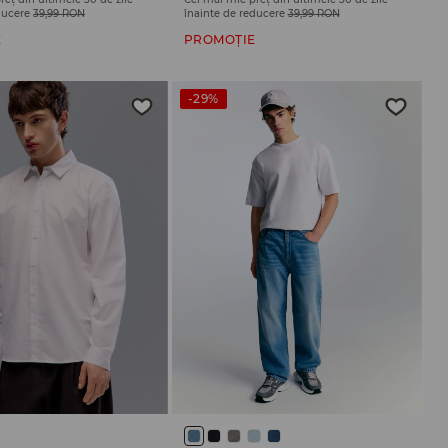
ducere
39,99 RON
înainte de reducere
39,99 RON
E
PROMOȚIE
-29%