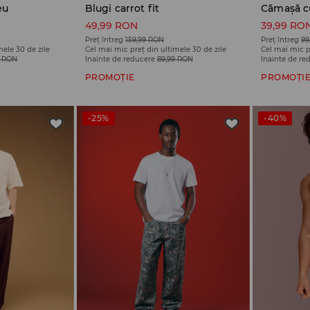
eu
Blugi carrot fit
Cămașă c
49,99 RON
39,99 RO
Preț întreg
159,99 RON
Preț întreg
99
mele 30 de zile
Cel mai mic preț din ultimele 30 de zile
Cel mai mic p
9 RON
înainte de reducere
89,99 RON
înainte de re
PROMOȚIE
PROMOȚI
-25%
-40%