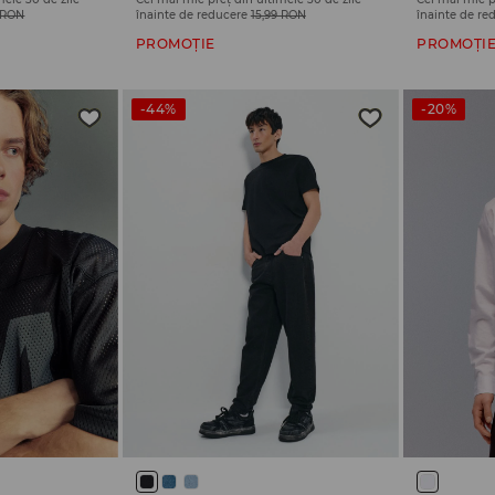
9 RON
înainte de reducere
15,99 RON
înainte de re
PROMOȚIE
PROMOȚI
-44%
-20%