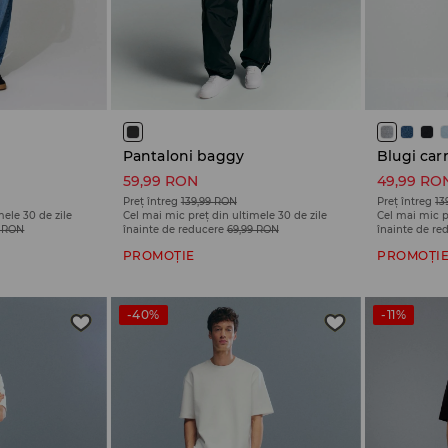
Pantaloni baggy
Blugi carr
59,99 RON
49,99 RO
Preț întreg
139,99 RON
Preț întreg
13
mele 30 de zile
Cel mai mic preț din ultimele 30 de zile
Cel mai mic p
9 RON
înainte de reducere
69,99 RON
înainte de re
PROMOȚIE
PROMOȚI
-40%
-11%