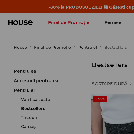
-30% la PRODUSUL ZILEI 🛍️ Găsești cupo
Final de Promoție
Femeie
House
Final de Promoție
Pentru el
Bestsellers
Bestsellers
Pentru ea
Accesorii pentru ea
SORTARE DUPĂ
Pentru el
-33%
Verifică toate
Bestsellers
Tricouri
Cămăşi