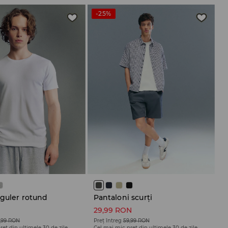
-25%
 guler rotund
Pantaloni scurți
N
29,99 RON
,99 RON
Preț întreg
59,99 RON
reț din ultimele 30 de zile
Cel mai mic preț din ultimele 30 de zile