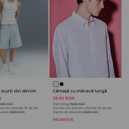
 scurți din denim
Cămașă cu mânecă lungă
N
29,99 RON
9,99 RON
Preț întreg
79,99 RON
reț din ultimele 30 de zile
Cel mai mic preț din ultimele 30 de zile
ducere
69,99 RON
înainte de reducere
39,99 RON
E
PROMOȚIE