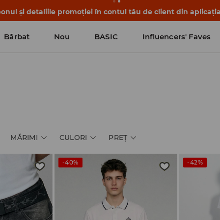
nul și detaliile promoției în contul tău de client din aplicați
Bărbat
Nou
BASIC
Influencers' Faves
MĂRIMI
CULORI
PREŢ
-40%
-42%