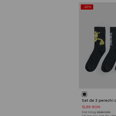
-20%
15,99 RON
Preț întreg
59,99 RON
Cel mai mic preț din ulti