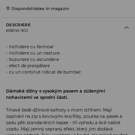
Disponibilitatea în magazin
DESCRIERE
6981W-90J
închidere cu fermoar
închidere cu un nasture
buzunare cu ascundere
efect de prespălare
cu un conținut ridicat de bumbac
Dámské džíny s vysokým pasem a zúženými
nohavicemi ve spodní části.
Tmavě šedé džínové kalhoty s mom střihem. Mají
zapínání na zip s kovovými knoflíky, poutka na pásek a
sadu pěti standardních kapes - tři vpředu a dvě našité
vzadu. Mají jemný sepraný efekt, který jim dodává