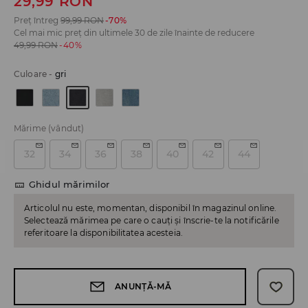
29,99
RON
Preț întreg
99,99
RON
-70%
Cel mai mic preț din ultimele 30 de zile înainte de reducere
49,99
RON
-40%
Culoare
-
gri
Mărime
(vândut)
32
34
36
38
40
42
44
Ghidul mărimilor
Articolul nu este, momentan, disponibil în magazinul online.
Selectează mărimea pe care o cauți și înscrie-te la notificările
referitoare la disponibilitatea acesteia.
ANUNȚĂ-MĂ