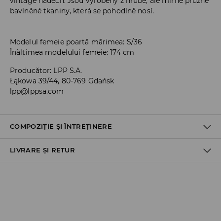
vintage nádech. Jsou vyrobeny z hrubé, ale mírně pružné
bavlněné tkaniny, která se pohodlně nosí.
Modelul femeie poartă mărimea: S/36
Înălțimea modelului femeie: 174 cm
Producător
:
LPP S.A.
Łąkowa 39/44, 80-769 Gdańsk
lpp@lppsa.com
COMPOZIȚIE ȘI ÎNTREȚINERE
LIVRARE ȘI RETUR
PRIMUL MATERIAL
:
2% ELASTAN, 98% BUMBAC
SPĂLAŢI SEPARAT SAU ÎMPREUNA CU CULORI SIMILARE
Politica de expediere
NU FOLOSIŢI ÎNĂLBITOR
Ridicare din magazin
CĂLCAŢI LA TEMP.MAX. 110 ° C - FĂRĂ ABUR
GRATUITĂ
3-6 zile lucrătoare