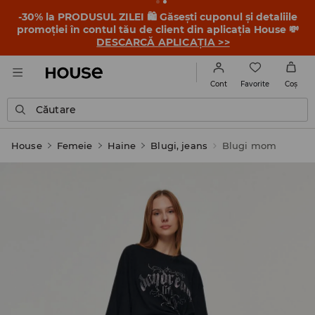
-30% la PRODUSUL ZILEI 🛍️ Găsești cuponul și detaliile
promoției în contul tău de client din aplicația House 💸
DESCARCĂ APLICAȚIA >>
Favorite
Cont
Coş
Căutare
House
Femeie
Haine
Blugi, jeans
Blugi mom