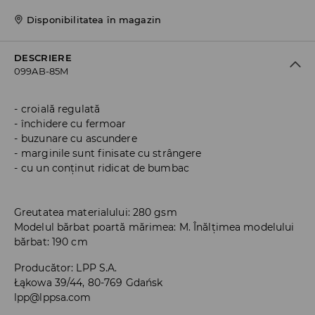
Disponibilitatea în magazin
DESCRIERE
099AB-85M
croială regulată
închidere cu fermoar
buzunare cu ascundere
marginile sunt finisate cu strângere
cu un conținut ridicat de bumbac
Greutatea materialului: 280 gsm
Modelul bărbat poartă mărimea: M. Înălțimea modelului
bărbat: 190 cm
Producător
:
LPP S.A.
Łąkowa 39/44, 80-769 Gdańsk
lpp@lppsa.com