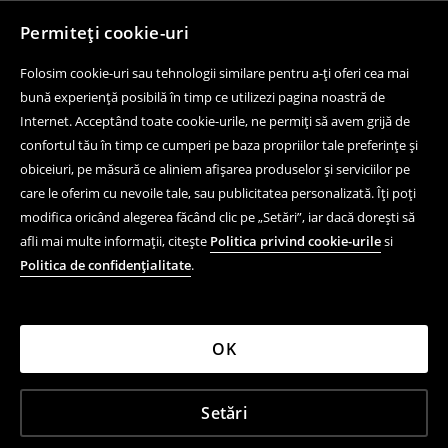
Permiteți cookie-uri
Folosim cookie-uri sau tehnologii similare pentru a-ți oferi cea mai
bună experiență posibilă în timp ce utilizezi pagina noastră de
Internet. Acceptând toate cookie-urile, ne permiți să avem grijă de
confortul tău în timp ce cumperi pe baza propriilor tale preferințe și
obiceiuri, pe măsură ce aliniem afișarea produselor și serviciilor pe
care le oferim cu nevoile tale, sau publicitatea personalizată. Îți poți
modifica oricând alegerea făcând clic pe „Setări”, iar dacă dorești să
afli mai multe informații, citește
Politica privind cookie-urile
si
Politica de confidențialitate
.
OK
Setări