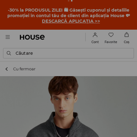
-30% la PRODUSUL ZILEI 🛍️ Găsești cuponul și detaliile
promoției în contul tău de client din aplicația House 💸
DESCARCĂ APLICAȚIA >>
Favorite
Cont
Coş
Căutare
Cu fermoar