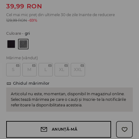
39,99
RON
Cel mai mic preț din ultimele 30 de zile înainte de reducere
129,99
RON
-69%
Culoare
-
gri
Mărime
(vândut)
S
M
L
XL
XXL
Ghidul mărimilor
Articolul nu este, momentan, disponibil în magazinul online.
Selectează mărimea pe care o cauți și înscrie-te la notificările
referitoare la disponibilitatea acesteia.
ANUNȚĂ-MĂ