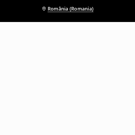
România (Romania)
Și alți clienți au ales
Hanorac
Hanorac