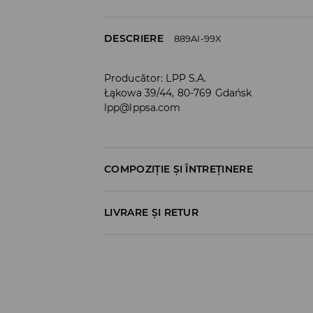
DESCRIERE
889AI-99X
Producător
:
LPP S.A.
Łąkowa 39/44, 80-769 Gdańsk
lpp@lppsa.com
COMPOZIȚIE ȘI ÎNTREȚINERE
Material I
:
100% POLIURETAN
LIVRARE ȘI RETUR
NU SPALAŢI
Politica de expediere
NU FOLOSIŢI ÎNĂLBITOR
Ridicare din magazin
NU USCAŢI PRIN CENTRIFUGARE
GRATUITĂ
3-6 zile lucrătoare
NU CĂLCAŢI