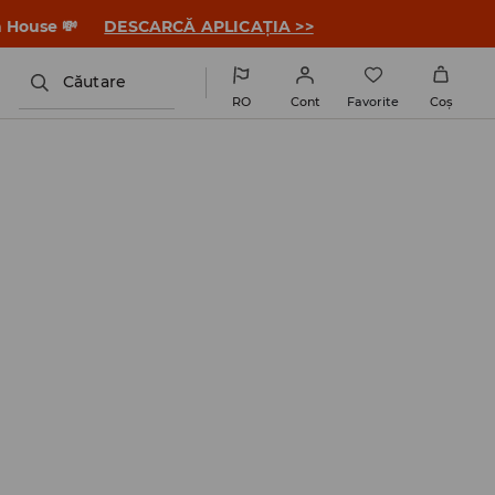
a House 💸
DESCARCĂ APLICAȚIA >>
Căutare
RO
Cont
Favorite
Coş