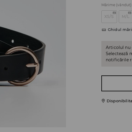
Mărime
(vândut)
XS/S
M/L
Ghidul mări
Articolul nu
Selectează m
notificările 
Disponibilit