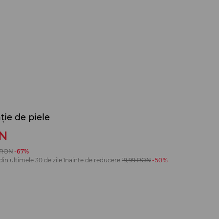
ție de piele
N
RON
-67%
din ultimele 30 de zile înainte de reducere
19,99
RON
-50%