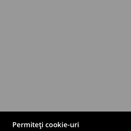
Poți returna produsele în termen de 30 de
și prin metode de returnare selectate.
⟶
Reguli detaliate pentru retur
Permiteți cookie-uri