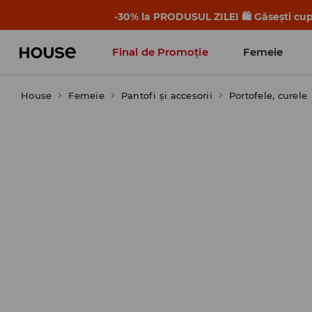
-30% la PRODUSUL ZILEI 🛍️ Găsești cupo
Final de Promoție
Femeie
House
Femeie
Pantofi și accesorii
Portofele, curele