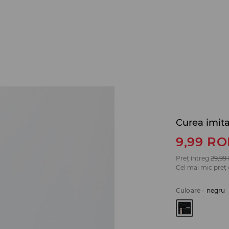
Curea imita
9,99
RO
Preț întreg
29,99
Cel mai mic preț 
Culoare
-
negru