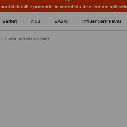
nul și detaliile promoției în contul tău de client din aplicați
Bărbat
Nou
BASIC
Influencers' Faves
Curea imitație de piele