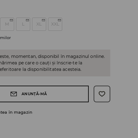
M
L
XL
XXL
milor
 este, momentan, disponibil în magazinul online.
ărimea pe care o cauți și înscrie-te la
referitoare la disponibilitatea acesteia.
ANUNȚĂ-MĂ
atea în magazin