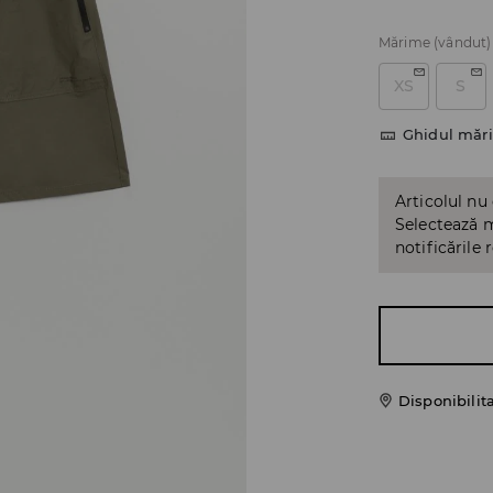
Mărime
(vândut)
XS
S
Ghidul mări
Articolul nu
Selectează m
notificările 
Disponibilit