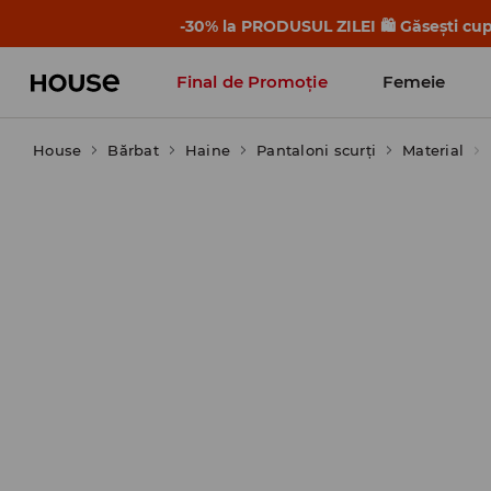
-30% la PRODUSUL ZILEI 🛍️ Găsești cupo
Final de Promoție
Femeie
House
Bărbat
Haine
Pantaloni scurţi
Material