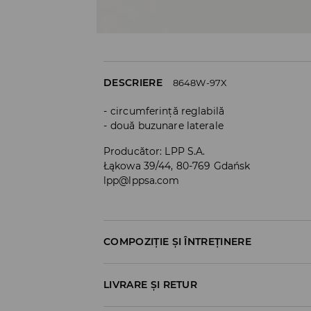
DESCRIERE
8648W-97X
circumferință reglabilă
două buzunare laterale
Producător
:
LPP S.A.
Łąkowa 39/44, 80-769 Gdańsk
lpp@lppsa.com
COMPOZIȚIE ȘI ÎNTREȚINERE
Material I
:
100% POLIESTER
LIVRARE ȘI RETUR
SPĂLĂLAŢI LA MAŞINĂ DE SPĂLAT, MAX. T