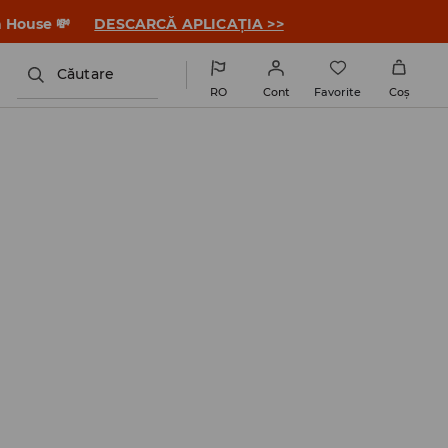
a House 💸
DESCARCĂ APLICAȚIA >>
Căutare
RO
Cont
Favorite
Coş