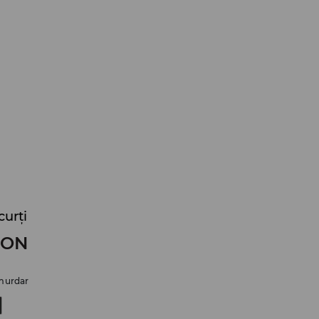
curți
RON
murdar