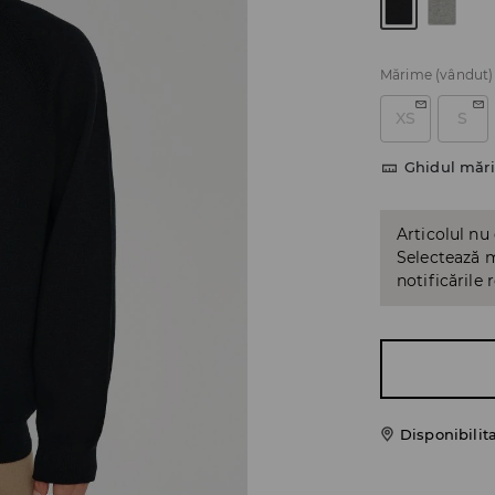
Mărime
(vândut)
XS
S
Ghidul mări
Articolul nu
Selectează m
notificările 
Disponibilit