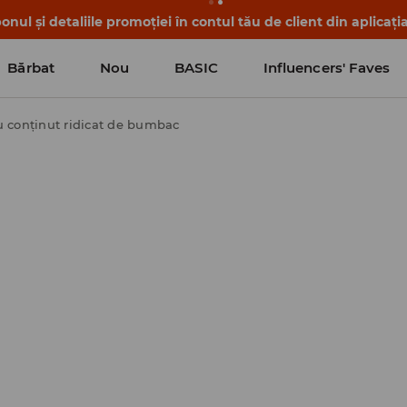
nul și detaliile promoției în contul tău de client din aplicați
Bărbat
Nou
BASIC
Influencers' Faves
u conținut ridicat de bumbac