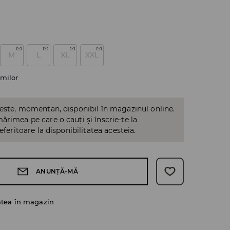
M
L
XL
XXL
milor
 este, momentan, disponibil în magazinul online.
ărimea pe care o cauți și înscrie-te la
referitoare la disponibilitatea acesteia.
ANUNȚĂ-MĂ
atea în magazin