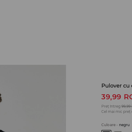
Pulover cu 
39,99
R
Preț întreg
99,99
Cel mai mic preț 
Culoare
-
negru