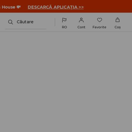
a House 💸
DESCARCĂ APLICAȚIA >>
Căutare
RO
Cont
Favorite
Coş