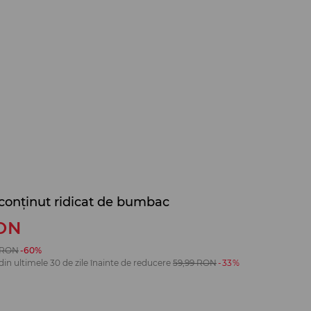
conținut ridicat de bumbac
ON
RON
-60%
din ultimele 30 de zile înainte de reducere
59,99
RON
-33%