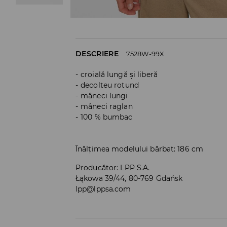
DESCRIERE
7528W-99X
croială lungă și liberă
decolteu rotund
mâneci lungi
mâneci raglan
100 % bumbac
Înălțimea modelului bărbat: 186 cm
Producător
:
LPP S.A.
Łąkowa 39/44, 80-769 Gdańsk
lpp@lppsa.com