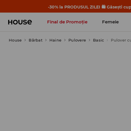
-30% la PRODUSUL ZILEI 🛍️ Găsești cupo
Final de Promoție
Femeie
House
Bărbat
Haine
Pulovere
Basic
Pulover c