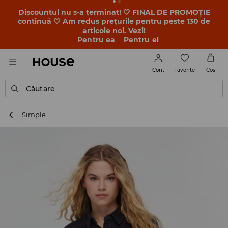
-30% la PRODUSUL ZILEI 🛍️ Găsești cuponul și detaliile
promoției în contul tău de client din aplicația House 💸
DESCARCĂ APLICAȚIA >>
Favorite
Cont
Coş
Căutare
Simple