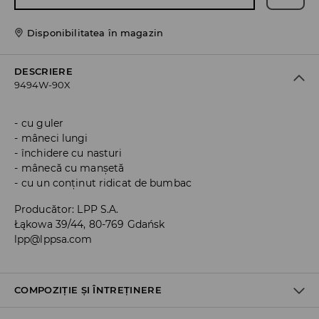
Disponibilitatea în magazin
DESCRIERE
9494W-90X
cu guler
mâneci lungi
închidere cu nasturi
mânecă cu manșetă
cu un conținut ridicat de bumbac
Producător
:
LPP S.A.
Łąkowa 39/44, 80-769 Gdańsk
lpp@lppsa.com
COMPOZIȚIE ȘI ÎNTREȚINERE