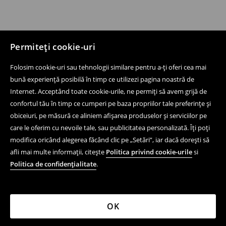
Permiteți cookie-uri
Folosim cookie-uri sau tehnologii similare pentru a-ți oferi cea mai
bună experiență posibilă în timp ce utilizezi pagina noastră de
Internet. Acceptând toate cookie-urile, ne permiți să avem grijă de
confortul tău în timp ce cumperi pe baza propriilor tale preferințe și
obiceiuri, pe măsură ce aliniem afișarea produselor și serviciilor pe
care le oferim cu nevoile tale, sau publicitatea personalizată. Îți poți
modifica oricând alegerea făcând clic pe „Setări”, iar dacă dorești să
afli mai multe informații, citește
Politica privind cookie-urile
si
Politica de confidențialitate
.
OK