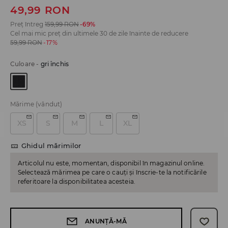
49,99
RON
Preț întreg
159,99
RON
-69%
Cel mai mic preț din ultimele 30 de zile înainte de reducere
59,99
RON
-17%
Culoare
-
gri închis
Mărime
(vândut)
XS
S
M
L
XL
Ghidul mărimilor
Articolul nu este, momentan, disponibil în magazinul online.
Selectează mărimea pe care o cauți și înscrie-te la notificările
referitoare la disponibilitatea acesteia.
ANUNȚĂ-MĂ