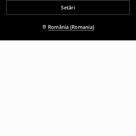
Setări
România (Romania)
Și alți clienți au ales