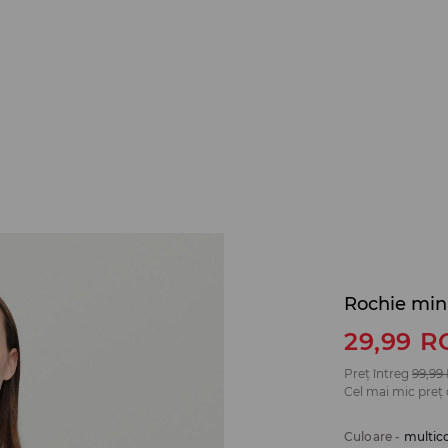
Rochie min
29,99
R
Preț întreg
99,99
Cel mai mic preț 
Culoare
-
multic