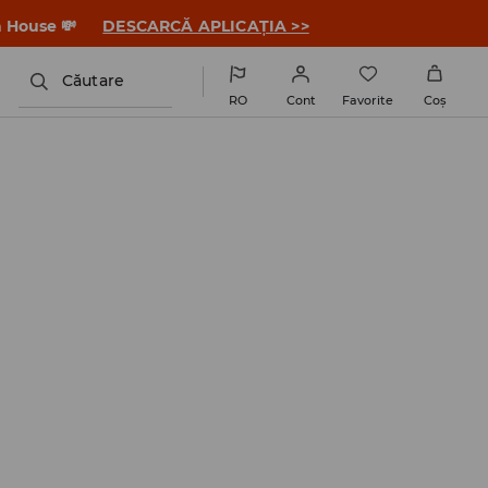
a House 💸
DESCARCĂ APLICAȚIA >>
Căutare
RO
Cont
Favorite
Coş