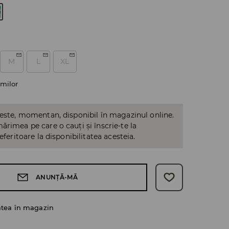
M
L
XL
milor
 este, momentan, disponibil în magazinul online.
ărimea pe care o cauți și înscrie-te la
referitoare la disponibilitatea acesteia.
ANUNȚĂ-MĂ
atea în magazin