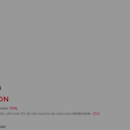
i
ON
RON
-70%
din ultimele 30 de zile înainte de reducere
39,99
RON
-25%
olor