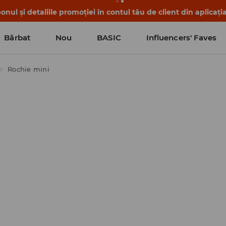
nul și detaliile promoției în contul tău de client din aplicați
Bărbat
Nou
BASIC
Influencers' Faves
Rochie mini