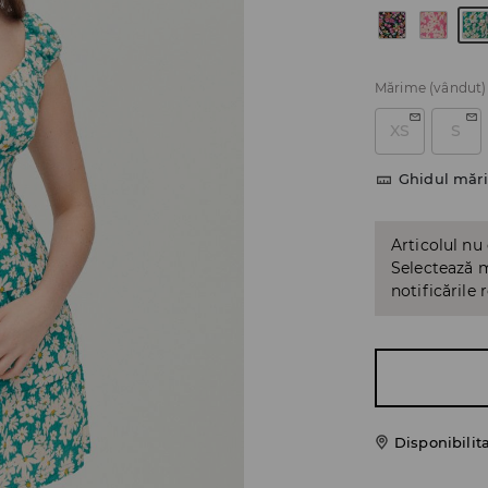
Mărime
(vândut)
XS
S
Ghidul mări
Articolul nu
Selectează m
notificările 
Disponibilit