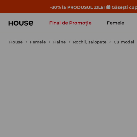
-30% la PRODUSUL ZILEI 🛍️ Găsești cupo
Final de Promoție
Femeie
House
Femeie
Haine
Rochii, salopete
Cu model