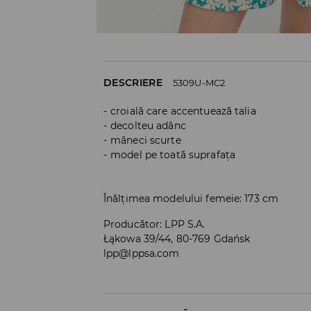
DESCRIERE
5309U-MC2
croială care accentuează talia
decolteu adânc
mâneci scurte
model pe toată suprafața
Înălțimea modelului femeie: 173 cm
Producător
:
LPP S.A.
Łąkowa 39/44, 80-769 Gdańsk
lpp@lppsa.com