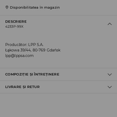
Disponibilitatea în magazin
DESCRIERE
4233P-99X
Producător
:
LPP S.A.
Łąkowa 39/44, 80-769 Gdańsk
lpp@lppsa.com
COMPOZIȚIE ȘI ÎNTREȚINERE
LIVRARE ȘI RETUR
Material I
:
100% POLIURETAN
Material II
:
100% POLIURETAN
Material III
:
100% EVA
Politica de expediere
NU SPALAŢI
Ridicare din magazin