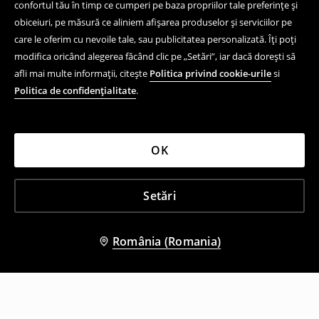
confortul tău în timp ce cumperi pe baza propriilor tale preferințe și
obiceiuri, pe măsură ce aliniem afișarea produselor și serviciilor pe
care le oferim cu nevoile tale, sau publicitatea personalizată. Îți poți
modifica oricând alegerea făcând clic pe „Setări”, iar dacă dorești să
afli mai multe informații, citește
Politica privind cookie-urile
si
Politica de confidențialitate
.
OK
Setări
România (Romania)