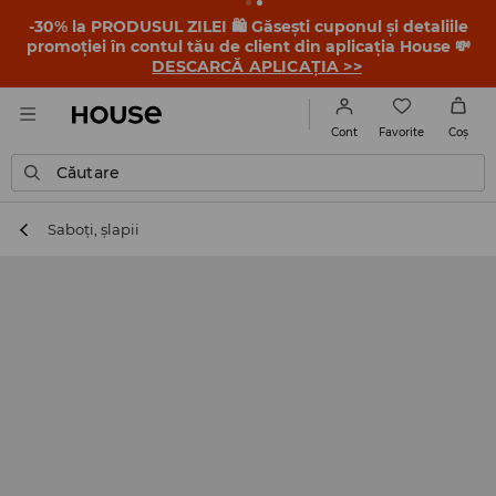
-30% la PRODUSUL ZILEI 🛍️ Găsești cuponul și detaliile
promoției în contul tău de client din aplicația House 💸
DESCARCĂ APLICAȚIA >>
Favorite
Cont
Coş
Căutare
Saboți, șlapii