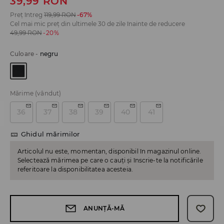
39,99
RON
Preț întreg
119,99
RON
-67%
Cel mai mic preț din ultimele 30 de zile înainte de reducere
49,99
RON
-20%
Culoare
-
negru
Mărime
(vândut)
36
37
38
39
40
41
Ghidul mărimilor
Articolul nu este, momentan, disponibil în magazinul online.
Selectează mărimea pe care o cauți și înscrie-te la notificările
referitoare la disponibilitatea acesteia.
ANUNȚĂ-MĂ