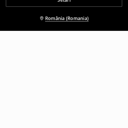
Setări
România (Romania)
Și alți clienți au ales