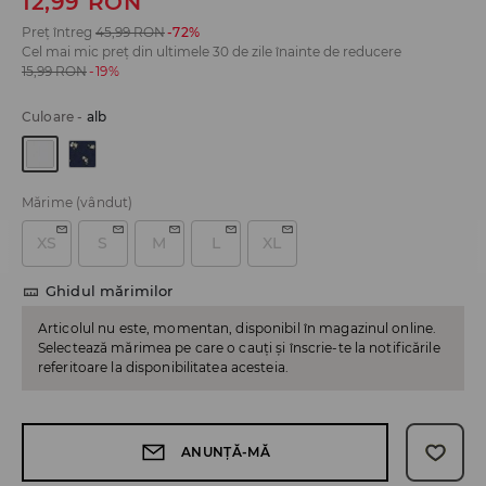
12,99
RON
Preț întreg
45,99
RON
-72%
Cel mai mic preț din ultimele 30 de zile înainte de reducere
15,99
RON
-19%
Culoare
-
alb
Mărime
(vândut)
XS
S
M
L
XL
Ghidul mărimilor
Articolul nu este, momentan, disponibil în magazinul online.
Selectează mărimea pe care o cauți și înscrie-te la notificările
referitoare la disponibilitatea acesteia.
ANUNȚĂ-MĂ