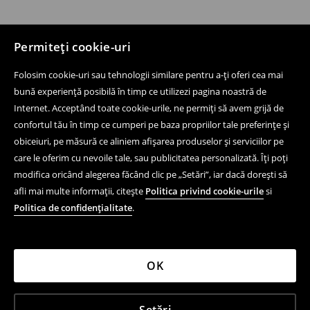
Permiteți cookie-uri
Folosim cookie-uri sau tehnologii similare pentru a-ți oferi cea mai
bună experiență posibilă în timp ce utilizezi pagina noastră de
Internet. Acceptând toate cookie-urile, ne permiți să avem grijă de
confortul tău în timp ce cumperi pe baza propriilor tale preferințe și
obiceiuri, pe măsură ce aliniem afișarea produselor și serviciilor pe
care le oferim cu nevoile tale, sau publicitatea personalizată. Îți poți
modifica oricând alegerea făcând clic pe „Setări”, iar dacă dorești să
afli mai multe informații, citește
Politica privind cookie-urile
si
Politica de confidențialitate
.
OK