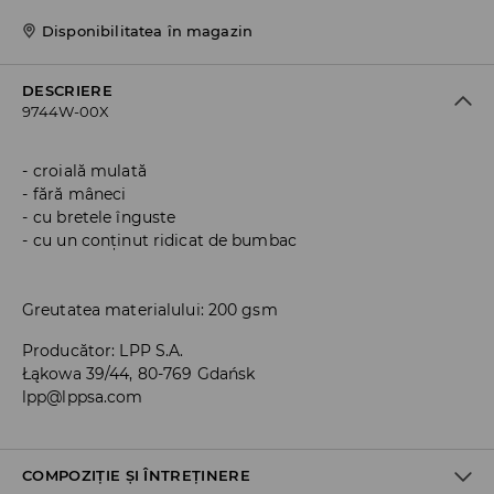
Disponibilitatea în magazin
DESCRIERE
9744W-00X
croială mulată
fără mâneci
cu bretele înguste
cu un conținut ridicat de bumbac
Greutatea materialului: 200 gsm
Producător
:
LPP S.A.
Łąkowa 39/44, 80-769 Gdańsk
lpp@lppsa.com
COMPOZIȚIE ȘI ÎNTREȚINERE