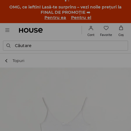
-30% la PRODUSUL ZILEI 🛍️ Găsești cuponul și detaliile
promoției în contul tău de client din aplicația House 💸
DESCARCĂ APLICAȚIA >>
Favorite
Cont
Coş
Căutare
Topuri