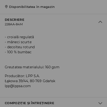
Disponibilitatea în magazin
DESCRIERE
228AA-84M
croială regulată
mâneci scurte
decolteu rotund
100 % bumbac
Greutatea materialului: 160 gsm
Producător
:
LPP S.A.
Łąkowa 39/44, 80-769 Gdańsk
lpp@lppsa.com
COMPOZIȚIE ȘI ÎNTREȚINERE