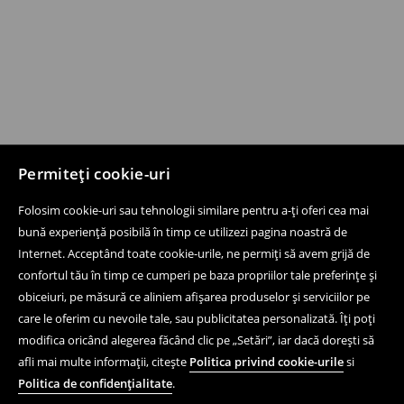
Permiteți cookie-uri
Folosim cookie-uri sau tehnologii similare pentru a-ți oferi cea mai
bună experiență posibilă în timp ce utilizezi pagina noastră de
Internet. Acceptând toate cookie-urile, ne permiți să avem grijă de
confortul tău în timp ce cumperi pe baza propriilor tale preferințe și
obiceiuri, pe măsură ce aliniem afișarea produselor și serviciilor pe
care le oferim cu nevoile tale, sau publicitatea personalizată. Îți poți
modifica oricând alegerea făcând clic pe „Setări”, iar dacă dorești să
afli mai multe informații, citește
Politica privind cookie-urile
si
Politica de confidențialitate
.