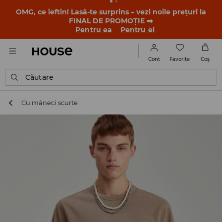
-30% la PRODUSUL ZILEI 🛍️ Găsești cuponul și detaliile
promoției în contul tău de client din aplicația House 💸
DESCARCĂ APLICAȚIA >>
Favorite
Cont
Coş
Căutare
Cu mâneci scurte