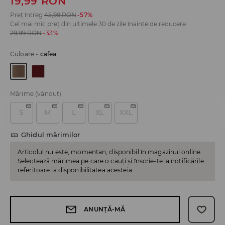
19,99
RON
Preț întreg
45,99
RON
-57%
Cel mai mic preț din ultimele 30 de zile înainte de reducere
29,99
RON
-33%
Culoare
-
cafea
Mărime
(vândut)
S
M
L
XL
XXL
Ghidul mărimilor
Articolul nu este, momentan, disponibil în magazinul online.
Selectează mărimea pe care o cauți și înscrie-te la notificările
referitoare la disponibilitatea acesteia.
ANUNȚĂ-MĂ