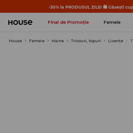
-30% la PRODUSUL ZILEI 🛍️ Găsești cupo
Final de Promoție
Femeie
House
Femeie
Haine
Tricouri, topuri
Licențe
T