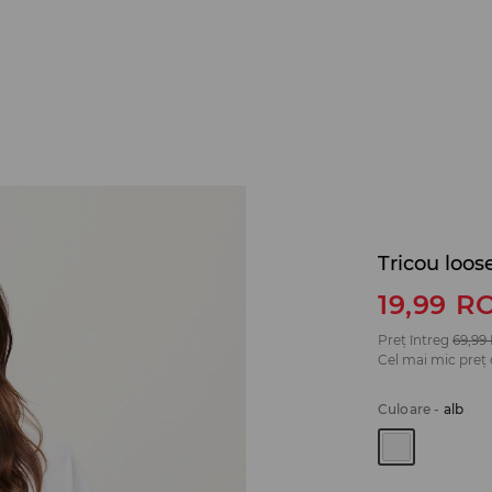
Tricou loose
19,99
R
Preț întreg
69,99
Cel mai mic preț 
Culoare
-
alb