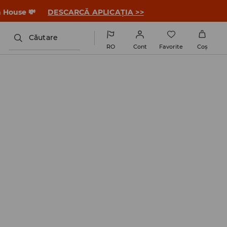
a House 💸
DESCARCĂ APLICAȚIA >>
Căutare
RO
Cont
Favorite
Coş