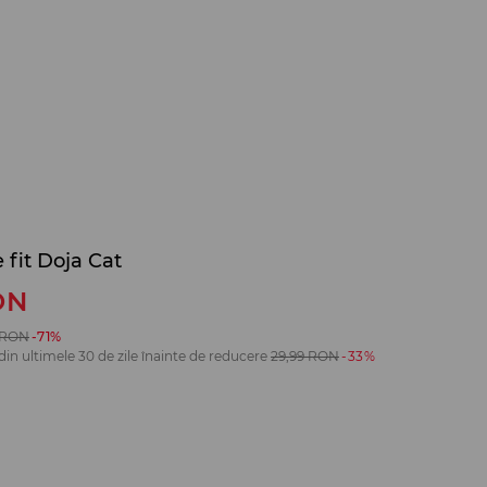
 fit Doja Cat
ON
RON
-71%
din ultimele 30 de zile înainte de reducere
29,99
RON
-33%