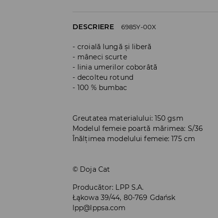
DESCRIERE
6985Y-00X
croială lungă și liberă
mâneci scurte
linia umerilor coborâtă
decolteu rotund
100 % bumbac
Greutatea materialului: 150 gsm
Modelul femeie poartă mărimea: S/36
Înălțimea modelului femeie: 175 cm
© Doja Cat
Producător
:
LPP S.A.
Łąkowa 39/44, 80-769 Gdańsk
lpp@lppsa.com