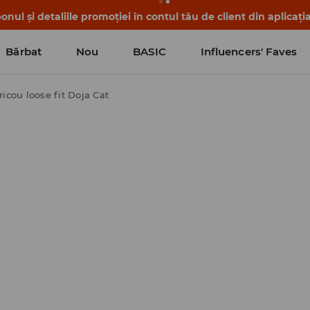
nul și detaliile promoției în contul tău de client din aplicați
Bărbat
Nou
BASIC
Influencers' Faves
ricou loose fit Doja Cat