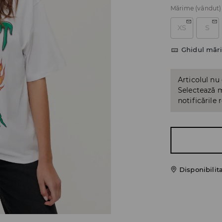
Mărime
(vândut)
XS
S
Ghidul mări
Articolul nu
Selectează m
notificările 
Disponibilit