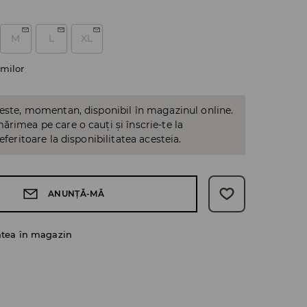
M
L
XL
milor
 este, momentan, disponibil în magazinul online.
ărimea pe care o cauți și înscrie-te la
referitoare la disponibilitatea acesteia.
ANUNȚĂ-MĂ
atea în magazin