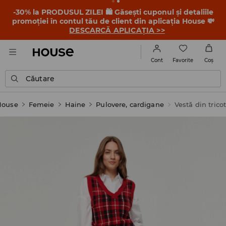
-30% la PRODUSUL ZILEI 🛍️ Găsești cuponul și detaliile
promoției în contul tău de client din aplicația House 💸
DESCARCĂ APLICAȚIA >>
Favorite
Cont
Coş
Căutare
House
Femeie
Haine
Pulovere, cardigane
Vestă din trico