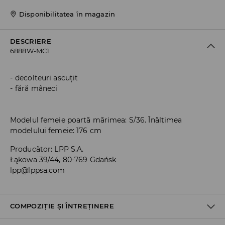
Disponibilitatea în magazin
DESCRIERE
6888W-MC1
decolteuri ascuțit
fără mâneci
Modelul femeie poartă mărimea: S/36. Înălțimea
modelului femeie: 176 cm
Producător
:
LPP S.A.
Łąkowa 39/44, 80-769 Gdańsk
lpp@lppsa.com
COMPOZIȚIE ȘI ÎNTREȚINERE