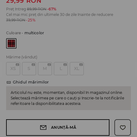
29,99
RON
Preț întreg
89,99
RON
-67%
Cel mai mic preț din ultimele 30 de zile înainte de reducere
39,99
RON
-25%
Culoare
-
multicolor
Mărime
(vândut)
XS
S
M
L
XL
Ghidul mărimilor
Articolul nu este, momentan, disponibil în magazinul online.
Selectează mărimea pe care o cauți și înscrie-te la notificările
referitoare la disponibilitatea acesteia.
ANUNȚĂ-MĂ