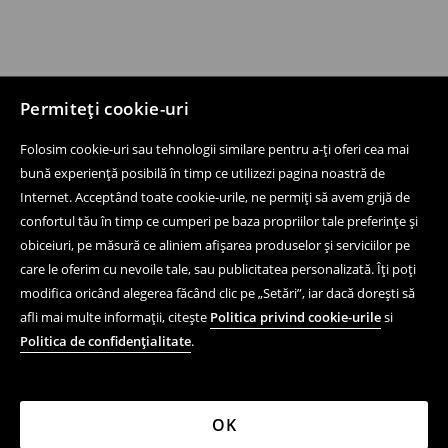
Permiteți cookie-uri
Folosim cookie-uri sau tehnologii similare pentru a-ți oferi cea mai
bună experiență posibilă în timp ce utilizezi pagina noastră de
Internet. Acceptând toate cookie-urile, ne permiți să avem grijă de
confortul tău în timp ce cumperi pe baza propriilor tale preferințe și
obiceiuri, pe măsură ce aliniem afișarea produselor și serviciilor pe
care le oferim cu nevoile tale, sau publicitatea personalizată. Îți poți
modifica oricând alegerea făcând clic pe „Setări”, iar dacă dorești să
afli mai multe informații, citește
Politica privind cookie-urile
si
Politica de confidențialitate
.
OK