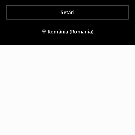
Setări
România (Romania)
Și alți clienți au ales