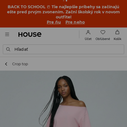
BACK TO SCHOOL
📒
Tie najlepšie príbehy sa začínajú
ešte pred prvým zvonením. Začni školský rok v novom
outfite!
Pre ňu
Pre neho
Obľúbené
Účet
Košík
Hľadať
Crop top