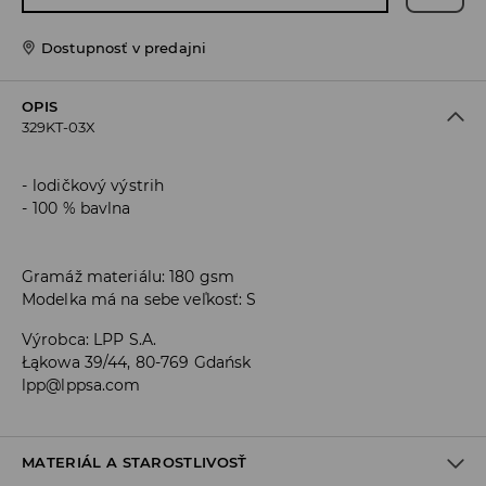
Dostupnosť v predajni
OPIS
329KT-03X
lodičkový výstrih
100 % bavlna
Gramáž materiálu: 180 gsm
Modelka má na sebe veľkosť: S
Výrobca
:
LPP S.A.
Łąkowa 39/44, 80-769 Gdańsk
lpp@lppsa.com
MATERIÁL A STAROSTLIVOSŤ