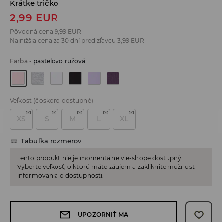
Krátke tričko
2,99
EUR
Pôvodná cena
9,99
EUR
Najnižšia cena za 30 dní pred zľavou
3,99
EUR
Farba
-
pastelovo ružová
Veľkosť
(čoskoro dostupné)
XS
S
M
L
XL
Tabuľka rozmerov
Tento produkt nie je momentálne v e-shope dostupný.
Vyberte veľkosť, o ktorú máte záujem a zakliknite možnosť
informovania o dostupnosti.
UPOZORNIŤ MA