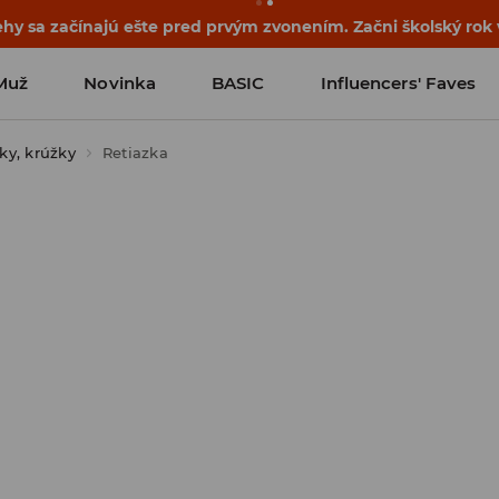
ehy sa začínajú ešte pred prvým zvonením. Začni školský rok
Muž
Novinka
BASIC
Influencers' Faves
ky, krúžky
Retiazka