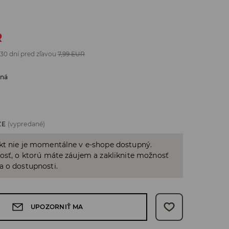
R
 30 dní pred zľavou
7,99
EUR
bná
ZE
(vypredané)
kt nie je momentálne v e-shope dostupný.
osť, o ktorú máte záujem a zakliknite možnosť
a o dostupnosti.
UPOZORNIŤ MA