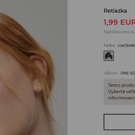
Retiazka
1,99
EU
Najnižšia cena za
Farba
-
viacfare
Veľkosť
-
ONE SI
Tento produ
Vyberte veľk
informovani