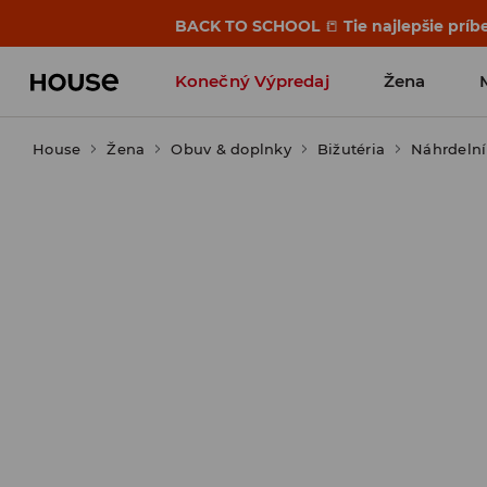
BACK TO SCHOOL
📒
Tie najlepšie príb
Konečný Výpredaj
Žena
House
Žena
Obuv & doplnky
Bižutéria
Náhrdelní