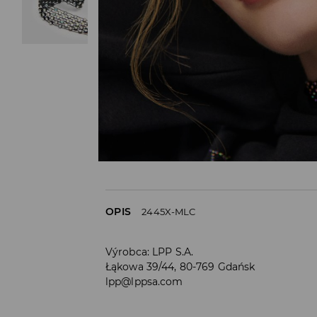
OPIS
2445X-MLC
Výrobca
:
LPP S.A.
Łąkowa 39/44, 80-769 Gdańsk
lpp@lppsa.com