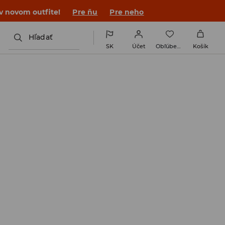
 v novom outfite!
Pre ňu
Pre neho
Hľadať
SK
Účet
Obľúbené
Košík