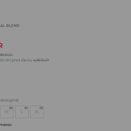
AL BLEND
R
,99
EUR
 30 dní pred zľavou
4,99
EUR
 dostupné)
M
L
XL
zmerov