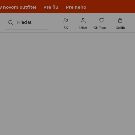
 v novom outfite!
Pre ňu
Pre neho
Hľadať
SK
Účet
Obľúbené
Košík