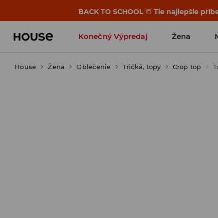
BACK TO SCHOOL
📒
Tie najlepšie príb
Konečný Výpredaj
Žena
House
Žena
Oblečenie
Tričká, topy
Crop top
T