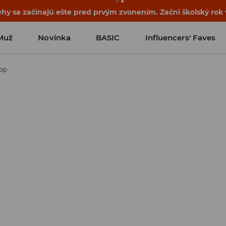
ehy sa začínajú ešte pred prvým zvonením. Začni školský rok
Muž
Novinka
BASIC
Influencers' Faves
op