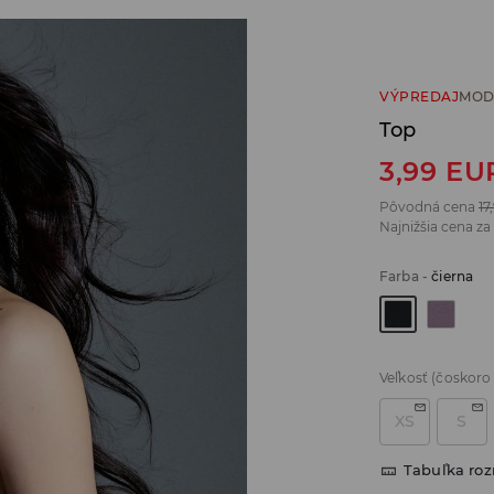
VÝPREDAJ
MOD
Top
3,99
EU
Pôvodná cena
17
Najnižšia cena za
Farba
-
čierna
Veľkosť
(čoskoro
XS
S
Tabuľka ro