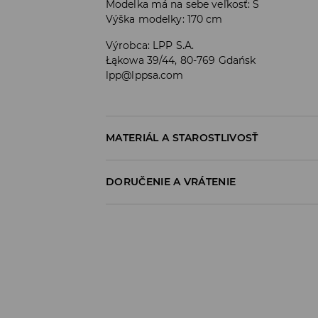
Modelka má na sebe veľkosť: S
Výška modelky: 170 cm
Výrobca
:
LPP S.A.
Łąkowa 39/44, 80-769 Gdańsk
lpp@lppsa.com
MATERIÁL A STAROSTLIVOSŤ
PRVÝ MATERIÁL
:
70% MODAL, 30% POLYESTER
DORUČENIE A VRÁTENIE
PO PRANÍ VYTVAROVAŤ A SUŠIŤ ROZPRESTRE
Zásada dodania
Osobný odber v predajni
ZADARMO
1-6 pracovné dni
SPS balíkovo (Online platba)
do 37 EUR - 2,99 EUR (vrátane DPH)