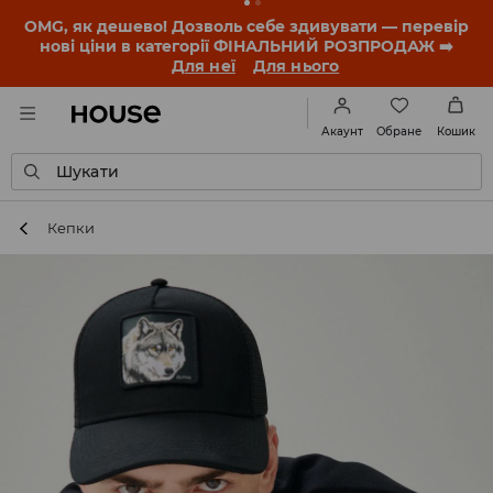
-30% на ПРОДУКТ ДНЯ 🛍️ Купон та деталі акції
знайдеш у своєму обліковому записі 💸
ЗАВАНТАЖИТИ ДОДАТОК
Обране
Акаунт
Кошик
Шукати
Кепки