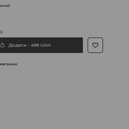
рвний
ZE
Додати
-
499
UAH
 магазині