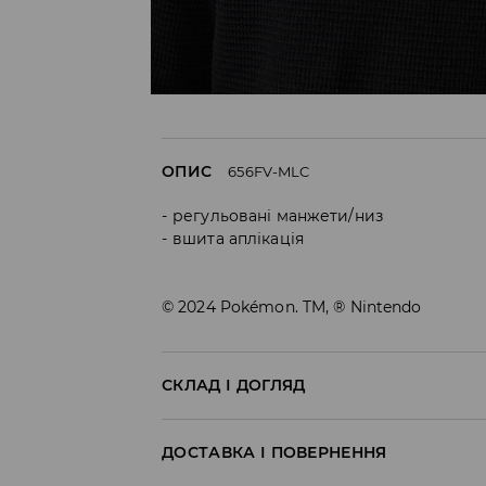
ОПИС
656FV-MLC
регульовані манжети/низ
вшита аплікація
© 2024 Pokémon. TM, ® Nintendo
СКЛАД І ДОГЛЯД
100% БАВОВНА
ДОСТАВКА І ПОВЕРНЕННЯ