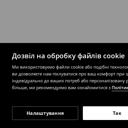
Ви можете повернути товар в інтерне
на сайті.
⟶
Правила повернення
Дозвіл на обробку файлів cookie
Ми використовуємо файли cookie або подібні техноло
ви дозволяєте нам піклуватися про ваш комфорт при 
індивідуально до ваших потреб або персоналізовану р
більше, ми рекомендуємо вам ознайомитися з
Політи
Налаштування
Так