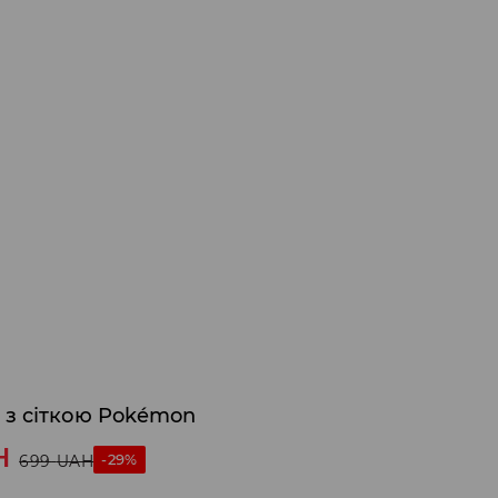
 з сіткою Pokémon
H
-29%
699
UAH