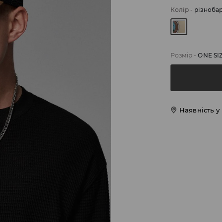
Колір
-
різноба
Розмір
-
ONE SI
Наявність у