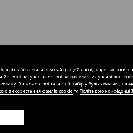
т-магазин, заповнивши форму
гії, щоб забезпечити вам найкращий досвід користування н
здійсненні покупок на основі ваших власних уподобань, зви
екламу. Ви можете змінити свій вибір у будь-який час, на
кою використання файлів cookie
та
Політикою конфіденцій