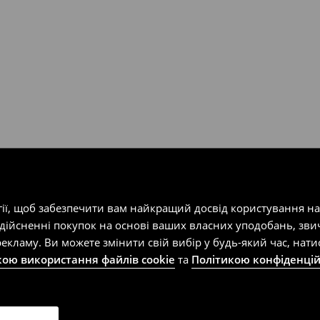
т-магазин, заповнивши форму
гії, щоб забезпечити вам найкращий досвід користування н
здійсненні покупок на основі ваших власних уподобань, зви
екламу. Ви можете змінити свій вибір у будь-який час, на
кою використання файлів cookie
та
Політикою конфіденцій