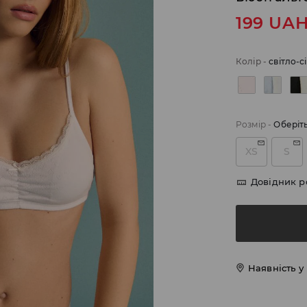
199
UA
Колір
-
світло-с
Розмір
-
Оберіт
XS
S
Довідник р
Наявність у