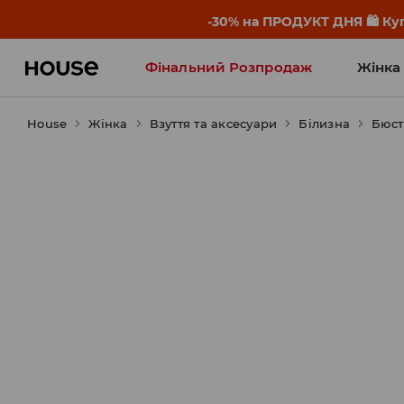
-30% на ПРОДУКТ ДНЯ 🛍️ Куп
Фінальний Розпродаж
Жінка
House
Жінка
Influencers' Faves
Взуття та аксесуари
Білизна
Бюст