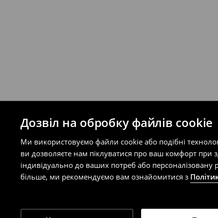
Ви можете повернути товар в інтерне
на сайті.
⟶
Правила повернення
Дозвіл на обробку файлів cookie
Ми використовуємо файли cookie або подібні техноло
ви дозволяєте нам піклуватися про ваш комфорт при 
індивідуально до ваших потреб або персоналізовану р
більше, ми рекомендуємо вам ознайомитися з
Політи