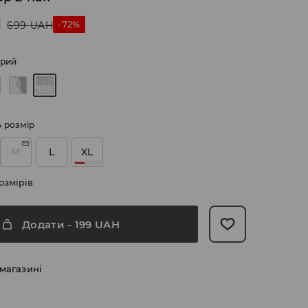
H
-72%
699
UAH
ірий
ь розмір
M
L
XL
озмірів
Додати
-
199
UAH
 магазині