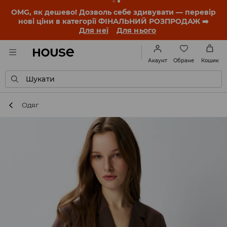
-30% на ПРОДУКТ ДНЯ 🛍️ Купон та деталі акції
знайдеш у своєму обліковому записі 💸
ЗАВАНТАЖИТИ ДОДАТОК
Обране
Акаунт
Кошик
Шукати
Одяг