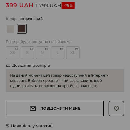
399
UAH
1 799
UAH
-78%
Колір
-
коричневий
Розмір
(буде доступно незабаром)
XS
S
M
L
XL
Довідник розмірів
На даний момент цей товар недоступний в Інтернет-
магазині. Виберіть розмір, який вас цікавить, щоб
підписатись на сповіщення про його наявність.
ПОВІДОМИТИ МЕНЕ
Наявність у магазині