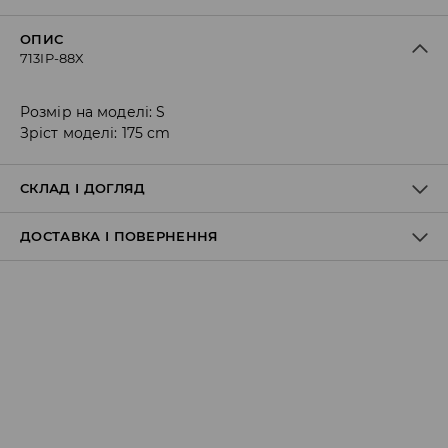
ОПИС
713IP-88X
Розмір на моделі: S
Зріст моделі: 175 cm
СКЛАД І ДОГЛЯД
ДОСТАВКА І ПОВЕРНЕННЯ
78% ПОЛІЕСТЕР, 18% ВІСКОЗА, 4% ЕЛАСТАН
Правила доставки
Пункт відбору Meest Пошта:
199 UAH
*
від 6-10 днiв