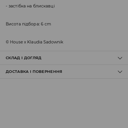
застібка на блискавці
Висота підбора: 6 cm
© House x Klaudia Sadownik
СКЛАД І ДОГЛЯД
ДОСТАВКА І ПОВЕРНЕННЯ
100% ПОЛІУРЕТАН
Правила доставки
Пункт відбору Meest Пошта:
199 UAH
*