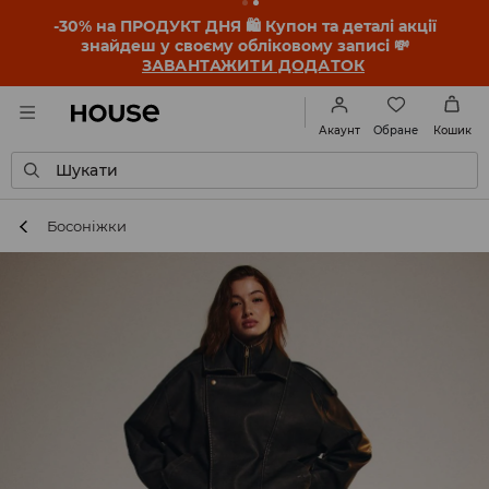
-30% на ПРОДУКТ ДНЯ 🛍️ Купон та деталі акції
знайдеш у своєму обліковому записі 💸
ЗАВАНТАЖИТИ ДОДАТОК
Обране
Акаунт
Кошик
Шукати
Босоніжки