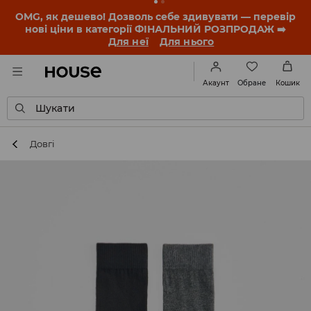
-30% на ПРОДУКТ ДНЯ 🛍️ Купон та деталі акції
знайдеш у своєму обліковому записі 💸
ЗАВАНТАЖИТИ ДОДАТОК
Обране
Акаунт
Кошик
Шукати
Довгі