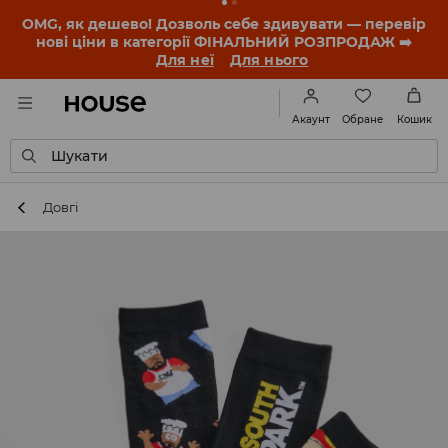
-30% на ПРОДУКТ ДНЯ 🛍️ Купон та деталі акції
знайдеш у своєму обліковому записі 💸
ЗАВАНТАЖИТИ ДОДАТОК
Обране
Акаунт
Кошик
Шукати
Довгі