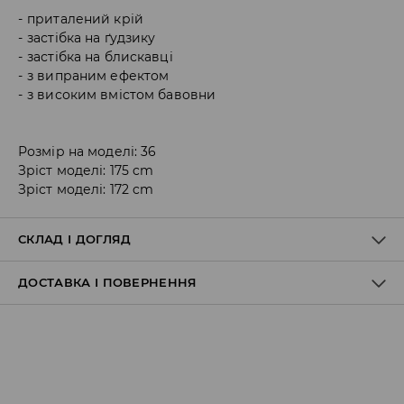
приталений крій
застібка на ґудзику
застібка на блискавці
з випраним ефектом
з високим вмістом бавовни
Розмір на моделі: 36
Зріст моделі: 175 cm
Зріст моделі: 172 cm
СКЛАД І ДОГЛЯД
ДОСТАВКА І ПОВЕРНЕННЯ
68% БАВОВНА, 28% ПОЛІЕСТЕР, 3% ВІСКОЗА, 1% ЕЛАСТАН
Правила доставки