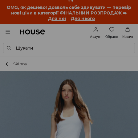
-30% на ПРОДУКТ ДНЯ 🛍️ Купон та деталі акції
знайдеш у своєму обліковому записі 💸
ЗАВАНТАЖИТИ ДОДАТОК
Обране
Акаунт
Кошик
Шукати
Skinny