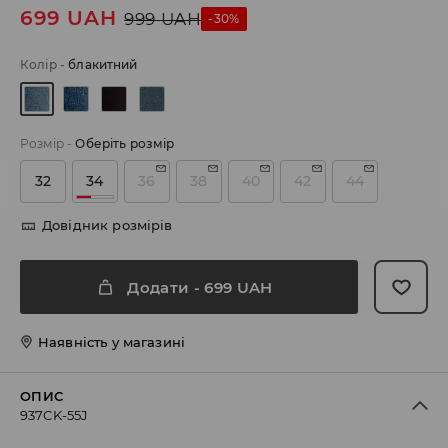
699
UAH
999
UAH
-30%
Колір
-
блакитний
Розмір
-
Оберіть розмір
32
34
36
38
40
42
44
Довідник розмірів
Додати
-
699
UAH
Наявність у магазині
ОПИС
937CK-55J