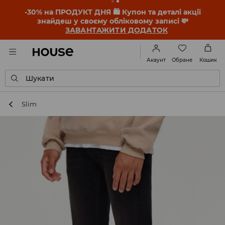
-30% на ПРОДУКТ ДНЯ 🛍️ Купон та деталі акції
знайдеш у своєму обліковому записі 💸
ЗАВАНТАЖИТИ ДОДАТОК
Обране
Акаунт
Кошик
Шукати
Slim