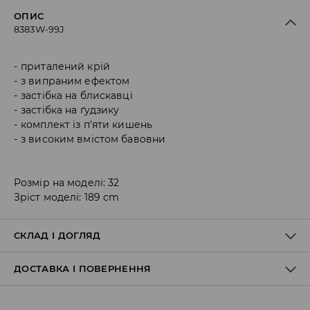
ОПИС
8383W-99J
приталений крій
з випраним ефектом
застібка на блискавці
застібка на ґудзику
комплект із п'яти кишень
з високим вмістом бавовни
Розмір на моделі: 32
Зріст моделі: 189 cm
СКЛАД І ДОГЛЯД
ДОСТАВКА І ПОВЕРНЕННЯ
Склад матеріалу I
:
99% БАВОВНА, 1% ЕЛАСТАН
ПРАТИ В ПРАЛЬНІЙ МАШИНІ ПРИ МАКС. ТЕМП.30°C Н
Правила доставки