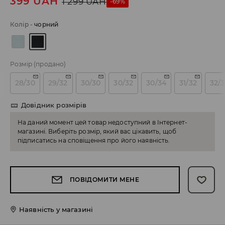
399
UAH
1 299
UAH
-69%
Колір
-
чорний
Розмір
(продано)
28/30
29/32
30/30
30/32
30/34
31/32
32/
Довідник розмірів
На даний момент цей товар недоступний в Інтернет-
магазині. Виберіть розмір, який вас цікавить, щоб
підписатись на сповіщення про його наявність.
ПОВІДОМИТИ МЕНЕ
Наявність у магазині