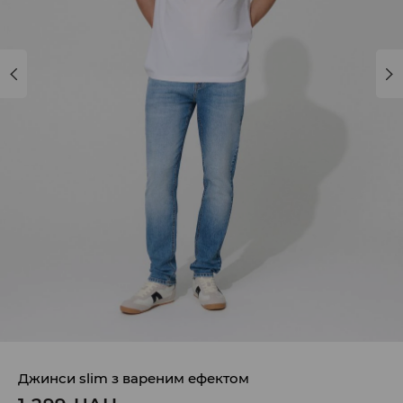
Джинси slim з вареним ефектом