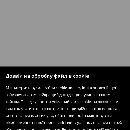
Дозвіл на обробку файлів cookie
Ми використовуємо файли cookie або подібні технології, щоб
забезпечити вам найкращий досвід користування нашим
сайтом. Погоджуючись з усіма файлами cookie, ви дозволяєте
нам піклуватися про ваш комфорт при здійсненні покупок на
основі ваших власних уподобань, звичок і налаштовувати
відображення нашої пропозиції індивідуально до ваших потреб
або персоналізовану рекламу. Ви можете змінити свій вибір у