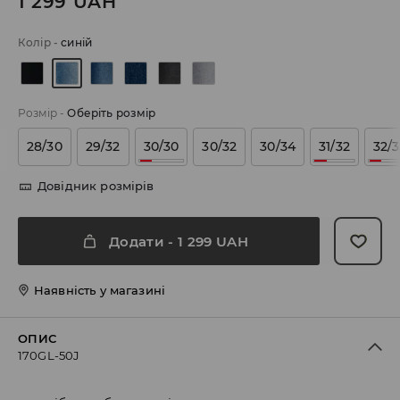
1 299
UAH
Колір
-
синій
Розмір
-
Оберіть розмір
28/30
29/32
30/30
30/32
30/34
31/32
32/
Довідник розмірів
Додати
-
1 299
UAH
Наявність у магазині
ОПИС
170GL-50J