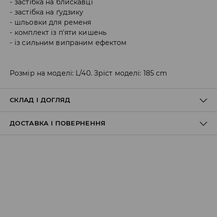
застібка на блискавці
застібка на ґудзику
шльовки для ременя
комплект із п'яти кишень
із сильним випраним ефектом
Розмір на моделі: L/40. Зріст моделі: 185 cm
СКЛАД І ДОГЛЯД
ДОСТАВКА І ПОВЕРНЕННЯ
Склад матеріалу I
:
99% БАВОВНА, 1% ЕЛАСТАН
ПРАТИ В ПРАЛЬНІЙ МАШИНІ ПРИ МАКС. ТЕМП.30°C Н
Правила доставки
НЕ ВІДБІЛЮВАТИ
НЕ СУШИТИ В СУШАРЦІ БАРАБАННОГО ТИПУ
ПРАСУВАТИ ПРИ МАКС. ТЕМП.110°C - БЕЗ ПАРИ
Пункт відбору Meest Пошта:
199 UAH
*
НЕ ЧИСТИТИ ХІМІЧНО