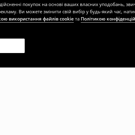
здійсненні покупок на основі ваших власних уподобань, зви
екламу. Ви можете змінити свій вибір у будь-який час, на
кою використання файлів cookie
та
Політикою конфіденцій
рали