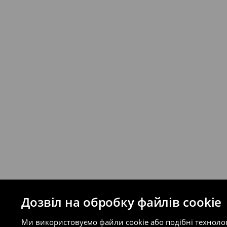
Якщо сума замовлення перевищує екві
відправлення та кошти доставки), варт
буде залежати від додаткової оплати п
Правила повернення
Ви можете повернути товар в інтерне
на сайті.
⟶
Правила повернення
Дозвіл на обробку файлів cookie
Ми використовуємо файли cookie або подібні техноло