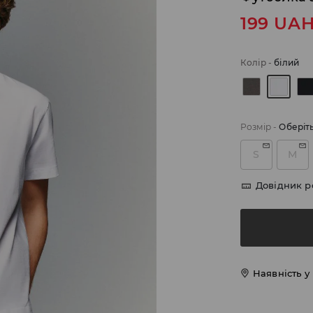
199
UA
Колір
-
білий
Розмір
-
Оберіт
S
M
Довідник р
Наявність у