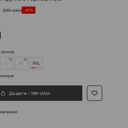
H
-67%
599
UAH
ь розмір
L
XL
XXL
озмірів
Додати
-
199
UAH
 магазині