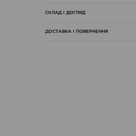
СКЛАД І ДОГЛЯД
100% БАВОВНА
ДОСТАВКА І ПОВЕРНЕННЯ
Правила доставки
Пункт відбору Meest Пошта:
199 UAH
*
від 6-10 днiв
Пункт відбору Нова Пошта:
199 UAH
*
від 6-10 днiв
Кур'єр Meest Пошта (післяплата):
199 UAH
*
від 6-10 днiв
* - Замовлення на суму від 1699 UAH д
⟶
Детальніше