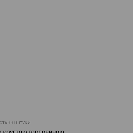
СТАННІ ШТУКИ
з круглою горловиною