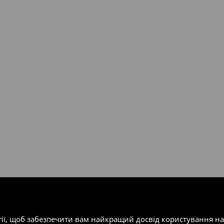
валент 150 євро (враховуючи
ість посилки при отриманні
одатку.
т-магазин, заповнивши форму
гії, щоб забезпечити вам найкращий досвід користування н