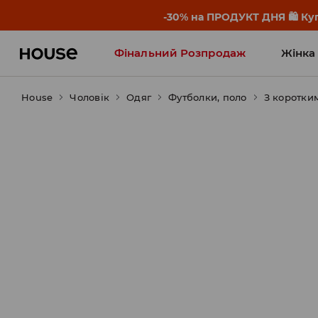
-30% на ПРОДУКТ ДНЯ 🛍️ Куп
Фінальний Розпродаж
Жінка
House
Чоловік
Influencers' Faves
Одяг
Футболки, поло
З коротки