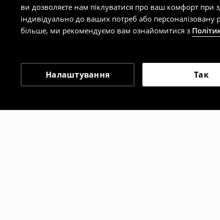
ви дозволяєте нам піклуватися про ваш комфорт при 
індивідуально до ваших потреб або персоналізовану р
більше, ми рекомендуємо вам ознайомитися з
Політи
Налаштування
Так
Інші клієнти також об