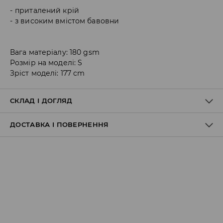
приталений крій
з високим вмістом бавовни
Вага матеріалу: 180 gsm
Розмір на моделі: S
Зріст моделі: 177 cm
СКЛАД І ДОГЛЯД
ДОСТАВКА І ПОВЕРНЕННЯ
95% БАВОВНА, 5% ЕЛАСТАН
Правила доставки
Пункт відбору Meest Пошта:
199 UAH
*