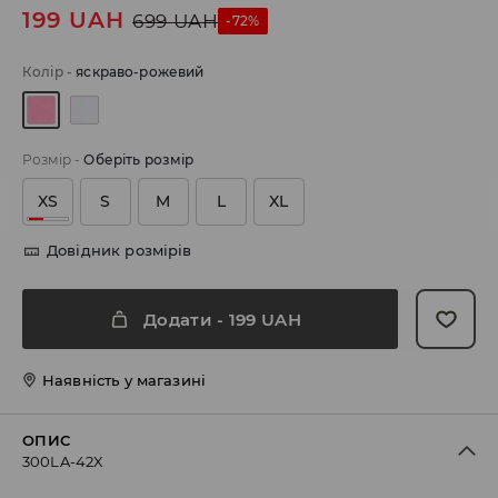
199
UAH
699
UAH
-72%
Колір
-
яскраво-рожевий
Розмір
-
Оберіть розмір
XS
S
M
L
XL
Довідник розмірів
Додати
-
199
UAH
Наявність у магазині
ОПИС
300LA-42X