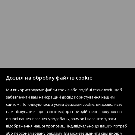
Дозвіл на обробку файлів cookie
Ми використовуємо файли cookie або подібні технології, щоб
забезпечити вам найкращий досвід користування нашим
сайтом. Погоджуючись з усіма файлами cookie, ви дозволяєте
нам піклуватися про ваш комфорт при здійсненні покупок на
основі ваших власних уподобань, звичок і налаштовувати
відображення нашої пропозиції індивідуально до ваших потреб
або персоналізовану рекламу. Ви можете змінити свій вибір у