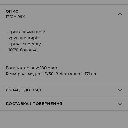
ОПИС
172JA-99X
приталений крій
круглий виріз
принт спереду
100% бавовна
Вага матеріалу: 180 gsm
Розмір на моделі: S/36. Зріст моделі: 171 cm
СКЛАД І ДОГЛЯД
ДОСТАВКА І ПОВЕРНЕННЯ
95% БАВОВНА, 5% ЕЛАСТАН
Правила доставки