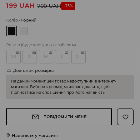
199
UAH
799
UAH
-75%
Колір
-
чорний
Розмір
(буде доступно незабаром)
XS
S
M
L
XL
Довідник розмірів
На даний момент цей товар недоступний в Інтернет-
магазині. Виберіть розмір, який вас цікавить, щоб
підписатись на сповіщення про його наявність.
ПОВІДОМИТИ МЕНЕ
Наявність у магазині